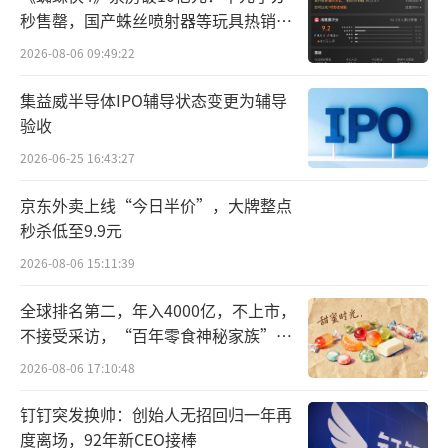
幅增长97.6%；上汽大通销售2.4万辆，同比增
秒售罄，国产蛛丝喷射器等玩具热销海
外
长81.3%；上汽通用五菱销售16.6万辆，继续
2026-08-06 09:49:22
保持在主要细分市场的领先地位。
集益威半导体IPO辅导状态变更为辅导
验收
新能源车上，上汽也“再创新高”。今年1
2026-06-25 16:43:27
1月份，上汽新能源车销售20.9万辆，继9、10
月份之后再创历史新高，同比增长19.7%；1-1
京东外卖上线“今日半价”，大牌整点
1月累计销售149.9万辆，同比增长38.8%。11
秒杀低至9.9元
月份，智己汽车销售1.3万辆，同比增长34.
2026-08-06 15:11:39
3%，连续三个月销量破万；上汽乘用车销售新
全球排名第二，年入4000亿，不上市，
能源车4.2万辆，同比猛增277.2%；上汽大通
不接受采访，“百年零食神秘家族”浮
销售新能源车超过8000辆，同比增长196.
出水面？
2026-08-06 17:10:48
2%，；上汽通用销售新能源车1.1万辆，同比
钉钉突发换帅：创始人无招回归一年再
增长60.4%；上汽通用五菱销售新能源车12万
度离场，92年新CEO接棒