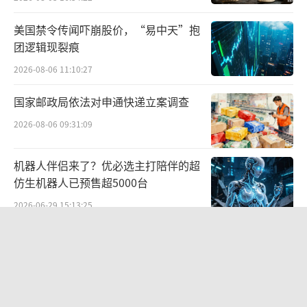
8.6%；经营活动产生的现金流量净额319.4亿
元，同比增长70.9%。
美国禁令传闻吓崩股价，“易中天”抱
团逻辑现裂痕
在2026年，作为销量和利润的支柱，上汽
2026-08-06 11:10:27
大众将进入新产品的密集投放周期。这意味
国家邮政局依法对申通快递立案调查
着，在2026年，随着上汽大众的发力，上汽集
团的销量将迎来新的增长期。
2026-08-06 09:31:09
上汽今年在市场端已经实现连续性的增
机器人伴侣来了？优必选主打陪伴的超
长，其中核心是随着全面深化改革的深入推
仿生机器人已预售超5000台
进，上汽正在构建更加灵活高效的运营体制机
2026-06-29 15:13:25
制，转型升级步伐不断加快，市场响应速度显
巴奴再递表港股冲刺IPO，2026年底上
著提升。其中比较重要的是，上汽实现了零部
市也曾是西贝的计划
件打通，构建更强的成本能力。
2026-06-18 14:15:54
未来，上汽将依托固态电池、数字底盘、