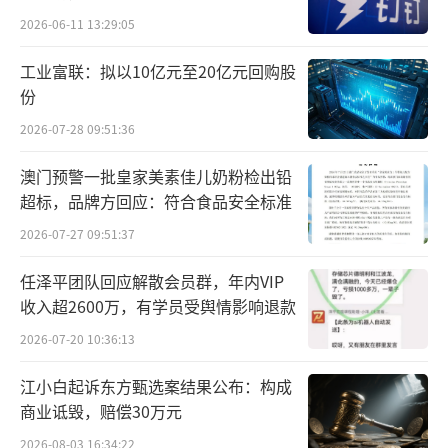
辆，五菱缤果家族累计销量突破60万辆。
2026-06-11 13:29:05
在海外市场，一直是上汽的强项，继续维
工业富联：拟以10亿元至20亿元回购股
持不错的表现。今年11月份，上汽海外市场销
份
售10.7万辆，同比增长13.9%，1-11月累计销
2026-07-28 09:51:36
售96.9万辆，同比增长3.4%。作为欧洲市场销
澳门预警一批皇家美素佳儿奶粉检出铅
量最好的中国品牌，上汽MG今年在欧洲累计交
超标，品牌方回应：符合食品安全标准
付28.5万辆，同比增长超过25%。
2026-07-27 09:51:37
不仅是销量，从今年以来的表现来看，上
任泽平团队回应解散会员群，年内VIP
汽的经营表现也持续向好。前三季度，上汽实
收入超2600万，有学员受舆情影响退款
现营业总收入为4689.9亿元，同比增长9.0%；
2026-07-20 10:36:13
归属于上市公司股东的净利润合计81亿元，同
江小白起诉东方甄选案结果公布：构成
比增长17.3%；归属于上市公司股东的扣除非
商业诋毁，赔偿30万元
经常性损益的净利润为71.2亿元，同比增长57
2026-08-03 16:34:22