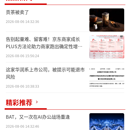
全年整体销量有望实现较快增长。
贡茶被卖了
比较值得一提的是，今年上汽集团其实一
2026-08-06 14:32:36
直在消化前两年的库存上花费了不小的功夫。2
告别起量难、留客难！京东商家成长
024年，上汽集团全年累计批发销量达到401.3
PLUS方法论助力商家跑出确定性增长
万辆,终端交付量达到463.9万辆。而今年1-6
路径
2026-08-06 15:56:24
月，上汽集团整车批售205.3万辆，同比增长1
2.4%；上半年终端零售交付量更是高达220.7
这家华润系上市公司，被提示可能退市
风险
万辆，位列行业第一。这意味着，可能在今年
2026-08-06 10:38:33
三季度，上汽集团才真正将以往的历史包袱清
理干净，实现轻装上阵。
精彩推荐
因此，今年的销量上来看，上汽在四季度
BAT，又一次在AI办公战场重逢
其实才进入了新周期。目前，上汽集团公布的
2026-08-06 14:32:46