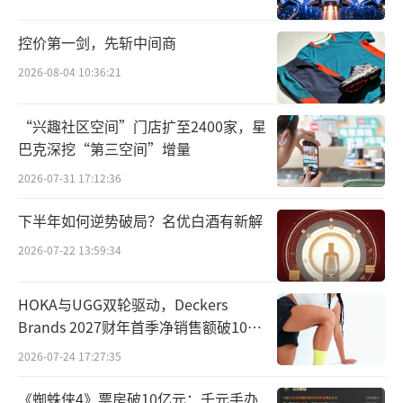
销量数据都是终端销售数据，而不是批发数
据。如果在渠道完成清理重塑之后，相信在202
控价第一剑，先斩中间商
6年的市场表现会更好一些。目前在重回第一的
2026-08-04 10:36:21
路上，上汽与比亚迪之间的竞争仍然处于你追
我赶的状态之中。今年1-11月比亚迪的销量为4
“兴趣社区空间”门店扩至2400家，星
182038辆，比上汽集团高出约8万辆，但在202
巴克深挖“第三空间”增量
6年，上汽手中的牌很足。
2026-07-31 17:12:36
就今年的表现来看，上汽在自主品牌上实
下半年如何逆势破局？名优白酒有新解
现了“节节攀升”。今年11月份，上汽自主品
2026-07-22 13:59:34
牌销量达31.6万辆，同比增长9.5%，1-11月上
汽自主品牌累计销量达266.6万辆，同比增长2
HOKA与UGG双轮驱动，Deckers
Brands 2027财年首季净销售额破10亿
5.7%，占公司销量比重达64.9%，较去年同期
美元
2026-07-24 17:27:35
提升4.8个百分点。11月份，上汽乘用车销量突
破10万辆，同比增长36.4%，国内市场销量大
《蜘蛛侠4》票房破10亿元：千元手办