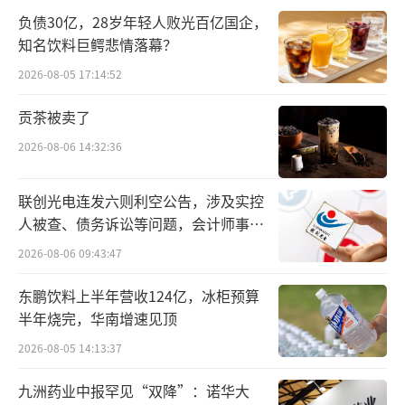
负债30亿，28岁年轻人败光百亿国企，
频出狂言
知名饮料巨鳄悲情落幕？
最近几天，追觅创始人俞浩，终于正常了
2026-08-05 17:14:52
不少，但他前一段时间，在互联网上积累起来
贡茶被卖了
的流量，仍让他在社交平台上的每一次发言，
2026-08-06 14:32:36
都会受到持续关注。
进入2026年，此前并不出圈的俞浩，突然
联创光电连发六则利空公告，涉及实控
人被查、债务诉讼等问题，会计师事务
变得“疯狂”，一系列出格的言论，甚至被圈
所曾出具“保留意见”
2026-08-06 09:43:47
内外怀疑“是不是喝多了”。
东鹏饮料上半年营收124亿，冰柜预算
月初，在没有任何铺垫的情况下，俞浩突
半年烧完，华南增速见顶
然在自己的朋友圈写下一段豪言：追觅生态将
2026-08-05 14:13:37
成为人类历史上第一个百万亿美金的生态公
九洲药业中报罕见“双降”：诺华大
司。