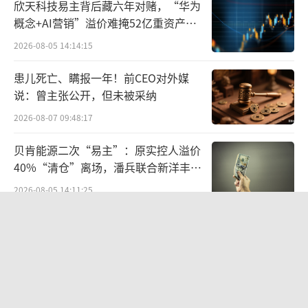
欣天科技易主背后藏六年对赌，“华为
概念+AI营销”溢价难掩52亿重资产考
这一话题的热度正盛，俞浩又给自己添了
验
2026-08-05 14:14:15
一把火。
患儿死亡、瞒报一年！前CEO对外媒
1月14日，携程因涉嫌垄断被市场监管总局
说：曾主张公开，但未被采纳
立案调查。俞浩在自己的微信朋友圈第一时间
2026-08-07 09:48:17
发声：对标携程的产品，我们今天就推出。让
贝肯能源二次“易主”：原实控人溢价
携程不再垄断。
40%“清仓”离场，潘兵联合新洋丰、
宏科百世拟入主
2026-08-05 14:11:25
如果说，百万亿美金的追觅生态，还可以
说是梦想。那么，追觅推出对标携程的产品，
告别起量难、留客难！京东商家成长
在外界看来，多少有点信口开河。
PLUS方法论助力商家跑出确定性增长
路径
2026-08-06 15:56:24
追觅是一家做智能硬件的公司，目前的核
段永平38亿投资泡泡玛特账本
心产品是家用清洁电器，与携程所处的行业，