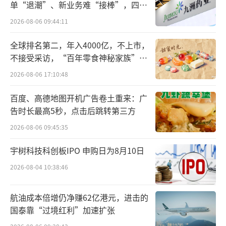
单“退潮”、新业务难“接棒”，四大
难关待闯
他特别强调，目前人类市值最高的公司是
2026-08-06 09:44:11
英伟达的4.5万亿美金。估计黄仁勋、马斯克这
全球排名第二，年入4000亿，不上市，
代人，能把人类市值最高的公司，带到8-10万
不接受采访，“百年零食神秘家族”浮
亿美金……我会把人类价值最高的企业推高一
出水面？
2026-08-06 17:10:48
个数量级。把追觅生态做到一百万亿美金量
百度、高德地图开机广告卷土重来：广
级！也许不止一家，是多家一百万亿美金量
告时长最高5秒，点击后跳转第三方
级。
2026-08-06 09:45:35
虽然，在这条朋友圈最后，他强调“不是
宇树科技科创板IPO 申购日为8月10日
喝多了，是非常理性的推断”。但这一看似不
2026-08-04 10:38:46
切实际的言论，经媒体传播和各社交媒体发酵
后，掀起了轩然大波。甚至有人将他与远在美
航油成本倍增仍净赚62亿港元，进击的
国，仍在为梦想窒息的贾跃亭相提并论。要知
国泰靠“过境红利”加速扩张
道，2024年全球GDP的总量，才刚刚超过百万