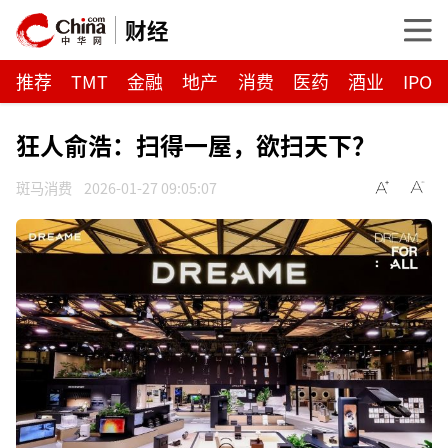
财经
推荐
TMT
金融
地产
消费
医药
酒业
IPO
狂人俞浩：扫得一屋，欲扫天下？
斑马消费
2026-01-27 09:05:07