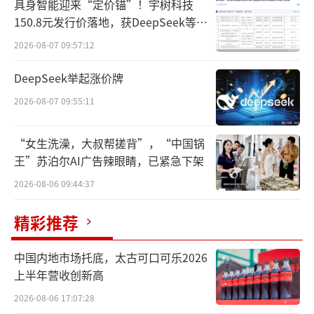
具身智能迎来“定价锚”！宇树科技
他是蹭热点，也有人羡慕追觅是“别人家的公
150.8元发行价落地，获DeepSeek等豪
司”。
华战配加持
2026-08-07 09:57:12
经过对俞浩最近一段时间相关言论的梳理
DeepSeek举起涨价牌
和分析，我们认为，俞浩作为一家年营收数百
2026-08-07 09:55:11
亿公司的掌舵人，他在社交平台上说的每一句
话，绝非失控的“酒后狂言”，而是从战略到
“女生洗澡，大叔帮搓背”，“中国锅
资金、人才等诸多方面的公开宣言。
王”苏泊尔AI广告辣眼睛，已紧急下架
2026-08-06 09:44:37
短期，是为公司一系列新产品、新业务造
势；长期，则是为更长远的战略规划铺路。
精彩推荐
毕竟，一个宏大愿景的实现，需要足够长
中国内地市场托底，太古可口可乐2026
的时间，也需要足够多的钱和足够强的人才队
上半年营收创新高
伍来支撑。
2026-08-06 17:07:28