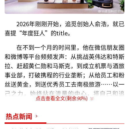
2026年刚刚开始，追觅创始人俞浩，就已
喜提“年度狂人”的title。
在不到一个月的时间里，他在微信朋友圈
和微博等平台频频发声：从挑战英伟达和特斯
拉、赶超黄仁勋和马斯克，到成立机票与酒旅
事业部，打破携程的行业垄断；从给员工和粉
丝送黄金，到送优秀员工去南极旅游……以一
己之力，始终站在流量的中心，将自己和追
点击查看全文(剩余
90
%)
觅，打造成了热搜体质。
热点新闻
各种争议也随之而来。有人说是他吹牛、
是骗子，也有人欣赏他的张扬和疯狂；有人说