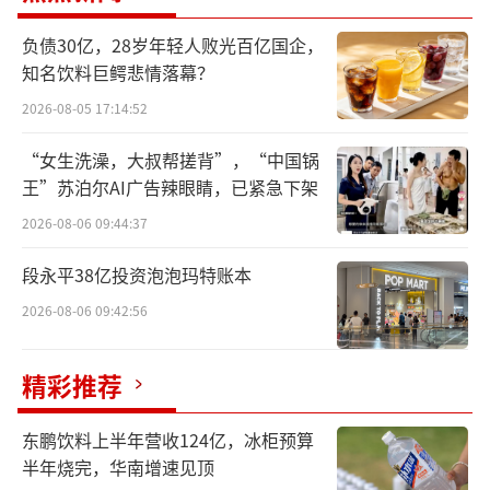
格力地产收购珠海免税集团一事历经多轮
负债30亿，28岁年轻人败光百亿国企，
转折后有了新进展。
知名饮料巨鳄悲情落幕？
2026-08-05 17:14:52
7月7日，格力地产称其对重组方案进行重
大调整。公司现计划置入珠海免税集团不低于5
“女生洗澡，大叔帮搓背”，“中国锅
1%股权，拟将其现有位于上海、重庆、三亚等
王”苏泊尔AI广告辣眼睛，已紧急下架
地相关房地产开发业务对应的资产负债及上市
2026-08-06 09:44:37
公司相关对外债务予以置出，并且交易不涉及
段永平38亿投资泡泡玛特账本
发行股份及募集资金行为。
2026-08-06 09:42:56
回溯历史，早在2020年5月11日，格力地
产曾宣布过一套有关收购珠海免税集团的粗略
精彩推荐
方案，半年后的2020年11月6日，格力地产更
东鹏饮料上半年营收124亿，冰柜预算
新收购报告书。
半年烧完，华南增速见顶