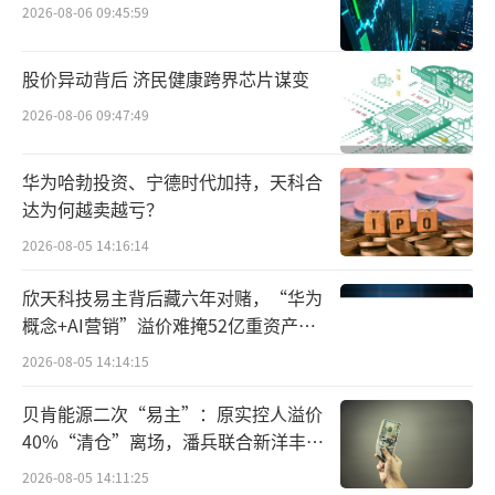
2026-08-06 09:45:59
值得一提的是，在此前的公告中，格力地
产将买入珠海免税集团定性为——充实其大消费
股价异动背后 济民健康跨界芯片谋变
业务板块，与地产开发板块协同发展。而此
2026-08-06 09:47:49
次，公司在完成免税“入局”的同时，还做
出“退房”决定。
华为哈勃投资、宁德时代加持，天科合
达为何越卖越亏？
而格力地产“去房地产化”或也是其考量
2026-08-05 14:16:14
经营成果后的一个选择。
欣天科技易主背后藏六年对赌，“华为
2022年和2023年，房地产业务营业利润占
概念+AI营销”溢价难掩52亿重资产考
据公司利润总额的比例分别为99.71%、89.3
验
2026-08-05 14:14:15
4%；但在业绩方面，公司扣非净利润于2022
贝肯能源二次“易主”：原实控人溢价
年、2023年、2024年一季度先后录得-14.94亿
40%“清仓”离场，潘兵联合新洋丰、
元、-7.121亿元、-1.394亿元，同比增速分别
宏科百世拟入主
2026-08-05 14:11:25
为-437.09%、52.33%、-937.28%。