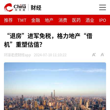
财经
推荐
TMT
金融
地产
消费
医药
酒业
IPO
“退房”进军免税，格力地产“借
机”重塑估值？
环球老虎财经app
2024-07-10 11:10:22