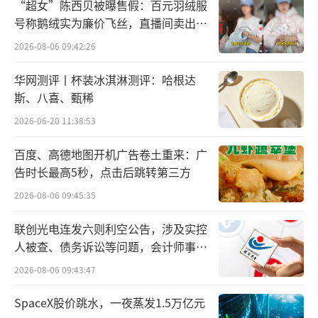
2023年7月，格力地产涉嫌信披违法，导致
“超女”陈西贝被曝售假：百元羽绒服
号称鹅绒实为廉价飞丝，直播间卖出超
收购进度再受影响。2023年11月27日，公司再
百万元
度启动收购事项。
2026-08-06 09:42:26
华网测评丨杯装冰淇淋测评：哈根达
作为交易标的，珠海免税集团资产质量尚
斯、八喜、甄稀
可。根据格力地产3月30日公告，2021年至202
2026-06-20 11:38:53
3年，集团实现营收17.75亿元、16.38亿元、2
2.86亿元，净利润6.04亿元、3.16亿元、6.66
百度、高德地图开机广告卷土重来：广
告时长最高5秒，点击后跳转第三方
亿元；截至2023年期末，集团货币资金41.3亿
元，经营活动现金流5.8亿元。
2026-08-06 09:45:35
联创光电连发六则利空公告，涉及实控
将最新方案和以往方案比较发现，格力地
人被查、债务诉讼等问题，会计师事务
产虽没有谋求全资控股珠海免税集团，但凭借
所曾出具“保留意见”
2026-08-06 09:43:47
不少于51%的股权，依然可以成为珠海免税集
团的控股股东，并入格力地产资产负债表。
SpaceX股价跳水，一夜蒸发1.5万亿元