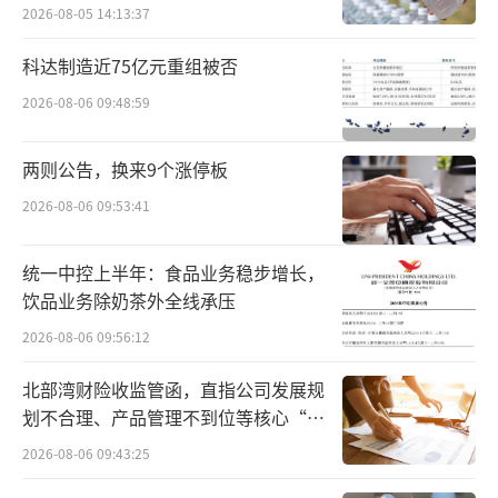
彼时，公司拟通过发行股份及支付现金购
2026-08-05 14:13:37
买珠海免税集团100%股权，交易对价4.3元/
科达制造近75亿元重组被否
股，交易价格为122.15亿元；同时，公司拟向
2026-08-06 09:48:59
通用技术集团发起定增，募资额不超过8亿元。
两则公告，换来9个涨停板
然而事与愿违，彼时因公司董事长兼珠海
2026-08-06 09:53:41
免税集团鲁君四被立案调查，使得收购案受
阻，但格力地产并没有因此放弃购买珠海免税
统一中控上半年：食品业务稳步增长，
集团。
饮品业务除奶茶外全线承压
2023年3月23日，格力地产再度发布公告
2026-08-06 09:56:12
显示，该笔交易价格降为89.78亿元，交易价格
北部湾财险收监管函，直指公司发展规
升至5.38元/股；同时，公司拟向不超过35名投
划不合理、产品管理不到位等核心“痛
资者发起定增，募资额提升至不超过70亿元。
点”
2026-08-06 09:43:25