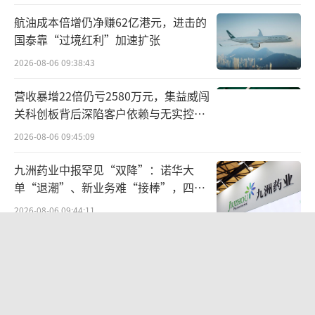
航油成本倍增仍净赚62亿港元，进击的
在地产下行周期，地产股的吸引力大不如
国泰靠“过境红利”加速扩张
从前，估值也是一降再降，而“彻底”转型免
2026-08-06 09:38:43
税，格力地产的估值将实现重估。
营收暴增22倍仍亏2580万元，集益威闯
多次谋求转型
关科创板背后深陷客户依赖与无实控人
困局
2026-08-06 09:45:09
从历史上看，格力地产追求转型的执念颇
深，但收效甚微。
九洲药业中报罕见“双降”：诺华大
单“退潮”、新业务难“接棒”，四大
据格力地产官网2022年透露的信息显示，
难关待闯
2026-08-06 09:44:11
公司已依托房地产资源，一度将生意涉足至口
《伦敦合伙人》开播在即：出海创业试
岸、海洋海岛、现代服务、酒店、教育、商
水“国货集群”模式，带动入境消费反
业、物业和金融等宽泛领域。
向种草
2026-08-07 15:17:50
不过，在营业收入层面，格力地产这些所