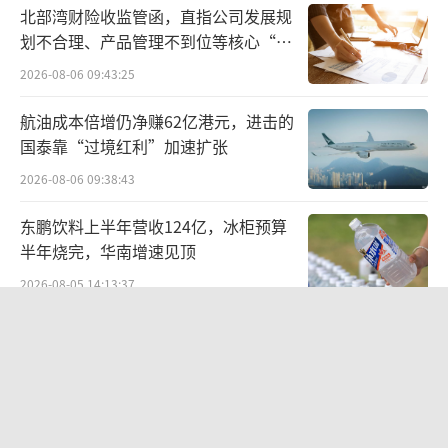
北部湾财险收监管函，直指公司发展规
划不合理、产品管理不到位等核心“痛
点”
2026-08-06 09:43:25
航油成本倍增仍净赚62亿港元，进击的
国泰靠“过境红利”加速扩张
2026-08-06 09:38:43
东鹏饮料上半年营收124亿，冰柜预算
半年烧完，华南增速见顶
2026-08-05 14:13:37
华网测评丨豆沙粽测评：五芳斋、三
全、诸老大
2026-06-08 10:19:22
股价异动背后 济民健康跨界芯片谋变