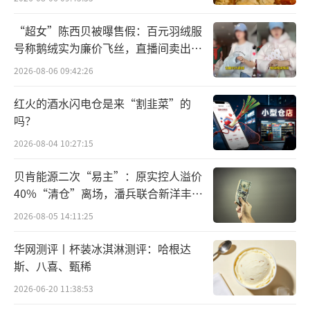
“超女”陈西贝被曝售假：百元羽绒服
号称鹅绒实为廉价飞丝，直播间卖出超
百万元
2026-08-06 09:42:26
红火的酒水闪电仓是来“割韭菜”的
吗？
2026-08-04 10:27:15
贝肯能源二次“易主”：原实控人溢价
40%“清仓”离场，潘兵联合新洋丰、
宏科百世拟入主
2026-08-05 14:11:25
华网测评丨杯装冰淇淋测评：哈根达
斯、八喜、甄稀
2026-06-20 11:38:53