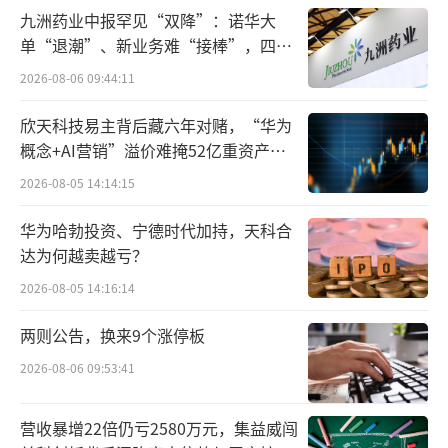
九洲药业中报罕见“双降”：诺华大
单“退潮”、新业务难“接棒”，四大
难关待闯
2026-08-06 09:44:11
欣天科技易主背后藏六年对赌，“华为
概念+AI营销”溢价难掩52亿重资产考
验
2026-08-05 14:14:15
华为哈勃投资、宁德时代加持，天科合
达为何越卖越亏？
2026-08-05 14:16:14
两则公告，换来9个涨停板
2026-08-06 09:53:41
营收暴增22倍仍亏2580万元，集益威闯