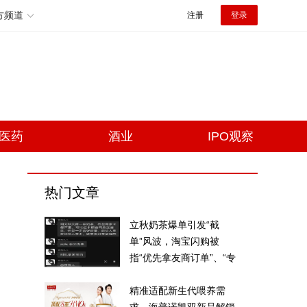
方频道
注册
登录
医药
酒业
IPO观察
热门文章
立秋奶茶爆单引发“截
单”风波，淘宝闪购被
指“优先拿友商订单”、“专
挑贵的拿”
精准适配新生代喂养需