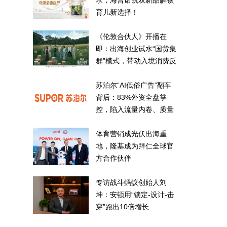
求，海普诺凯双新品解锁
育儿新选择！
《伦敦合伙人》开播在
即：出海创业试水“国货集
群”模式，带动入境消费反
向种草
苏泊尔“AI低俗广告”翻车
背后：83%外资全盘掌
控，陷入流量内卷、质量
频发的负循环
体育营销成光伏出海重
地，隆基成为拜仁全球官
方合作伙伴
专访战斗蚂蚁创始人刘
坤：安顿用“锁定-设计-击
穿”跑出10倍增长