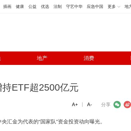
插画
健康
公益
优选
法制
守艺中华
应急中国
更多
地
融
地产
消费
ETF超2500亿元
A+
微信
A-
微博
分享
中央汇金为代表的“国家队”资金投资动向曝光。