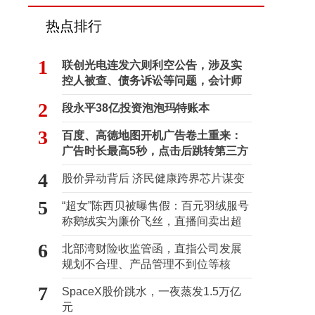
热点排行
1
联创光电连发六则利空公告，涉及实
控人被查、债务诉讼等问题，会计师
事务所曾出具“保留意见”
2
段永平38亿投资泡泡玛特账本
3
百度、高德地图开机广告卷土重来：
广告时长最高5秒，点击后跳转第三方
4
股价异动背后 济民健康跨界芯片谋变
5
“超女”陈西贝被曝售假：百元羽绒服号
称鹅绒实为廉价飞丝，直播间卖出超
百万元
6
北部湾财险收监管函，直指公司发展
规划不合理、产品管理不到位等核
心“痛点”
7
SpaceX股价跳水，一夜蒸发1.5万亿
元