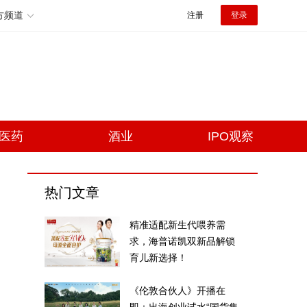
方频道
注册
登录
医药
酒业
IPO观察
热门文章
精准适配新生代喂养需
求，海普诺凯双新品解锁
育儿新选择！
《伦敦合伙人》开播在