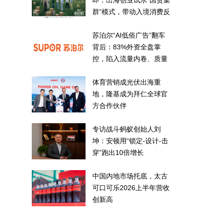
即：出海创业试水“国货集
群”模式，带动入境消费反
向种草
苏泊尔“AI低俗广告”翻车
背后：83%外资全盘掌
控，陷入流量内卷、质量
频发的负循环
体育营销成光伏出海重
地，隆基成为拜仁全球官
方合作伙伴
专访战斗蚂蚁创始人刘
坤：安顿用“锁定-设计-击
穿”跑出10倍增长
中国内地市场托底，太古
可口可乐2026上半年营收
创新高