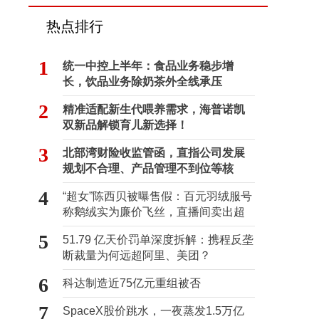
热点排行
1
统一中控上半年：食品业务稳步增
长，饮品业务除奶茶外全线承压
2
精准适配新生代喂养需求，海普诺凯
双新品解锁育儿新选择！
3
北部湾财险收监管函，直指公司发展
规划不合理、产品管理不到位等核
心“痛点”
4
“超女”陈西贝被曝售假：百元羽绒服号
称鹅绒实为廉价飞丝，直播间卖出超
百万元
5
51.79 亿天价罚单深度拆解：携程反垄
断裁量为何远超阿里、美团？
6
科达制造近75亿元重组被否
7
SpaceX股价跳水，一夜蒸发1.5万亿