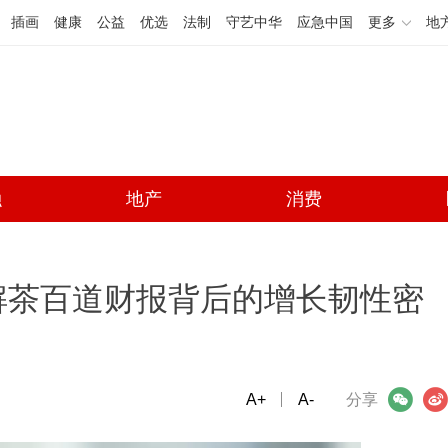
插画
健康
公益
优选
法制
守艺中华
应急中国
更多
地
融
地产
消费
解茶百道财报背后的增长韧性密
A+
微信
A-
微博
分享