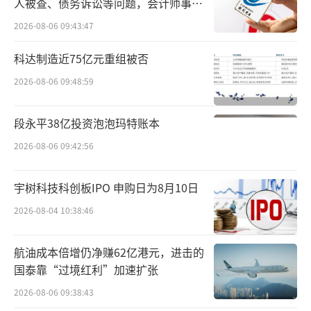
人被查、债务诉讼等问题，会计师事务
所曾出具“保留意见”
交通银行则未能延续去年同期业绩增长趋
2026-08-06 09:43:47
势，报告期内，营收、归母净利“双降”，实
科达制造近75亿元重组被否
现营业收入1961.23亿元，同比下降1.39%；实
2026-08-06 09:48:59
现净利润（归属于母公司股东）686.9亿元，同
比下降0.69%。
段永平38亿投资泡泡玛特账本
“在经济放缓、银行让利的大背景下，国
2026-08-06 09:42:56
有大行业绩依旧保持了足够的韧性”，星图金
宇树科技科创板IPO 申购日为8月10日
融研究院副院长薛洪言表示，但受净息差收
2026-08-04 10:38:46
窄、手续费收入下滑等影响，多家银行普遍出
现下降；同时，受益于信用成本的下降，部分
航油成本倍增仍净赚62亿港元，进击的
国有大行依旧实现净利润的小幅增长。
国泰靠“过境红利”加速扩张
信贷：加码科技领域投放
2026-08-06 09:38:43