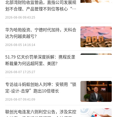
北部湾财险收监管函，直指公司发展规
97%的增速。
划不合理、产品管理不到位等核心“痛
点”
虽然今年前三季度营收保持了正增长，但
2026-08-06 09:43:25
在2024年三季度业绩说明会上，农业银行财务
华为哈勃投资、宁德时代加持，天科合
会计部总经理刘世栋透露，受LPR持续下调、
达为何越卖越亏？
房贷利率批量调整等宏观政策变动，以及主动
2026-08-05 14:16:14
让利实体经济等因素的影响，该行营收进一步
51.79 亿天价罚单深度拆解：携程反垄
增长仍将面临一定压力。
断裁量为何远超阿里、美团？
中国银行、邮储银行则保持营收、净
2026-08-07 17:25:27
利“双增”态势，2024年1—9月，分别实现营
专访战斗蚂蚁创始人刘坤：安顿用“锁
业收入4783.48亿元、2603.49亿元，同比增长
定-设计-击穿”跑出10倍增长
1.64%、0.09%；实现归母净利润1757.63亿
2026-08-07 09:41:09
元、758.18亿元，同比增长0.52%、0.22%，
联创光电连发六则利空公告，涉及实控
但增速已较去年同期有所收窄。