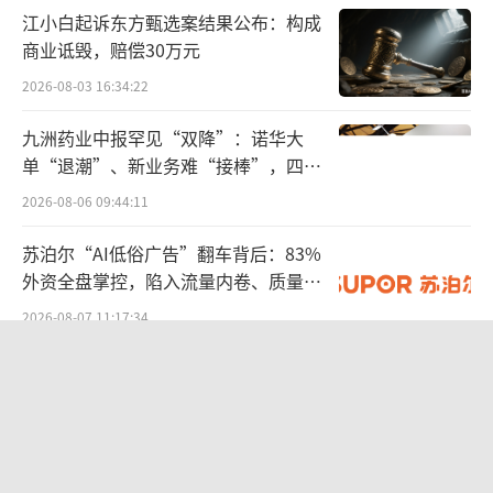
江小白起诉东方甄选案结果公布：构成
今年以来，银行业聚焦金融五篇大文章，
商业诋毁，赔偿30万元
持续加大对实体经济的支持力度。在三季报
2026-08-03 16:34:22
中，多家银行披露加大对科技创新、普惠信贷
等重点领域的信贷投放。
九洲药业中报罕见“双降”：诺华大
单“退潮”、新业务难“接棒”，四大
数据显示，截至2024年9月末，六大行年内
难关待闯
2026-08-06 09:44:11
新增贷款规模超8万亿元。其中，工商银行、建
苏泊尔“AI低俗广告”翻车背后：83%
设银行、农业银行、中国银行四大行新增贷款
外资全盘掌控，陷入流量内卷、质量频
规模均超万亿元，截至报告期末，工商银行客
发的负循环
2026-08-07 11:17:34
户贷款及垫款总额（不含应计利息）28.1万亿
元，增加2.01万亿元；建设银行发放贷款和垫
股价异动背后 济民健康跨界芯片谋变
款总额25.75万亿元，较上年末增加1.89万亿
2026-08-06 09:47:49
元；农业银行发放贷款和垫款总额24.69万亿
元，比上年末增加2.07万亿元；中国银行客户
SpaceX股价跳水，一夜蒸发1.5万亿元