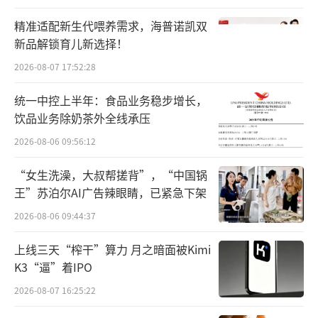
净利润2690.25亿元，同比增长0.13%。但归母
精准适配新生代喂养需求，海普诺凯双
净利润增幅已较去年同期有所收窄，回顾2023
新品解锁育儿新选择！
年前三季度，工商银行营收同比减少3.55%，
2026-08-07 17:52:28
归母净利则同比增长0.79%。
统一中控上半年：食品业务稳步增长，
建设银行延续“增利不增收”，前三季
饮品业务除奶茶外全线承压
度，该行实现营业收入5690.22亿元，同比减少
2026-08-06 09:56:12
3.3%；归属于该行股东的净利润2557.76亿
“女生洗澡，大叔帮搓背”，“中国锅
元，同比增长0.13%。
王”苏泊尔AI广告辣眼睛，已紧急下架
农业银行营收增速则由负转正，报告期
2026-08-06 09:44:37
内，该行实现营业收入5402.12亿元，同比增长
上线三天“榨干”算力 月之暗面被Kimi
1.29%，去年同期则同比下降0.54%；但归母
K3“逼”着IPO
净利增速有所放缓，归属于母公司股东的净利
2026-08-07 16:25:22
润2143.72亿元，同比增长3.38%，不及去年4.