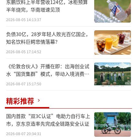
东鹏饮料上半年营收124亿，冰柜预算
半年烧完，华南增速见顶
六大行前三季度“成绩单”集体“出
2026-08-05 14:13:37
炉”。10月30日，工商银行、农业银行、中国
银行、建设银行、交通银行、邮储银行集体公
负债30亿，28岁年轻人败光百亿国企，
布三季报。整体来看，六大行前三季度归母净
知名饮料巨鳄悲情落幕？
利润共计10594.44亿元，平均日赚近38.67亿
2026-08-05 17:14:52
元。
《伦敦合伙人》开播在即：出海创业试
水“国货集群”模式，带动入境消费反
相较于去年同期，今年前三季度，六大行
向种草
2026-08-07 15:17:50
营收、归母净利整体增速放缓，个别银行出现
部分指标的负增长。
精彩推荐
“宇宙行”工商银行仍稳坐六大行头把交
国内首款“双3C认证”电助力自行车上
椅。2024年前三季度，实现营业收入6264.22
市，京东京造率先完成全链路安全认证
亿元，同比下降3.82%；归属于母公司股东的
2026-08-07 20:34:31