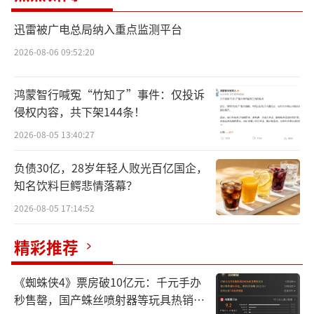
迅雷被广电总局纳入重点监测平台
2026-08-06 09:52:20
公募“老将”履新
鸿蒙智行喊冤“竹知了”事件：仅投诉
侵权内容，共下架144条！
3月1日，先锋基金发布公告表示，总经理
2026-08-05 13:40:27
龙涌因个人原因离职，新任张帆为公司总经
负债30亿，28岁年轻人败光百亿国企，
理。
知名饮料巨鳄悲情落幕？
过往从业经历显示，张帆历任新时代证券
2026-08-05 17:14:52
信阳北京大街证券营业部总经理、公司经纪业
精彩推荐
务管理总部董事总经理，2017年6月—2024年4
月，任融通基金总经理。从上述履历不难看
《蜘蛛侠4》票房破10亿元：千元手办
出，张帆为公募“老将”，在千亿级大型公募
秒售罄，国产蛛丝喷射器等玩具热销海