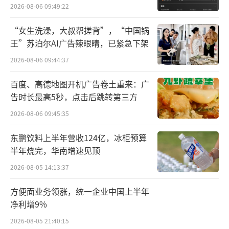
有着任职长达近七年的经历。在任职期间内，
外
2026-08-06 09:49:22
融通基金在管规模由2017年二季度末的651.62
“女生洗澡，大叔帮搓背”，“中国锅
亿元，跃升至2024年二季度末的1486.14亿
王”苏泊尔AI广告辣眼睛，已紧急下架
元，增长一倍有余。
2026-08-06 09:44:37
除高管变更外，先锋基金也刚完成了股权
百度、高德地图开机广告卷土重来：广
变更，迎来控股股东。2月18日，指南针发布公
告时长最高5秒，点击后跳转第三方
告表示，公司于2月18日与北京鹏康投资有限公
2026-08-06 09:45:35
司（以下简称“北京鹏康”）签署了《关于先
东鹏饮料上半年营收124亿，冰柜预算
锋基金管理有限公司之股权转让协议》，公司
半年烧完，华南增速见顶
将收购北京鹏康持有的先锋基金22.505%股
2026-08-05 14:13:37
权，交易价格为1.09亿元。2月18日，先锋基金
22.505%股权已登记至指南针名下，北京鹏康
方便面业务领涨，统一企业中国上半年
净利增9%
已不再是先锋基金股东。截至当日，指南针已
2026-08-05 21:40:15
持有先锋基金61.7026%股权，成为先锋基金控