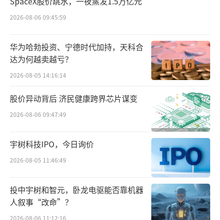
SpaceX股价跳水，一夜蒸发1.5万亿元
“迷你基”缠身
2026-08-06 09:45:59
官网信息显示，先锋基金成立于2016年5月
16日，注册资本1.5亿元。然而，成立展业八年
华为哈勃投资、宁德时代加持，天科合
达为何越卖越亏？
之久的先锋基金，管理规模增长却较缓。Wind
数据显示，截至2024年四季度末，其在管规模
2026-08-05 14:16:14
为27.49亿元，较上一季度末环比减少5.98%，
股价异动背后 济民健康跨界芯片谋变
同比2023年四季度末减少8.34%。若拉长时间
2026-08-06 09:47:49
看，截至2017年四季度末，先锋基金在管规模
曾达63.02亿元，成为其成立以来的管理规模峰
宇树科技IPO，今日询价
值。不过，此后又波动下滑，2019年四季度末
2026-08-05 11:46:49
曾缩水至8.74亿元的历史低点。随后，2021年
二季度末先锋基金在管规模曾再次突破50亿
投中宇树和智元，卧龙电驱能否靠机器
人叙事“改命”？
元，达50.48亿元，但此后震荡下滑至今。
2026-08-06 11:12:16