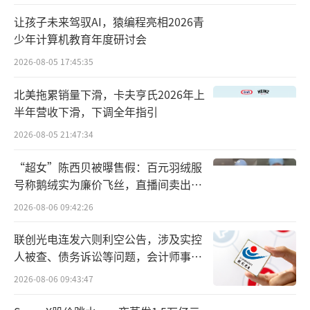
股股东，先锋基金将被纳入公司合并报表范
让孩子未来驾驭AI，猿编程亮相2026青
围。
少年计算机教育年度研讨会
2026-08-05 17:45:35
紧随其后，先锋基金于2月19日发布公告表
示，指南针持有先锋基金股权从39.1976%增加
北美拖累销量下滑，卡夫亨氏2026年上
半年营收下滑，下调全年指引
至61.7026%，并披露股权结构。具体来看，除
2026-08-05 21:47:34
控股股东指南针外，大连亚联投资管理有限公
司、北京福中达投资有限公司分别为先锋基金
“超女”陈西贝被曝售假：百元羽绒服
第二大股东和第三大股东，持股比例分别为33.
号称鹅绒实为廉价飞丝，直播间卖出超
百万元
31%、4.99%。
2026-08-06 09:42:26
就总经理变更、股权变更对公司的具体影
联创光电连发六则利空公告，涉及实控
人被查、债务诉讼等问题，会计师事务
响，北京商报记者发文采访先锋基金，但截至
所曾出具“保留意见”
2026-08-06 09:43:47
发稿未收到相关回复。