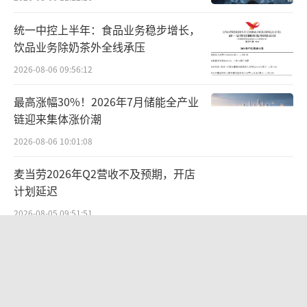
具体到产品来看，截至目前，先锋基金旗
统一中控上半年：食品业务稳步增长，
下共有9只基金（份额合并计算），其中7只基
饮品业务除奶茶外全线承压
金在2024年末均为规模不足5000万元的“迷你
2026-08-06 09:56:12
基”，仅2只债券型基金先锋博盈纯债、先锋汇
盈纯债规模超过10亿元，分别为12.76亿元、1
最高涨幅30%！2026年7月储能全产业
链迎来集体涨价潮
3.6亿元。换句话说，两只债券型基金的合并规
模已占到先锋基金总规模的95%以上。
2026-08-06 10:01:08
麦当劳2026年Q2营收不及预期，开店
不过，从业绩看，“主力军”却表现欠
计划延迟
佳。Wind数据显示，截至2月28日，先锋汇盈
2026-08-05 09:51:51
纯债A/C、先锋博盈纯债A/C共4只产品（份额
分开计算，下同）近一年的收益率悉数告负，
SpaceX首份财报：营收近翻倍股价却
跳水
分别为-6.6%、-6.97%、-5.24%、-5.63%。对
比之下，二级分类下同期同类产品的平均收益
2026-08-06 09:49:53