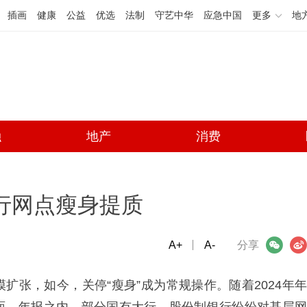
插画
健康
公益
优选
法制
守艺中华
应急中国
更多
地
融
地产
消费
行网点瘦身提质
A+
微信
A-
微博
分享
扩张，如今，关停“瘦身”成为常规操作。随着2024年年