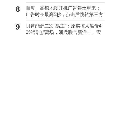
8
百度、高德地图开机广告卷土重来：
广告时长最高5秒，点击后跳转第三方
9
贝肯能源二次“易主”：原实控人溢价4
0%“清仓”离场，潘兵联合新洋丰、宏
科百世拟入主