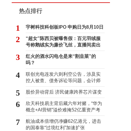
热点排行
1
宇树科技科创板IPO 申购日为8月10日
2
“超女”陈西贝被曝售假：百元羽绒服
号称鹅绒实为廉价飞丝，直播间卖出
超百万元
3
红火的酒水闪电仓是来“割韭菜”的
吗？
4
联创光电连发六则利空公告，涉及实
控人被查、债务诉讼等问题，会计师
事务所曾出具“保留意见”
5
股价异动背后 济民健康跨界芯片谋变
6
欣天科技易主背后藏六年对赌，“华为
概念+AI营销”溢价难掩52亿重资产考
验
7
航油成本倍增仍净赚62亿港元，进击
的国泰靠“过境红利”加速扩张