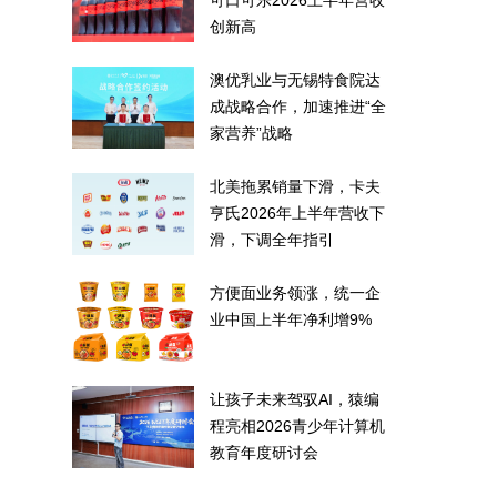
可口可乐2026上半年营收
创新高
澳优乳业与无锡特食院达
成战略合作，加速推进“全
家营养”战略
北美拖累销量下滑，卡夫
亨氏2026年上半年营收下
滑，下调全年指引
方便面业务领涨，统一企
业中国上半年净利增9%
让孩子未来驾驭AI，猿编
程亮相2026青少年计算机
教育年度研讨会