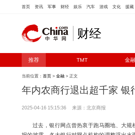
首页
资讯
军事
财经
娱乐
汽车
游戏
文化
援藏
财经
推荐
TMT
金
当前位置：
首页
>
金融
> 正文
年内农商行退出超千家 银
2025-04-16 15:15:36
来源：北京商报
过去，银行网点曾热衷于跑马圈地、大规模