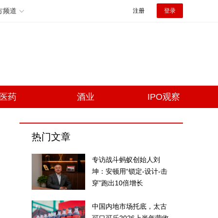
方频道
注册
登录
医药
酒业
IPO观察
热门文章
专访战斗蚂蚁创始人刘
坤：安顿用“锁定-设计-击
穿”跑出10倍增长
中国内地市场托底，太古