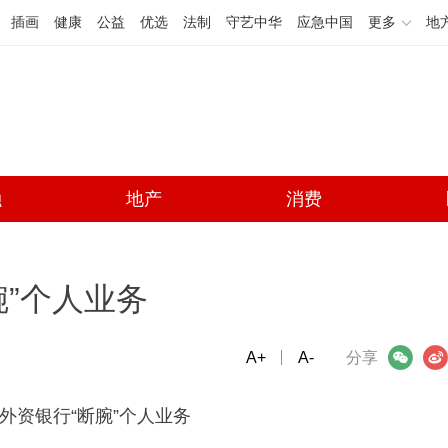
插画
健康
公益
优选
法制
守艺中华
应急中国
更多
地
融
地产
消费
腕”个人业务
A+
微信
A-
微博
分享