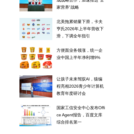
成战略合作，加速推进“全
家营养”战略
北美拖累销量下滑，卡夫
亨氏2026年上半年营收下
滑，下调全年指引
方便面业务领涨，统一企
业中国上半年净利增9%
让孩子未来驾驭AI，猿编
程亮相2026青少年计算机
教育年度研讨会
国家工信安全中心发布Offi
ce Agent报告，百度文库
综合排名第一