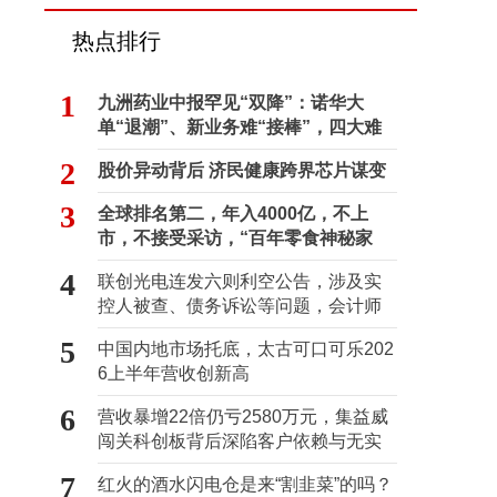
热点排行
1
九洲药业中报罕见“双降”：诺华大
单“退潮”、新业务难“接棒”，四大难
关待闯
2
股价异动背后 济民健康跨界芯片谋变
3
全球排名第二，年入4000亿，不上
市，不接受采访，“百年零食神秘家
族”浮出水面？
4
联创光电连发六则利空公告，涉及实
控人被查、债务诉讼等问题，会计师
事务所曾出具“保留意见”
5
中国内地市场托底，太古可口可乐202
6上半年营收创新高
6
营收暴增22倍仍亏2580万元，集益威
闯关科创板背后深陷客户依赖与无实
控人困局
7
红火的酒水闪电仓是来“割韭菜”的吗？