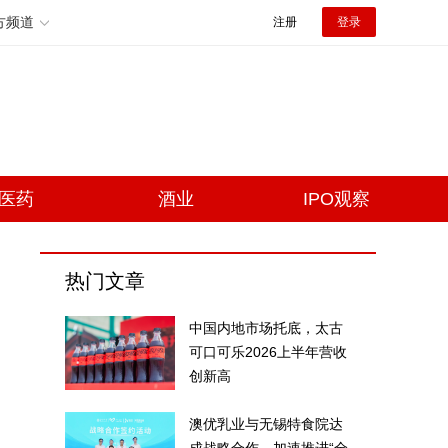
方频道
注册
登录
医药
酒业
IPO观察
热门文章
中国内地市场托底，太古
可口可乐2026上半年营收
创新高
澳优乳业与无锡特食院达