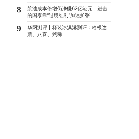
8
航油成本倍增仍净赚62亿港元，进击
的国泰靠“过境红利”加速扩张
9
华网测评丨杯装冰淇淋测评：哈根达
斯、八喜、甄稀