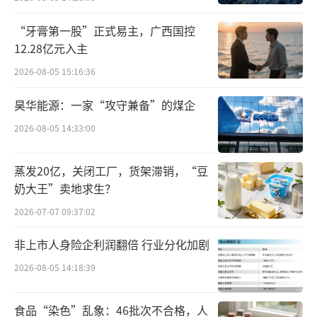
益率难以满足险资的负债端成本要求。因此，
险资需要通过增加权益类资产的配置来提升投
“牙膏第一股”正式易主，广西国控
12.28亿元入主
资收益弹性，优化资产配置结构。柏文喜表
示，险资的负债端具有长期性和刚性特征，适
2026-08-05 15:16:36
合配置估值较低、增长稳健的标的，如银行股
昊华能源：一家“攻守兼备”的煤企
和高股息资产。这些资产不仅能够提供稳定的
2026-08-05 14:33:00
股息收益，还能在低利率环境下提升投资弹
性。
蒸发20亿，关闭工厂，货架滞销，“豆
奶大王”卖地求生？
政策持续发力
2026-07-07 09:37:02
北京商报记者注意到，今年以来，政策层
非上市人身险企利润翻倍 行业分化加剧
面密集发力，引导险资加大入市稳市力度。
2026-08-05 14:18:39
1月，中央金融办等六部门联合印发的《关
食品“染色”乱象：46批次不合格，人
于推动中长期资金入市工作的实施方案》提