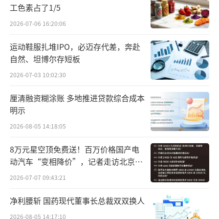
工色素占了1/5
出，力争大型国有保险公司从2025年起每年新
2026-07-06 16:20:06
增保费的30%用于投资A股。4月，金融监管总
局发布《关于调整保险资金权益类资产监管比
运动鞋服扎堆IPO，必迈存代差，奔赴
自然、坦博尔存短板
例有关事项的通知》，将部分档位偿付能力充
足率对应的权益类资产比例上调5%，进一步拓
2026-07-03 10:02:30
宽权益投资空间。
厘清融资糊涂账 多地推进贷款综合成本
明示
除了投资比例的调整，还有偿付能力监管
2026-08-05 14:18:05
规则的优化。近期金融监管总局局长李云泽参
加国新办新闻发布会时透露，将调整优化监管
8万元星空顶免费送！百万价格国产电
动汽车“变相降价”，记者走访北京门
规则，将股票投资的风险因子进一步调降1
店…
0%，鼓励保险公司加大入市的力度。推动完善
2026-07-07 09:43:21
长周期考核机制，调动机构的积极性，促进实
净利腰斩 国药现代董事长总裁双双换人
现长钱长投。
2026-08-05 14:17:10