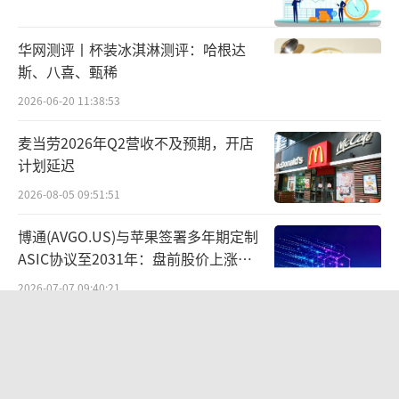
一系列增量政策的推出，险资投资空间进
华网测评丨杯装冰淇淋测评：哈根达
一步拓宽，长期资金入市将加速。国寿资产有
斯、八喜、甄稀
关负责人解读表示，股票投资风险因子调降1
2026-06-20 11:38:53
0%，直接降低保险公司权益类资产的风险资本
占用，释放更多资金用于股票市场投资。结合
麦当劳2026年Q2营收不及预期，开店
计划延迟
此前保险资金权益投资比例上限提升的政策背
2026-08-05 09:51:51
景，保险公司有望加大对高成长性板块的配置
力度，增强资本市场流动性。
博通(AVGO.US)与苹果签署多年期定制
ASIC协议至2031年：盘前股价上涨，
谈及后市险资投资情况，柏文喜预测，未
20%年收入基本盘可见度提升
2026-07-07 09:40:21
来，随着政策的持续推动和市场环境的变化，
险资有望继续加大权益投资力度，优化资产配
摘帽即换帅，佳沃食品再迎战略拐点？
置结构，推动资本市场的稳定发展。柏文喜表
2026-07-03 09:45:30
示，险资有望继续重点配置高股息、高ROE、