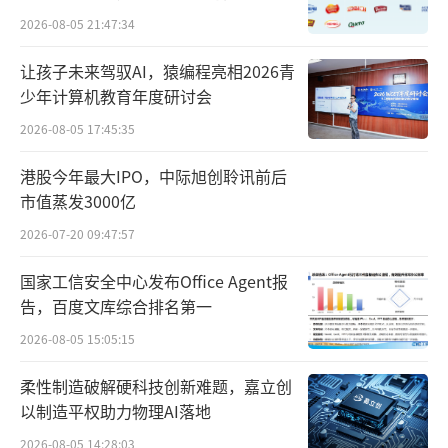
作用。
2026-08-05 21:47:34
阳光保险近期也有类似动作，根据该公司
让孩子未来驾驭AI，猿编程亮相2026青
少年计算机教育年度研讨会
公告，阳光资管拟发起设立全资附属公司作为
基金管理人，并由基金管理人发起设立阳光和
2026-08-05 17:45:35
远私募证券投资基金（暂定名），试点基金专
港股今年最大IPO，中际旭创聆讯前后
注于长期权益投资。
市值蒸发3000亿
2026-07-20 09:47:57
综合全行业数据来看，今年一季度，险资
重点增持了股票。金融监管总局最新数据显
国家工信安全中心发布Office Agent报
告，百度文库综合排名第一
示，一季度，人身险公司资金股票投资占比升
至8.43%，较2024年末增加了0.86个百分点。
2026-08-05 15:05:15
柔性制造破解硬科技创新难题，嘉立创
结合当前市场利率情况，中国企业资本联
以制造平权助力物理AI落地
盟副理事长柏文喜分析，传统固收类资产的收
2026-08-05 14:28:03