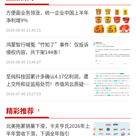
托平安人寿资金，投资于农业银行H股股票，于
方便面业务领涨，统一企业中国上半年
5月12日达到农业银行H股股本的10%，根据香
净利增9%
港市场规则，触发平安人寿举牌。
2026-08-05 21:40:15
北京商报记者梳理发现，这已经是年内险
鸿蒙智行喊冤“竹知了”事件：仅投诉
资第15次举牌上市公司，其中，邮储银行、农
侵权内容，共下架144条！
业银行等均被二度举牌。相比于往年，今年险
2026-08-05 13:40:27
资举牌节奏明显更快。去年全年，险资合计举
至纯科技因累计多确认4.17亿利润，遭
牌20次，今年尚未过半，已有15次。
上交所和证监局处罚！市值风云质疑其
财务问题，遭巨额索赔！
近期，险资也在积极参与长期股票投资试
2026-07-06 15:27:53
点，如国寿资产近日表示，金融监管总局批复
精彩推荐
国寿资产参与第三批保险资金长期投资试点。
连同已获批的前两批试点，前后三期资金共同
北美拖累销量下滑，卡夫亨氏2026年上
助力“鸿鹄基金”在稳市场稳经济中发挥更大
半年营收下滑，下调全年指引