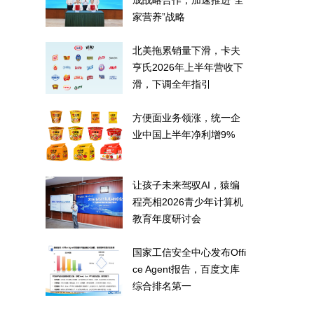
成战略合作，加速推进“全
家营养”战略
北美拖累销量下滑，卡夫
亨氏2026年上半年营收下
滑，下调全年指引
方便面业务领涨，统一企
业中国上半年净利增9%
让孩子未来驾驭AI，猿编
程亮相2026青少年计算机
教育年度研讨会
国家工信安全中心发布Offi
ce Agent报告，百度文库
综合排名第一