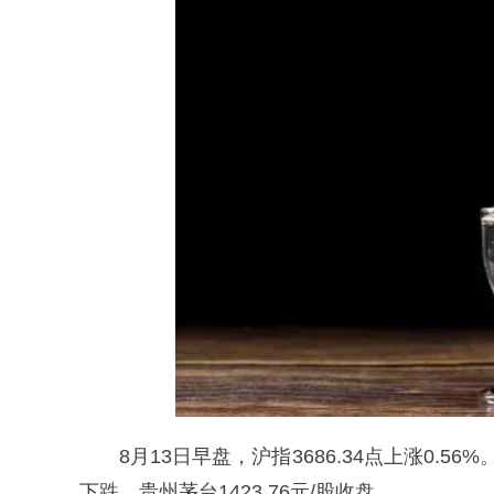
8月13日早盘，沪指3686.34点上涨0.56
下跌，贵州茅台1423.76元/股收盘。