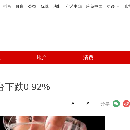
插画
健康
公益
优选
法制
守艺中华
应急中国
更多
地
融
地产
消费
下跌0.92%
A+
微信
A-
微博
分享