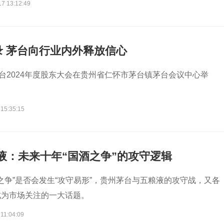
17 13:12:49
录 茅台向行业内外释放信心
茅台2024年度股东大会在贵州省仁怀市茅台镇茅台会议中心举
 15:35:15
液：未来十年“国酒之争”的攻守逻辑
酒之争”是否会发生“攻守易形”，贵州茅台与五粮液的攻守战，又各
成为市场关注的一大话题。
11:04:09