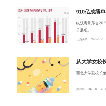
910亿成绩
纵观贵州茅台20
分展现。
云酒头条
2025-08-13
从大学女校
西北大学副校长
健识局
2025-05-14 1