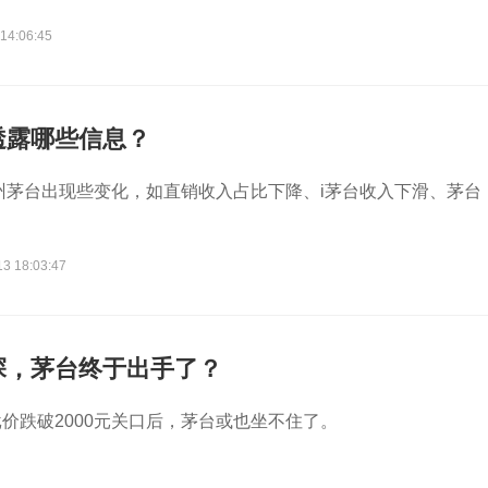
14:06:45
透露哪些信息？
贵州茅台出现些变化，如直销收入占比下降、i茅台收入下滑、茅台
13 18:03:47
探，茅台终于出手了？
价跌破2000元关口后，茅台或也坐不住了。