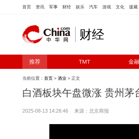
首页
资讯
军事
财经
娱乐
汽车
游戏
文化
援藏
财经
推荐
TMT
金
当前位置：
首页
>
酒业
> 正文
白酒板块午盘微涨 贵州茅台
2025-08-13 14:26:46
来源：北京商报