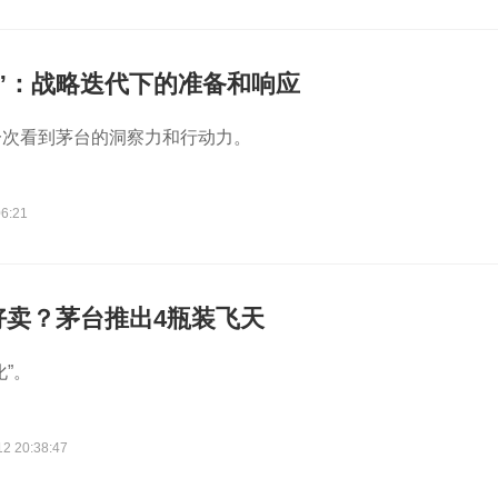
”：战略迭代下的准备和响应
一次看到茅台的洞察力和行动力。
06:21
好卖？茅台推出4瓶装飞天
”。
12 20:38:47