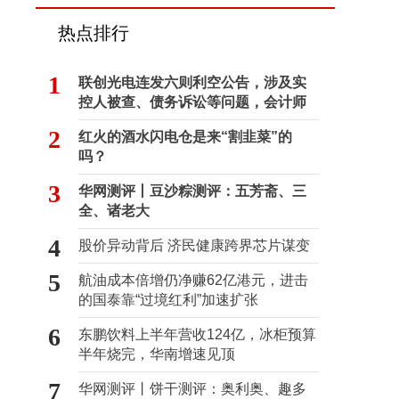
热点排行
1
联创光电连发六则利空公告，涉及实
控人被查、债务诉讼等问题，会计师
事务所曾出具“保留意见”
2
红火的酒水闪电仓是来“割韭菜”的
吗？
3
华网测评丨豆沙粽测评：五芳斋、三
全、诸老大
4
股价异动背后 济民健康跨界芯片谋变
5
航油成本倍增仍净赚62亿港元，进击
的国泰靠“过境红利”加速扩张
6
东鹏饮料上半年营收124亿，冰柜预算
半年烧完，华南增速见顶
7
华网测评丨饼干测评：奥利奥、趣多