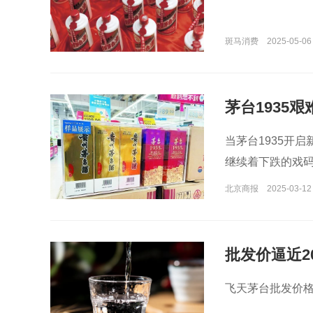
斑马消费
2025-05-06
茅台1935艰
当茅台1935开启
继续着下跌的戏
北京商报
2025-03-12
批发价逼近20
飞天茅台批发价格