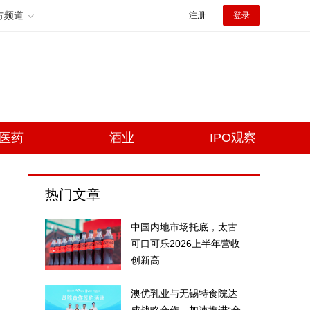
方频道
注册
登录
医药
酒业
IPO观察
热门文章
中国内地市场托底，太古
可口可乐2026上半年营收
创新高
澳优乳业与无锡特食院达