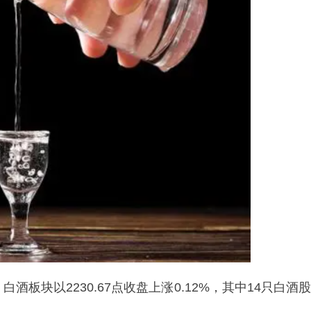
%。白酒板块以2230.67点收盘上涨0.12%，其中14只白酒股