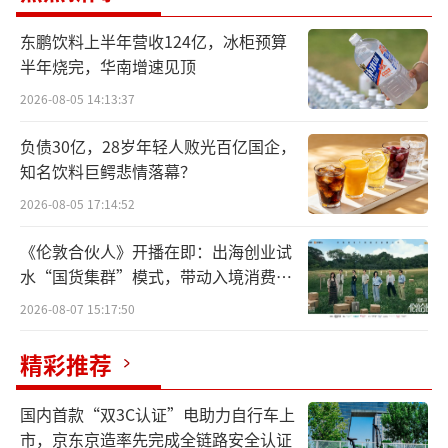
下单日销售300万元的峰值。葡萄酒专家、北京
东鹏饮料上半年营收124亿，冰柜预算
农学院教授李德美告诉云酒头条，白葡萄酒近
半年烧完，华南增速见顶
年在福建、广西等市场增长显著。
2026-08-05 14:13:37
该现象还得到进口端数据验证。海关总署
负债30亿，28岁年轻人败光百亿国企，
披露的2025年1—9月瓶装葡萄酒进口数据显
知名饮料巨鳄悲情落幕？
示，排在进口额前十的新西兰、德国进口量分
2026-08-05 17:14:52
别同比增长56.54%、15.48%，进口额分别同
《伦敦合伙人》开播在即：出海创业试
比增长44.92%、2.71%。这两个国家均主打白
水“国货集群”模式，带动入境消费反
葡萄酒出口，产品在中国市场的消费氛围明显
向种草
2026-08-07 15:17:50
升温。
精彩推荐
干白在酒类调整期逆势增长，这一“星星
之火”，是葡萄酒从谷底反弹的信号吗？
国内首款“双3C认证”电助力自行车上
市，京东京造率先完成全链路安全认证