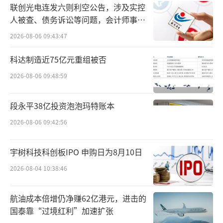
联创光电连发六则利空公告，涉及实控
比约42%、桃红葡萄酒约8%。
人被查、债务诉讼等问题，会计师事务
所曾出具“保留意见”
实际上，过去20年，世界饮酒潮流从“红
2026-08-06 09:43:47
酒为王”转向“白红并进”。这一变化也在中
科达制造近75亿元重组被否
国市场显露，并自2021年起迎来高速增长。
2026-08-06 09:48:59
“当前，消费升级与品牌多元化加速，使
段永平38亿投资泡泡玛特账本
得国内白葡萄酒朝着与国际市场趋同的方向演
2026-08-06 09:42:56
进。”火兴三说。
为何增长？
宇树科技科创板IPO 申购日为8月10日
2026-08-04 10:38:46
除全球趋势推动外，哪些因素让“干
白”在调整期实现逆势增长？
航油成本倍增仍净赚62亿港元，进击的
国泰靠“过境红利”加速扩张
云酒头条调研发现，首先是消费场景转