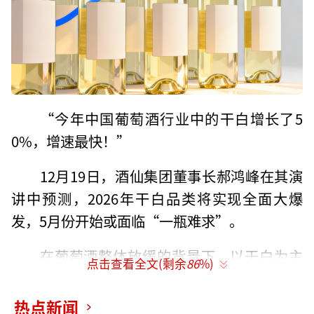
“今年中国葡萄酒行业中的干白增长了5
0%，增速最快！”
12月19日，酒仙集团董事长郝鸿峰在其演
讲中预测，2026年干白品类将实现全面大爆
发，5月份开始或面临“一瓶难求”。
在葡萄酒整体放缓的背景下，以干白为主
点击查看全文(剩余
86
%)
的白葡萄酒品类，成为少数确定性增长的板
块。10月26日，张裕长尾猫白葡萄酒在抖音创
热点新闻