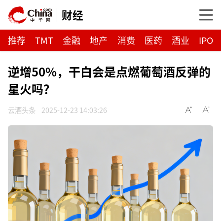
财经
推荐
TMT
金融
地产
消费
医药
酒业
IPO
逆增50%，干白会是点燃葡萄酒反弹的
星火吗？
云酒头条
2025-12-23 14:03:26