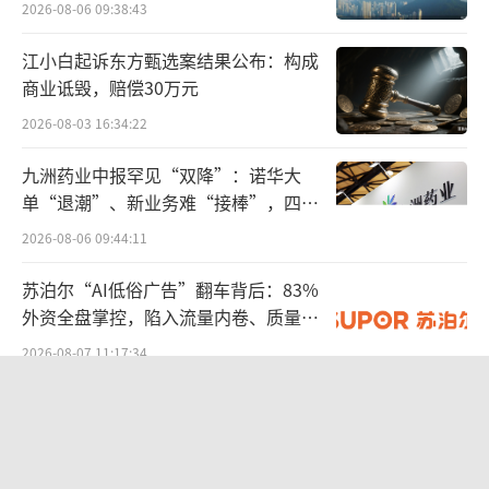
2026-08-06 09:38:43
变。
江小白起诉东方甄选案结果公布：构成
过去以商务宴请为主的饮酒场景持续退
商业诋毁，赔偿30万元
温，如今逐渐转向个人化自饮，“悦己消
2026-08-03 16:34:22
费”崛起，使饮酒回归酒的本质属性。
九洲药业中报罕见“双降”：诺华大
李德美表示：“当消费者回归本质时，会
单“退潮”、新业务难“接棒”，四大
难关待闯
发现白葡萄酒的果香味、低度化等特点，确实
2026-08-06 09:44:11
契合口感需求，也与中餐追求清淡的口味相匹
苏泊尔“AI低俗广告”翻车背后：83%
配。”
外资全盘掌控，陷入流量内卷、质量频
发的负循环
2026-08-07 11:17:34
其次，白葡萄酒主销价格亲民，性价比突
出。在经销商货盘中，低于100元的干白占主
股价异动背后 济民健康跨界芯片谋变
流。云酒头条走访烟台家家悦超市发现，货架
2026-08-06 09:47:49
上白葡萄酒定价绝大部分低于百元，其中一半