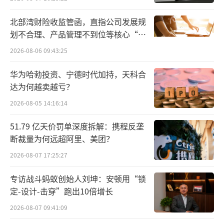
售“周冠军”，呈现“售罄状态”。
北部湾财险收监管函，直指公司发展规
云酒头条综合市场调研与专家观点认为，
划不合理、产品管理不到位等核心“痛
干白为主的白葡萄酒正迎来全线增长，在传统
点”
2026-08-06 09:43:25
电商、即时零售、餐饮终端、经销商渠道均有
华为哈勃投资、宁德时代加持，天科合
不错表现，年轻人的夏季消费是重要驱动。
达为何越卖越亏？
不过，对话中也有一种声音反复提出：当
2026-08-05 14:16:14
前白葡萄酒的增长，伴随红葡萄酒消费份额的
51.79 亿天价罚单深度拆解：携程反垄
下降。这种“此消彼长”，反映了葡萄酒消费
断裁量为何远超阿里、美团？
结构的深层变化。
2026-08-07 17:25:27
中国酒业协会葡萄酒分会秘书长火兴三表
专访战斗蚂蚁创始人刘坤：安顿用“锁
示，从全球市场上看，白葡萄酒早在2014年就
定-设计-击穿”跑出10倍增长
已与红葡萄酒“打成平手”；至2021年，白葡
2026-08-07 09:41:09
萄酒在全球市场占比已达到50%，红葡萄酒占