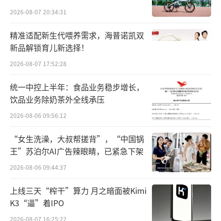
逆势增长与此消彼长
2026-08-07 20:34:31
在北京上班的白领何晓娅（化名）是一名
精准适配新生代喂养需求，海普诺凯双
资深葡萄酒爱好者。从2020年开始，她已全面
新品解锁育儿新选择！
转向喝干白。
2026-08-07 17:52:28
年轻人追捧白葡萄酒，并非个例。一名福
统一中控上半年：食品业务稳步增长，
建进口酒经销商表示：“受益于年轻人对白葡
饮品业务除奶茶外全线承压
萄酒接受度提高，今年夏天公司白葡萄酒销售
2026-08-06 09:56:12
不错，实现30%以上增长，在整体销售中表现
“女生洗澡，大叔帮搓背”，“中国锅
亮眼，公司为此加速了补货。”
龙亭酒庄市场
王”苏泊尔AI广告辣眼睛，已紧急下架
总监郭月在电话中表示，白葡萄酒一直是公司
2026-08-06 09:44:37
主推品类，主攻新一线城市及长三角、珠三角
上线三天“榨干”算力 月之暗面被Kimi
等经济发达区域，市场持续平稳增长。在电商
K3“逼”着IPO
平台上，单款“海风莱”霞多丽曾拿下销
2026-08-07 16:25:22