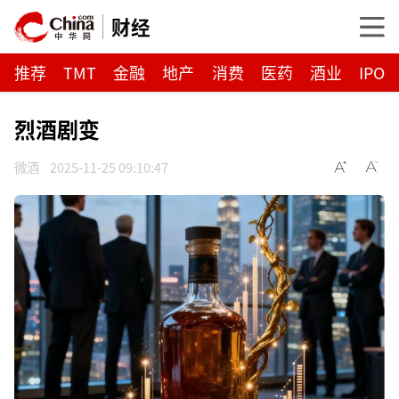
财经
推荐
TMT
金融
地产
消费
医药
酒业
IPO
烈酒剧变
微酒
2025-11-25 09:10:47