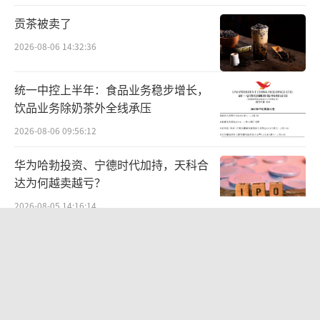
发布的报告显示，2017年烈酒的进口额突破了1
贡茶被卖了
1亿美元的新成就，其中，白兰地同期进口额为
8.7亿美元，同比增长34.8%，在各进口酒类中
2026-08-06 14:32:36
排名仅次于原瓶装葡萄酒，约占烈酒进口额76.
统一中控上半年：食品业务稳步增长，
8%。
饮品业务除奶茶外全线承压
02
2026-08-06 09:56:12
资本铺路，威士忌崛起成为确定性
华为哈勃投资、宁德时代加持，天科合
达为何越卖越亏？
值得一提的是，在2019年之后，威士忌成
2026-08-05 14:16:14
为了洋酒品类中新的大热点。2019年4月，洋河
贝肯能源二次“易主”：原实控人溢价
与帝亚吉欧达成合作，推出首款中式威士
40%“清仓”离场，潘兵联合新洋丰、
忌“中仕忌”；6月，市场传出消息，高瓴资本
宏科百世拟入主
2026-08-05 14:11:25
收购苏格兰烈酒生产商罗曼湖（Loch Lomon
d）威士忌；8月，保乐力加宣布其位于四川峨
中报暴增777%-991%！多氟多涨停背