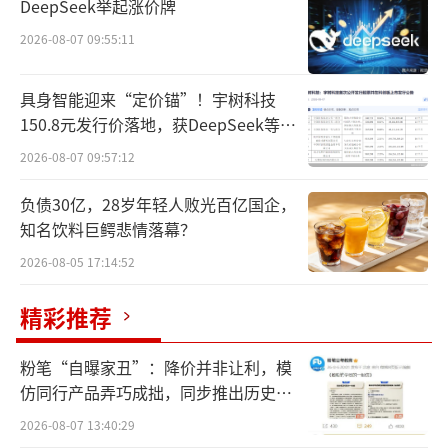
DeepSeek举起涨价牌
2026-08-07 09:55:11
如今十年弹指而过，市场天平已彻底倾
斜。2024年的进出口数据显示，烈酒已逆袭成
具身智能迎来“定价锚”！宇树科技
为进口酒市场当之无愧的“新霸主”：进口额
150.8元发行价落地，获DeepSeek等豪
攀升至21.27亿美元，进口量达1.15亿升；反观
华战配加持
2026-08-07 09:57:12
曾经的“领头羊”葡萄酒，进口额缩水至16亿
负债30亿，28岁年轻人败光百亿国企，
美元以下，进口量更是仅剩十年前的一半，且
知名饮料巨鳄悲情落幕？
下滑势头仍在延续。
2026-08-05 17:14:52
十年间，葡萄酒与烈酒的“易位”藏着怎
精彩推荐
样的行业逻辑，进口烈酒凭借着怎样的势能实
现弯道超车？更值得关注的是，就在进口烈酒
粉笔“自曝家丑”：降价并非让利，模
持续扩大市场版图之际，国产威士忌已批量面
仿同行产品弄巧成拙，同步推出历史学
市——这是否意味着，中国洋酒市场“进口vs国
员退费方案
2026-08-07 13:40:29