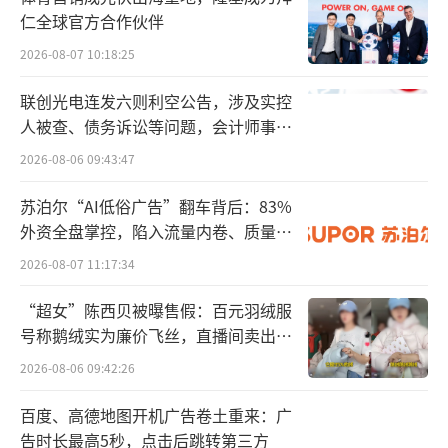
仁全球官方合作伙伴
到了近100亿元，马爹利也成为中国首个销售超
2026-08-07 10:18:25
100万箱（1200万瓶）的洋酒品牌。
联创光电连发六则利空公告，涉及实控
无独有偶，另一家国际烈酒巨头也在这个
人被查、债务诉讼等问题，会计师事务
时间点出现了恢复性增长。帝亚吉欧的2017年
所曾出具“保留意见”
2026-08-06 09:43:47
财报显示，集团大中华区业务（包括白酒和苏
格兰威士忌）净销售额同比增长25%。这一强
苏泊尔“AI低俗广告”翻车背后：83%
外资全盘掌控，陷入流量内卷、质量频
劲增长主要靠白酒业务拉动，旗下白酒品牌水
发的负循环
2026-08-07 11:17:34
井坊的销售额较上年同期增长65%，此外中国
内地和中国台湾地区的威士忌销售也表现强
“超女”陈西贝被曝售假：百元羽绒服
劲。
号称鹅绒实为廉价飞丝，直播间卖出超
百万元
2026-08-06 09:42:26
有行业人士告诉微酒，“以保乐力加、帝
亚吉欧为首的国际烈酒巨头在上世纪90年代就
百度、高德地图开机广告卷土重来：广
告时长最高5秒，点击后跳转第三方
已经进入中国市场，且主要聚焦在高端烈酒市