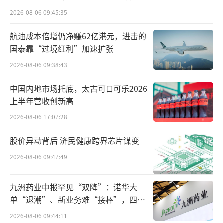
2026-08-06 09:45:35
场；经过近30年的深耕，马爹利、人头马、轩
尼诗三大洋酒品牌形成了“三足鼎立”的格
航油成本倍增仍净赚62亿港元，进击的
局，在高端酒类市场有着极强的竞争力。
国泰靠“过境红利”加速扩张
2026-08-06 09:38:43
因此，这一时期高端洋酒的崛起一方面是
有赖于品牌对中国市场的高度重视，以及不遗
中国内地市场托底，太古可口可乐2026
上半年营收创新高
余力的长期投入和精细化的渠道布局，另一方
2026-08-06 17:07:28
面则是茅台等高端白酒的带动效应。自2016年
以来，以茅台为代表的白酒价格上涨，不仅拉
股价异动背后 济民健康跨界芯片谋变
升了高端与次高端白酒的价格空间，也带动了
2026-08-06 09:47:49
中高端洋酒在中国市场的爆炸式增长。
九洲药业中报罕见“双降”：诺华大
具体来看，2017-2018年烈酒的高歌猛进，
单“退潮”、新业务难“接棒”，四大
多是有赖于白兰地的加持。酒类进出口商分会
难关待闯
2026-08-06 09:44:11