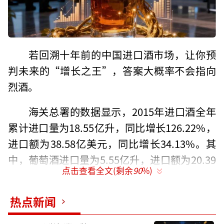
若回溯十年前的中国进口酒市场，让你预
判未来的“增长之王”，答案大概率不会指向
烈酒。
海关总署的数据显示，2015年进口酒全年
累计进口量为18.55亿升，同比增长126.22%，
进口额为38.58亿美元，同比增长34.13%。其
中，葡萄酒进口量为5.55亿升，进口额为20.39
点击查看全文(剩余
90
%)
亿美元，两项数据均位列进口酒之首，而彼时
烈酒的进口量仅为0.57亿升，进口额8.33亿美
热点新闻
元，两项数据与葡萄酒和啤酒都有着较大的差
距，在进口酒中属于“吊车尾”的存在。