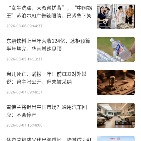
产”的正面交锋，已正式拉开序幕？
“女生洗澡，大叔帮搓背”，“中国锅
王”苏泊尔AI广告辣眼睛，已紧急下架
01
2026-08-06 09:44:37
茅台引领，高端洋酒与白酒的“双增
东鹏饮料上半年营收124亿，冰柜预算
长”时代
半年烧完，华南增速见顶
事实上，进口烈酒在中国的走高与白酒产
2026-08-05 14:13:37
业的“量价齐升”几乎是同一时期发生的。
患儿死亡、瞒报一年！前CEO对外媒
说：曾主张公开，但未被采纳
以世界三大烈酒公司之一的保乐力加为
例，其2017财年的财报显示，集团净销售额达9
2026-08-07 09:48:17
0.1亿欧元（折合人民币695亿元），13个品牌
雪佛兰将退出中国市场？通用汽车回
中有11个实现增长，主销产品马爹利增长6%，
应：不会停产
这样的结果主要得益于中国区的强劲增长。
2026-08-07 15:48:06
当年，保乐力加在中国市场的销售额就达
体育营销成光伏出海重地，隆基成为拜