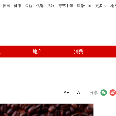
插画
健康
公益
优选
法制
守艺中华
应急中国
更多
地
融
地产
消费
A+
微信
A-
微博
分享