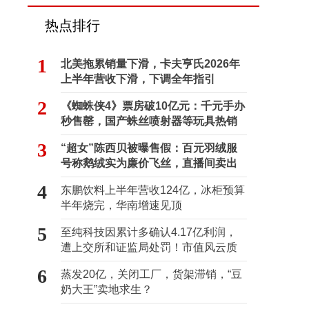
热点排行
1
北美拖累销量下滑，卡夫亨氏2026年
上半年营收下滑，下调全年指引
2
《蜘蛛侠4》票房破10亿元：千元手办
秒售罄，国产蛛丝喷射器等玩具热销
海外
3
“超女”陈西贝被曝售假：百元羽绒服
号称鹅绒实为廉价飞丝，直播间卖出
超百万元
4
东鹏饮料上半年营收124亿，冰柜预算
半年烧完，华南增速见顶
5
至纯科技因累计多确认4.17亿利润，
遭上交所和证监局处罚！市值风云质
疑其财务问题，遭巨额索赔！
6
蒸发20亿，关闭工厂，货架滞销，“豆
奶大王”卖地求生？