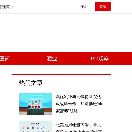
方频道
注册
登录
医药
酒业
IPO观察
热门文章
澳优乳业与无锡特食院达
成战略合作，加速推进“全
家营养”战略
北美拖累销量下滑，卡夫