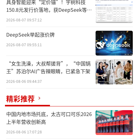
具身智能迎来“定价锚”！宇树科技
2.07亿元，同比增长31.62%；净利润5.3亿
150.8元发行价落地，获DeepSeek等豪
元，同比增长54.22%。
华战配加持
2026-08-07 09:57:12
千禾味业业绩增速放缓甚至出现下滑早有
DeepSeek举起涨价牌
显现。2024年一季度，千禾味业营收8.95亿
2026-08-07 09:55:11
元，同比增长9.28%；归母净利润1.55亿元，
同比增长6.66%，相较2023年同期涨幅增速明
“女生洗澡，大叔帮搓背”，“中国锅
王”苏泊尔AI广告辣眼睛，已紧急下架
显放慢。到了二季度，千禾味业营收同比下滑
2.53%，净利润同比下滑14.16%。
2026-08-06 09:44:37
精彩推荐
在业内看来，千禾味业今年增势放缓，主
要是因为去年行业添加剂事件影响致其基数较
中国内地市场托底，太古可口可乐2026
高。在今年一季度业绩说明会上，千禾味业董
上半年营收创新高
事长伍超群也表示，公司去年一季度业绩基数
2026-08-06 17:07:28
较高。随着“添加剂”事件带来的短期红利消