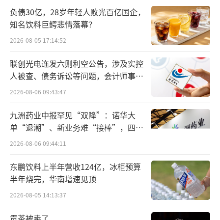
负债30亿，28岁年轻人败光百亿国企，
退，千禾味业业绩增速放缓。
知名饮料巨鳄悲情落幕？
千禾味业在财报中表示，“下半年的经营
2026-08-05 17:14:52
计划是坚定不移地守好千禾产品品质护城河，
联创光电连发六则利空公告，涉及实控
练好基础研究基本功，高度注重细节，不断优
人被查、债务诉讼等问题，会计师事务
化提升产品健康美味指标。深入市场了解市场
所曾出具“保留意见”
2026-08-06 09:43:47
需求，深度梳理产品体系，更加精准匹配产品
九洲药业中报罕见“双降”：诺华大
与营销场景；适时推出新产品，快速满足用户
单“退潮”、新业务难“接棒”，四大
需求等”。
难关待闯
2026-08-06 09:44:11
值得一提的是，千禾味业还在计划继续扩
东鹏饮料上半年营收124亿，冰柜预算
产，并正在进行项目建设。财报显示，千禾味
半年烧完，华南增速见顶
业投资总额为12.6亿元的“年产60万吨调味品
2026-08-05 14:13:37
智能制造项目”，建设周期为2020年1月—202
贡茶被卖了