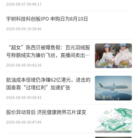
2026-08-07 09:48:17
后，千禾味业便围绕“零添加”概念注册一系
列商标。
宇树科技科创板IPO 申购日为8月10日
2026-08-04 10:38:46
中国营养学会副理事长、北京大学公共卫
生学院营养与食品卫生学系主任马冠生也曾公
“超女”陈西贝被曝售假：百元羽绒服
开表示，当今的食品工业领域很难做到“零添
号称鹅绒实为廉价飞丝，直播间卖出超
加”，食品生产、加工过程中不可避免要使用
百万元
2026-08-06 09:42:26
各种食品添加剂和添加成分，主打“零添
航油成本倍增仍净赚62亿港元，进击的
加”，实际上就是伪概念。
国泰靠“过境红利”加速扩张
值得一提的是，早在2020年7月，国家市场
2026-08-06 09:38:43
监管总局就发布《食品标识监督管理办法（征
股价异动背后 济民健康跨界芯片谋变
求意见稿）》，其中明确指出，对于食品中不
2026-08-06 09:47:49
含有或者未使用的物质，食品标识不得标
注“不添加”“零添加”“不含有”或类似字