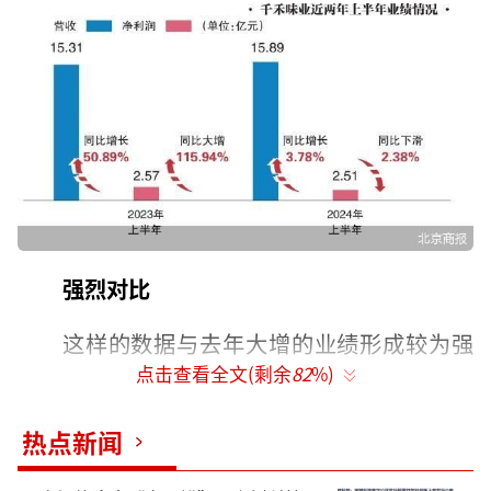
强烈对比
这样的数据与去年大增的业绩形成较为强
点击查看全文(剩余
82
%)
烈的对比。财报数据显示，2023年上半年千禾
味业营收15.31亿元，同比增长50.89%；归属
热点新闻
于上市公司股东的净利润为2.57亿元，同比大
增115.94%。2023年全年，千禾味业实现营收3