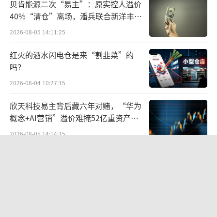
贝肯能源二次“易主”：原实控人溢价
样加以强调。
40%“清仓”离场，潘兵联合新洋丰、
宏科百世拟入主
2026-08-05 14:11:25
知名战略定位专家、福建华策品牌定位咨
询创始人詹军豪表示，从竞争态势来看，调味
红火的酒水闪电仓是来“割韭菜”的
品市场日趋饱和，各大品牌之间的竞争加剧。
吗？
在“添加剂”风波后，千禾味业等主打“零添
2026-08-04 10:27:15
加”酱油的企业一度受到市场追捧。然而，随
欣天科技易主背后藏六年对赌，“华为
着市场竞争加剧和消费者需求变化，其业绩增
概念+AI营销”溢价难掩52亿重资产考
速逐渐放缓。这可能与竞品策略调整、产品质
验
2026-08-05 14:14:15
量波动、营销策略不当等因素有关。当前调味
段永平38亿投资泡泡玛特账本
品市场存量竞争加剧，行业产能相对饱和，后
2026-08-06 09:42:56
期的市场拓展难度越来越大。在这种情况下，
调味品企业需要寻找新的业务增长点，打造自
华为哈勃投资、宁德时代加持，天科合
己的核心竞争力。
达为何越卖越亏？