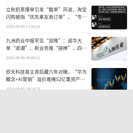
出，或在一定程度上影响了茶百道的净利润。
立秋奶茶爆单引发“截单”风波，淘宝
闪购被指“优先拿友商订单”、“专挑
此外，蜜雪冰城、古茗、沪上阿姨在今年
贵的拿”
2026-08-09 12:56:23
陆续提交IPO申请，但目前申请文件均已失效。
九洲药业中报罕见“双降”：诺华大
这背后，或同时反映了资本市场对新茶饮赛道
单“退潮”、新业务难“接棒”，四大
的态度。
难关待闯
2026-08-06 09:44:11
无糖茶饮异军突起
欣天科技易主背后藏六年对赌，“华为
概念+AI营销”溢价难掩52亿重资产考
奶茶卖不动，是市场变了，还是消费者变
验
2026-08-05 14:14:15
了，亦或是大家都变了？
航油成本倍增仍净赚62亿港元，进击的
可以肯定的是，茶饮市场永远存在，并伴
国泰靠“过境红利”加速扩张
随着城镇化进程加快和消费升级，成为含金量
2026-08-06 09:38:43
很高的新消费市场，茶饮行业在下沉市场仍拥