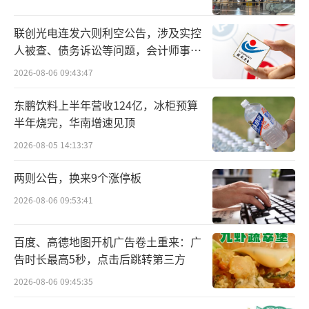
据财报数据显示，2024Q1，香飘飘净利润
联创光电连发六则利空公告，涉及实控
超2500万，扣非净利近2000万。因此，从半年
人被查、债务诉讼等问题，会计师事务
所曾出具“保留意见”
报的净利润-2950.11万来看，香飘飘二季度净
2026-08-06 09:43:47
利润亏损超过5400万，扣非净利亏损近6300
东鹏饮料上半年营收124亿，冰柜预算
万，等于一把亏完了一季度的全部盈利。
半年烧完，华南增速见顶
2026-08-05 14:13:37
从其财报呈现信息不难发现，上半年，香
飘飘的电商渠道销售额呈大幅下降趋势。数据
两则公告，换来9个涨停板
显示，上半年电商销售额9400万，同比2023上
2026-08-06 09:53:41
半年的1.26亿下降25.07%，这也是香飘飘下滑
最大的销售渠道。据了解，在香飘飘统计的全
百度、高德地图开机广告卷土重来：广
部销售区域中，电商区域也是同比下降最多
告时长最高5秒，点击后跳转第三方
的。因为在2023年年度，电商渠道曾贡献营收
2026-08-06 09:45:35
2.5亿元。