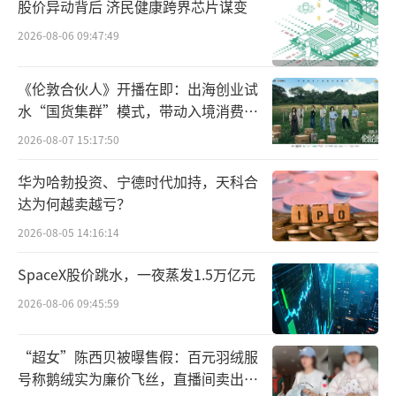
股价异动背后 济民健康跨界芯片谋变
业绩数据同样惨烈的还有奈雪的茶。2024
2026-08-06 09:47:49
上半年，奈雪营业收入同比下降1.9%至25.44
《伦敦合伙人》开播在即：出海创业试
亿元，经调整净利润由去年同期的7020万元变
水“国货集群”模式，带动入境消费反
为亏损4.37亿元。
向种草
2026-08-07 15:17:50
华为哈勃投资、宁德时代加持，天科合
达为何越卖越亏？
2026-08-05 14:16:14
SpaceX股价跳水，一夜蒸发1.5万亿元
2026-08-06 09:45:59
“超女”陈西贝被曝售假：百元羽绒服
号称鹅绒实为廉价飞丝，直播间卖出超
除了基本的营收与净利润，奈雪的茶所有