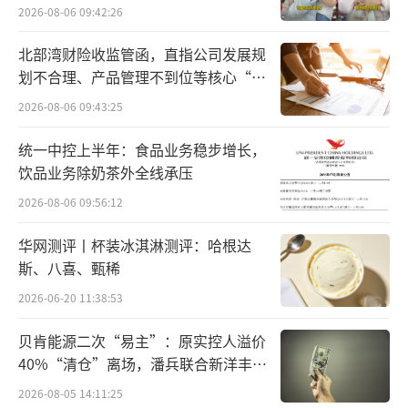
百万元
2026-08-06 09:42:26
关键经营指标几乎都出现了下降。其中，直营
门店经营利润同比下降65.1%至1.65亿元，直
北部湾财险收监管函，直指公司发展规
划不合理、产品管理不到位等核心“痛
营门店的门店经营利润率为7.8%，较去年同期
点”
下跌12.3个百分点；经营现金净额由去年同期
2026-08-06 09:43:25
的3.88亿元下跌73.3%至1.03亿元。
统一中控上半年：食品业务稳步增长，
饮品业务除奶茶外全线承压
茶百道同样是营收利润双双下滑，上半年
2026-08-06 09:56:12
营业收入23.96亿元，同比减少10%；归属于上
市公司股东的净利润为2.37亿元，同比下降59.
华网测评丨杯装冰淇淋测评：哈根达
斯、八喜、甄稀
7%。
2026-06-20 11:38:53
值得注意的是，茶百道赚的钱变少了，花
贝肯能源二次“易主”：原实控人溢价
的钱却变多了。财报显示，2024年上半年茶百
40%“清仓”离场，潘兵联合新洋丰、
道分销及销售费用为1.05亿元，较去年上半年
宏科百世拟入主
2026-08-05 14:11:25
的4383万元增加140.2%，加大营销方面的支