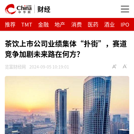
财经
推荐
TMT
金融
地产
消费
医药
酒业
IPO
茶饮上市公司业绩集体“扑街”，赛道
竞争加剧未来路在何方？
览富财经网
2024-09-05 10:19:01