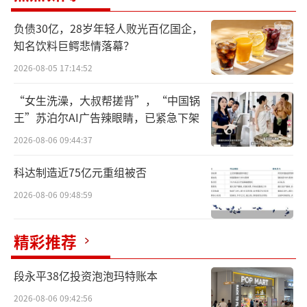
0%，销售费用大涨140%。
负债30亿，28岁年轻人败光百亿国企，
跨界合作、文化营销、流量代言，以及销
知名饮料巨鳄悲情落幕？
售渠道的多元化似乎都在为茶饮企业的业绩提
2026-08-05 17:14:52
供助力，结果却收效甚微。曾经被投资人看好
“女生洗澡，大叔帮搓背”，“中国锅
的茶饮行业怎么就不行了？
王”苏泊尔AI广告辣眼睛，已紧急下架
茶饮上市公司普遍亏损
2026-08-06 09:44:37
科达制造近75亿元重组被否
近几年，在茶饮行业上市公司中，实现业
2026-08-06 09:48:59
绩持续增长的几乎没有。
香飘飘上半年营收近11.8亿，同比增长0.7
精彩推荐
5%；净利润亏损近3000万，扣非净利亏损430
0万，同比2023年同期只是减亏，未能完成扭亏
段永平38亿投资泡泡玛特账本
为盈壮举。
2026-08-06 09:42:56