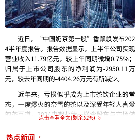
近日，“中国奶茶第一股”香飘飘发布202
4半年度报告。报告数据显示，上半年公司实现
营业收入11.79亿元，较上年同期微增0.75%；
归属于上市公司股东的净利润为-2950.11万
元，较去年同期的-4404.26万元有所减少。
近年来，亏损似乎成为上市茶饮企业的常
态，一度爆火的奈雪的茶以及深受年轻人喜爱
的茶百道，2024中期业绩一样令股东与市场皱
点击查看全文(剩余
91
%)
眉。2024年，奈雪的茶由盈转亏，期内亏损4.4
亿元；茶百道营收下滑10%、净利润暴跌近6
热点新闻