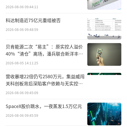
难关待闯
具的过程中，他的老东家中茵集团及其实控人
2026-08-06 09:44:11
高建荣家族相关人士一直隐现其后。
科达制造近75亿元重组被否
“炒壳大王”张金成
欲入主群兴玩具
2026-08-06 09:48:59
运作四年后，张金成终于有望入主群兴玩
贝肯能源二次“易主”：原实控人溢价
具。
40%“清仓”离场，潘兵联合新洋丰、
宏科百世拟入主
2026-08-05 14:11:25
10月14日晚间，群兴玩具披露了定增预
案，拟向张金成控制的西藏博鑫发行股票定增
营收暴增22倍仍亏2580万元，集益威闯
关科创板背后深陷客户依赖与无实控人
募资不低于4.19亿元（含本数）且不超过7.1亿
困局
2026-08-06 09:45:09
元（含本数），用于补充流动资金，发行价格
为3.99元/股。
SpaceX股价跳水，一夜蒸发1.5万亿元
2026-08-06 09:45:59
根据预案，本次发行数量不低于1.05亿股