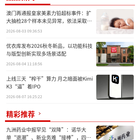
10月15日，群兴玩具涨停，报收6.06元/
澳门再通报皇家美素力铅超标事件：扩
股，最新市值38.95亿元。
大抽检28个样本未见异常，依法采取预
防性下架
2026-08-03 09:36:53
据悉，张金成十分擅长资本运作，曾因炒
优衣库发布2026秋冬新品，以功能科技
作ST宏盛（现宇通重工）获益超4亿元成名，且
与版型创新实现多场景适配
曾在“中茵系”公司任职多年。
2026-08-04 11:18:56
对于群兴玩具，张金成自2020年就开始布
上线三天“榨干”算力 月之暗面被Kimi
局，彼时群兴玩具濒临退市，张金成出借上亿
K3“逼”着IPO
元给公司的前实控人王叁寿代还占用资金，并
2026-08-07 16:25:22
带领公司“跨界”卖酒，成功保壳，此后他便
一直担任公司董事长。
精彩推荐
值得一提的是，深挖群兴玩具股东名单及
九洲药业中报罕见“双降”：诺华大
大客户后可以发现，在张金成“接棒”群兴玩
单“退潮”、新业务难“接棒”，四大