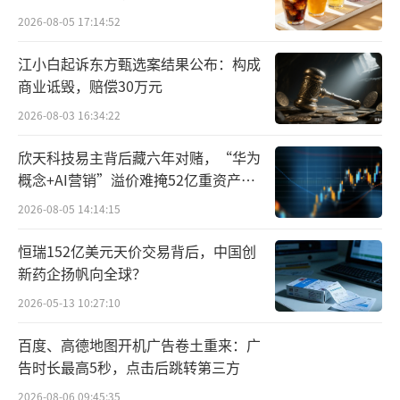
群兴玩具表示，张金成成为公司实控人后
2026-08-05 17:14:52
有利于改善控制权的稳定性，保障公司长期发
江小白起诉东方甄选案结果公布：构成
展战略的实现。
商业诋毁，赔偿30万元
2026-08-03 16:34:22
值得一提的是，张金成来头不小，是市场
上知名的“资本老炮”、“炒壳高手”。张金
欣天科技易主背后藏六年对赌，“华为
成曾任中茵股份（现闻泰科技）监事、监事
概念+AI营销”溢价难掩52亿重资产考
验
长，西藏中茵集团有限公司副总裁。后因炒作S
2026-08-05 14:14:15
T宏盛（现宇通重工）获益超4亿元而一战成
恒瑞152亿美元天价交易背后，中国创
名。
新药企扬帆向全球？
2026-05-13 10:27:10
张金成敏锐的“炒壳”嗅觉也反映在了群
兴玩具身上。
百度、高德地图开机广告卷土重来：广
告时长最高5秒，点击后跳转第三方
2018年11月，“大数据狂人”王叁寿以7
2026-08-06 09:45:35