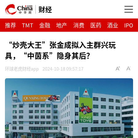
财经
推荐
TMT
金融
地产
消费
医药
酒业
IPO
“炒壳大王”张金成拟入主群兴玩
具，“中茵系”隐身其后？
环球老虎财经app
2024-10-18 09:57:17