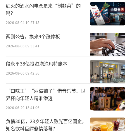
（含本数）且不超过1.78亿股（含本数），未
红火的酒水闪电仓是来“割韭菜”的
超过发行前公司总股本的30%。发行前，公司
吗？
无控股股东，无实控人。发行完成后，公司控
2026-08-04 10:27:15
股股东将变更为西藏博鑫，实控人将变更为张
两则公告，换来9个涨停板
金成。
2026-08-06 09:53:41
公告显示，本次发行前，西藏博鑫未持有
公司股份，张金成直接持有公司1709.4万股股
段永平38亿投资泡泡玛特账本
票，占总股本的2.66%，截至10月10日，张金
2026-08-06 09:42:56
成还通过北京九连环间接享有公司15840股股份
权益，占公司发行前总股本的0.0025%。
“口味王”“湘潭铺子”借音乐节、世
界杯向年轻人精准渗透
进一步来看，发行完成后，张金成直接和
2026-06-29 15:41:06
间接控制群兴玩具表决权的比例将在16.33%到
负债30亿，28岁年轻人败光百亿国企，
23.77%之间。
知名饮料巨鳄悲情落幕？