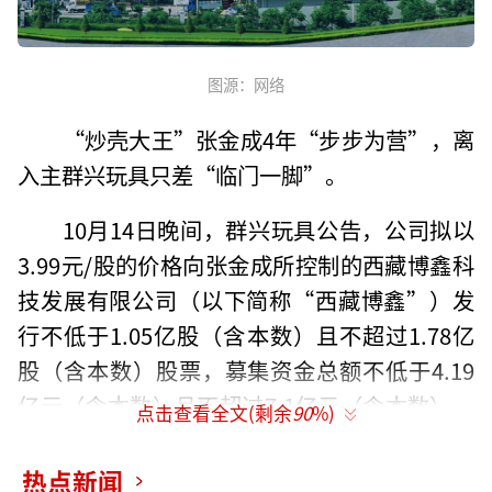
图源：网络
“炒壳大王”张金成4年“步步为营”，离
入主群兴玩具只差“临门一脚”。
10月14日晚间，群兴玩具公告，公司拟以
3.99元/股的价格向张金成所控制的西藏博鑫科
技发展有限公司（以下简称“西藏博鑫”）发
行不低于1.05亿股（含本数）且不超过1.78亿
股（含本数）股票，募集资金总额不低于4.19
亿元（含本数）且不超过7.1亿元（含本数）。
点击查看全文(剩余
90
%)
本次发行完成后，公司的控股股东将变更为西
藏博鑫，实际控制人将变更为张金成。
热点新闻