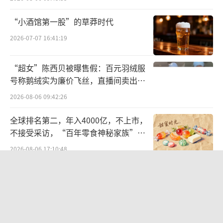
亿元资金，通过受让股权及表决权的方式入主
群兴玩具。不过，王叁寿的到来并未给群兴玩
“小酒馆第一股”的草莽时代
具带来想象中的“新生”，反而让公司的处境
2026-07-07 16:41:19
雪上加霜。
“超女”陈西贝被曝售假：百元羽绒服
2020年王叁寿资金链断裂债务暴雷，群兴
号称鹅绒实为廉价飞丝，直播间卖出超
百万元
玩具“自曝”在2019年3月至2020年4月间，共
2026-08-06 09:42:26
计3.27亿元资金被装至王叁寿关联方的账户，
全球排名第二，年入4000亿，不上市，
占公司2019年末净资产的45.42%。不久后，王
不接受采访，“百年零食神秘家族”浮
叁寿被查，股份被全数司法冻结，群兴玩具也
出水面？
2026-08-06 17:10:48
因此戴帽。
航油成本倍增仍净赚62亿港元，进击的
这时“白衣骑士”张金成出现了。2020年
国泰靠“过境红利”加速扩张
底，群兴玩具聘任张金成为公司董事长、总经
2026-08-06 09:38:43
理，随后张金成带领公司跨界卖酒，2021年4