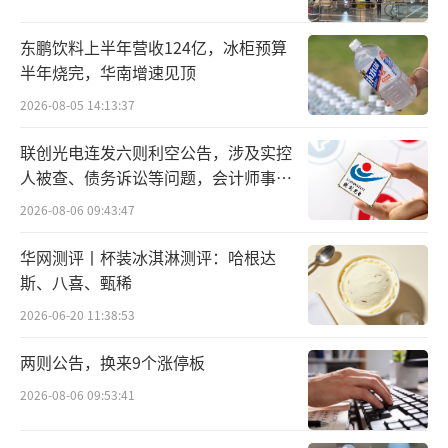
在红星家具城，头脑灵活的车建兴，不只
东鹏饮料上半年营收124亿，冰柜预算
出售自己的品牌，还代理多家知名家具品牌，
半年烧完，华南增速见顶
生意日渐红火。南京中央路，是车建兴走出苏
2026-08-05 14:13:37
州的第一站。借助营销，车建兴在南京一炮打
响。2002年，他公开表示，“红星美凯龙家具
联创光电连发六则利空公告，涉及实控
人被查、债务诉讼等问题，会计师事务
厂”要在全国开到200家。
所曾出具“保留意见”
2026-08-06 09:43:47
2016年，这一愿望就提前实现了，这一
华网测评丨杯装冰淇淋测评：哈根达
年，车建兴50岁。红星美凯龙一跃成为全球数
斯、八喜、甄稀
量最多、规模最大的大型商业MALL运营商，成
2026-06-20 11:38:53
了世界MALL之王。当时，王健林的万达广场是
190座，凯德置地的凯德广场102座。
两则公告，换来9个涨停板
2026-08-06 09:53:41
2015年6月，红星美凯龙港股IPO，募资7
0.06亿港元。2018年1月17日，红星美凯龙在A