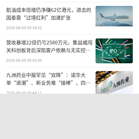
膀。然而，急速扩张的车建兴很快感受到了危
航油成本倍增仍净赚62亿港元，进击的
机，并不得不断了左臂求生。
国泰靠“过境红利”加速扩张
2026-08-06 09:38:43
营收暴增22倍仍亏2580万元，集益威闯
关科创板背后深陷客户依赖与无实控人
困局
2026-08-06 09:45:09
九洲药业中报罕见“双降”：诺华大
单“退潮”、新业务难“接棒”，四大
难关待闯
2026-08-06 09:44:11
欣天科技易主背后藏六年对赌，“华为
2021年7月，港股公司远洋集团发布公告，
概念+AI营销”溢价难掩52亿重资产考
拟出资40亿元收购红星地产70%股权。在此之
验
2026-08-05 14:14:15
前，远洋资本已斥资10.30亿元入股红星企发，