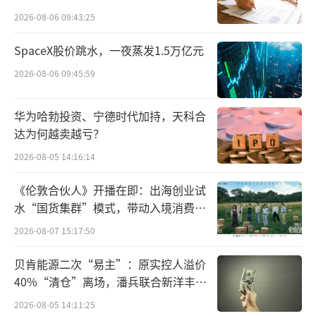
车建兴的商业模式为，红星美凯龙负责家
点”
2026-08-06 09:43:25
居商场运营，红星企发负责商业地产及住宅项
目开发。借助红星美凯龙家具城品牌及影响力
SpaceX股价跳水，一夜蒸发1.5万亿元
及全国市场开拓，红星企发参与建成以百货商
2026-08-06 09:45:59
场为主的城市综合体、商业业态为依托的住宅
项目。
华为哈勃投资、宁德时代加持，天科合
达为何越卖越亏？
家具城、商业体、住宅地产等，车建兴打
2026-08-05 14:16:14
造了一个并不复杂的商业链，构建了地产+家居
《伦敦合伙人》开播在即：出海创业试
卖场的红星商业帝国。
水“国货集群”模式，带动入境消费反
向种草
截至2020年底，红星美凯龙经营了92家自
2026-08-07 15:17:50
营商场，273家委管商场，476家家居建材店/产
贝肯能源二次“易主”：原实控人溢价
业街。而红星控股总资产达到2678.62亿元。
40%“清仓”离场，潘兵联合新洋丰、
宏科百世拟入主
2026-08-05 14:11:25
地产、家居卖场成了车建兴产业的左臂右