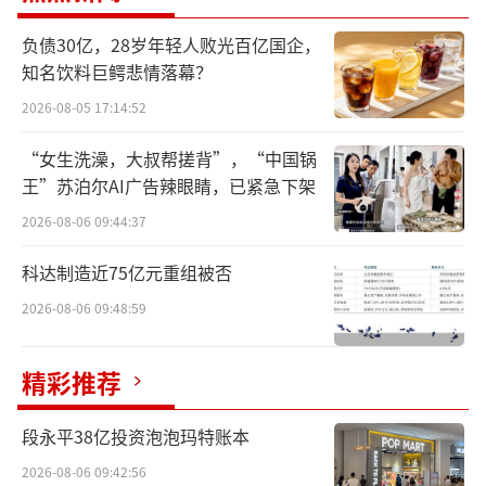
全资持股的红星美凯龙控股集团有限公司（简
负债30亿，28岁年轻人败光百亿国企，
称“红星控股”）财务危机爆发，已经严重资
知名饮料巨鳄悲情落幕？
不抵债。
2026-08-05 17:14:52
红星控股正在进行司法重整。曾经的中国
“女生洗澡，大叔帮搓背”，“中国锅
王”苏泊尔AI广告辣眼睛，已紧急下架
家居零售第一人，车建兴能顺利上岸吗？
2026-08-06 09:44:37
先断了左臂“求生”
科达制造近75亿元重组被否
在中国家居界，车建兴创造了传奇。
2026-08-06 09:48:59
车建兴1966年出生于江苏常州，16岁开始
精彩推荐
做木工，他的木工生涯小有成就，但他不满足
只做木工，逐渐开始做家具、接订单，在常州
段永平38亿投资泡泡玛特账本
设立“红星家具城”，施行前店后厂模式。
2026-08-06 09:42:56