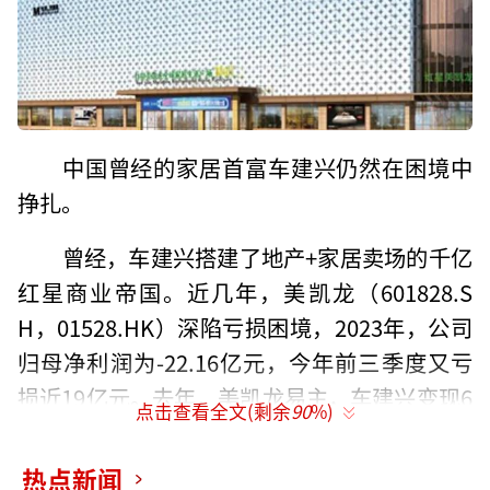
中国曾经的家居首富车建兴仍然在困境中
挣扎。
曾经，车建兴搭建了地产+家居卖场的千亿
红星商业帝国。近几年，美凯龙（601828.S
H，01528.HK）深陷亏损困境，2023年，公司
归母净利润为-22.16亿元，今年前三季度又亏
损近19亿元。去年，美凯龙易主，车建兴变现6
点击查看全文(剩余
90
%)
2.86亿元，退居第二大股东。
热点新闻
车建兴的困局在于，车建兴、车建芳兄妹