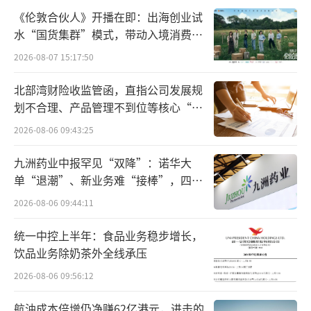
回收风险合计4540.62万元。
《伦敦合伙人》开播在即：出海创业试
水“国货集群”模式，带动入境消费反
绝味食品表示，一方面，将组织或派驻投
向种草
2026-08-07 15:17:50
后管理团队帮助被投企业改善运营效率，另一
方面，针对非卤味相关项目积极寻找退出途
北部湾财险收监管函，直指公司发展规
径，减少投资损失。
划不合理、产品管理不到位等核心“痛
点”
2026-08-06 09:43:25
九洲药业中报罕见“双降”：诺华大
单“退潮”、新业务难“接棒”，四大
难关待闯
2026-08-06 09:44:11
统一中控上半年：食品业务稳步增长，
饮品业务除奶茶外全线承压
2026-08-06 09:56:12
航油成本倍增仍净赚62亿港元，进击的