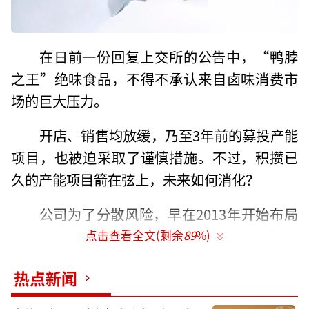
在日前一份回复上交所的公告中，“鸭脖
之王”绝味食品，不得不承认来自卤味消费市
场的巨大压力。
开店、销售均放缓，乃至3年前的募投产能
项目，也被迫采取了谨慎措施。不过，积攒已
久的产能项目箭在弦上，未来如何消化？
公司为了分散风险，早在2013年开始布局
投资业务，聚焦于卤味及食品行业上下游企
点击查看全文(剩余
89
%)
业，从投资和府捞面、千味央厨，到通过番茄
热点新闻
叁号等多家私募基金间接进入相关企业，已初
步勾勒出一个美食商业版图。并意图通过投