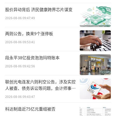
愿望是美好的，现实终究残酷无情。
股价异动背后 济民健康跨界芯片谋变
10月22日，公司在回复上交所监管函中披
2026-08-06 09:47:49
露，2017年至今，公司投资活动现金流量净额
持续为负，投资活动未产生资金净流入。
两则公告，换来9个涨停板
2026-08-06 09:53:41
2022年至2024年上半年，公司投资支付的
现金分别为8.80亿元、24.22亿元和10.63亿
段永平38亿投资泡泡玛特账本
元，投资收益分别为-9421.85万元、-1.16亿元
2026-08-06 09:42:56
和-325.20万元，投资亏损的局面，一时难以遏
制。
联创光电连发六则利空公告，涉及实控
人被查、债务诉讼等问题，会计师事务
今年上半年，公司股权投资支出3000万
所曾出具“保留意见”
2026-08-06 09:43:47
元，主要投向江苏满贯（持股比例47.88%）、
长沙拿云（持股比例33.09%）两家企业，其分
科达制造近75亿元重组被否