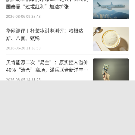
国泰靠“过境红利”加速扩张
募投项目进度放缓
2026-08-06 09:38:43
2021年，绝味食品决定采取定增方式进一
华网测评丨杯装冰淇淋测评：哈根达
步提高产能储备，为公司长远发展奠定基础。
斯、八喜、甄稀
当年8月，公司募资近24亿元，用于实施6大产
2026-06-20 11:38:53
能项目，合计增加卤制肉制品及副产品加工年
产能16万吨。
贝肯能源二次“易主”：原实控人溢价
40%“清仓”离场，潘兵联合新洋丰、
时隔3年，可选消费品受外部环境影响，消
宏科百世拟入主
2026-08-05 14:11:25
费者需求转移，使得卤味行业面临较大的生存
营收暴增22倍仍亏2580万元，集益威闯
压力，公司的募投项目并未如期建成投产。其
关科创板背后深陷客户依赖与无实控人
中，就包括日前被上交所点名的广东阿华、广
困局
2026-08-06 09:45:09
西阿秀。
江小白起诉东方甄选案结果公布：构成
上述两家企业系公司全资子公司，募投卤
商业诋毁，赔偿30万元