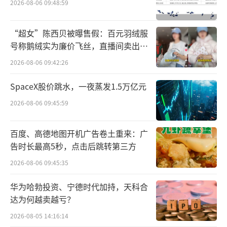
别实现营业收入2971.00万元和1.67亿元，归母
2026-08-06 09:48:59
净利润分别为-839.17万元和-1171.63万元，确
“超女”陈西贝被曝售假：百元羽绒服
认公司投资收益分别为-401.83万元和-387.63
号称鹅绒实为廉价飞丝，直播间卖出超
万元。
百万元
2026-08-06 09:42:26
2023年，公司股权投资支出约2.62亿元，
SpaceX股价跳水，一夜蒸发1.5万亿元
投向绝了二期基金、金箍棒私募基金、新津肆
2026-08-06 09:45:59
壹伍基金、赣肴食品和江苏满贯等5家企业。当
年，除了赣肴食品（持股比例20%）确认投资
百度、高德地图开机广告卷土重来：广
收益71.10万元之外，其余全部亏损，公司确认
告时长最高5秒，点击后跳转第三方
亏损合计约1.06亿元。
2026-08-06 09:45:35
截至今年6月，公司对外投资标的账面价值
华为哈勃投资、宁德时代加持，天科合
合计约26.46亿元，存在投资收回风险的投资项
达为何越卖越亏？
目有6家，账面价值合计约1.07亿元，存在投资
2026-08-05 14:16:14