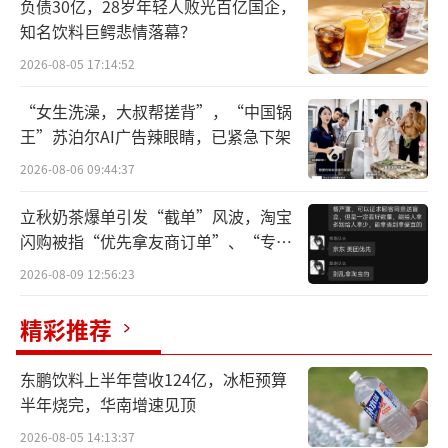
负债30亿，28岁年轻人败光百亿国企，
资，再造一个绝味。
知名饮料巨鳄悲情落幕？
2026-08-05 17:14:52
但是，这一番操作，并未给公司带来丰厚
回报。2022年至2024年，先后投入资金近44亿
“女生洗澡，大叔帮搓背”，“中国锅
元，投资亏损合计超过2亿元。
王”苏泊尔AI广告辣眼睛，已紧急下架
2026-08-06 09:44:37
投资连续亏损
立秋奶茶爆单引发“截单”风波，淘宝
绝味食品（603517.SH）稳坐卤货界头把
闪购被指“优先拿友商订单”、“专挑
交椅后，持续对外股权投资，即便是在投资连
贵的拿”
2026-08-09 12:56:23
年亏损的情况下，仍没有止步。
精彩推荐
公司借助股权投资，圈定相关行业标的，
间接推进业务扩张，通过打造“美食生态
东鹏饮料上半年营收124亿，冰柜预算
半年烧完，华南增速见顶
圈”，试图实现再造一个绝味的宏大计划。
2026-08-05 14:13:37