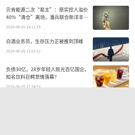
截至目前，华润饮料旗下除了怡宝之外，
贝肯能源二次“易主”：原实控人溢价
已先后培育了本优、怡宝露、至本清润、佐味
40%“清仓”离场，潘兵联合新洋丰、
宏科百世拟入主
茶事、葡萄假日、蜜水系列、魔力、愿事之
2026-08-05 14:11:25
茗、FEEL、午后奶茶、火咖及海盐荔枝等多个
白酒业务员，生存压力正被推到顶峰
系列品牌产品。
2026-08-05 11:53:12
负债30亿，28岁年轻人败光百亿国企，
知名饮料巨鳄悲情落幕？
2026-08-05 17:14:52
华网测评丨豆沙粽测评：五芳斋、三
全、诸老大
2026-06-08 10:19:22
澳优乳业与无锡特食院达成战略合作，