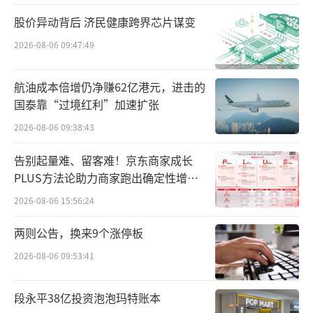
亿元，建设华润怡宝浙江温州生产基地项目，
股价异动背后 济民健康跨界芯片谋变
拟设饮用水生产线3条、PET饮用水瓶坯生产线
2026-08-06 09:47:49
1条，共计4条生产线。
随着项目正式启动，也标志着华润饮料在
航油成本倍增仍净赚62亿港元，进击的
国泰靠“过境红利”加速扩张
浙江的产业布局落地。而在此之前，华润饮料
2026-08-06 09:38:43
已在江苏宜兴、福建武夷山设立了基地。
告别起量难、留客难！京东商家成长
2022年8月，华润饮料宜兴生产基地启动建
PLUS方法论助力商家跑出确定性增长
设，公开资料显示，该基地从签约框架协议到
路径
2026-08-06 15:56:24
正式启动，仅耗时一年。宜兴基地由华润怡宝
与无锡市交通产业集团共同出资建设，一期计
两则公告，换来9个涨停板
划总投资约20亿元，将新增8条全进口高速生产
2026-08-06 09:53:41
线。项目全部投产后每年将新增包装水产能近
段永平38亿投资泡泡玛特账本
1.6亿箱、饮料产能2000万箱，持续稳定向长三