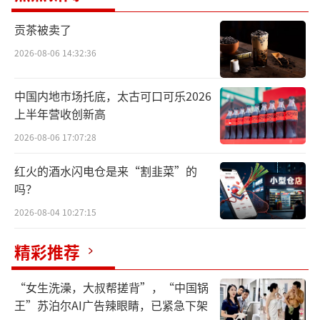
然不甘于屈居亚军，开始将市场重心“砸
向”农夫山泉和娃哈哈的腹地。
贡茶被卖了
2026-08-06 14:32:36
重金布局农夫、娃哈哈腹地
12月18日，华润饮料温州生产基地项目启
中国内地市场托底，太古可口可乐2026
上半年营收创新高
动仪式在浙江省温州市文成县巨屿镇举行。值
得一提的是，该生产基地是华润饮料在浙江的
2026-08-06 17:07:28
首家生产基地，而农夫山泉、娃哈哈的大本营
红火的酒水闪电仓是来“割韭菜”的
就位于浙江。
吗？
2026-08-04 10:27:15
公开资料显示，华润饮料温州生产基地是
华润饮料“十四五”期间规划新建的第五个工
精彩推荐
厂。该项目计划新增2条9万高速水线和1条1.2
“女生洗澡，大叔帮搓背”，“中国锅
万大包装水线，主要生产、销售瓶装纯净水，
王”苏泊尔AI广告辣眼睛，已紧急下架
预计2025年底竣工，全部投产后新增产能超70