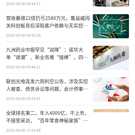
2026-08-06 09:44:37
00万箱/年，年产值5亿元至7亿元，将有效覆盖
浙江地区销售需求。
营收暴增22倍仍亏2580万元，集益威闯
关科创板背后深陷客户依赖与无实控人
其实，华润饮料布局浙江早有“预谋”。
困局
2026-08-06 09:45:09
华润饮料在其招股说明书中就披露，未来
九洲药业中报罕见“双降”：诺华大
三至五年内，公司计划使用约14.18亿港元，用
单“退潮”、新业务难“接棒”，四大
难关待闯
于战略性扩张和优化产能，以提高整体供应链
2026-08-06 09:44:11
效率。此次启动的温州生产基地，就是华润饮
联创光电连发六则利空公告，涉及实控
料IPO的募投项目之一。除此之外，按照规划，
人被查、债务诉讼等问题，会计师事务
华润饮料在2025年和2026年，还将有湖北、重
所曾出具“保留意见”
2026-08-06 09:43:47
庆、上海3家工厂完成新建和扩建。
全球排名第二，年入4000亿，不上市，
8月16日，浙江省温州市生态环境局文成分
不接受采访，“百年零食神秘家族”浮
出水面？
局发布的一份环评文件显示，华润饮料拟投资5
2026-08-06 17:10:48