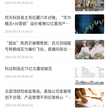
角及周边地区提供安全优质的饮用水及饮料产
2026-08-06 09:42:56
品，成为华润怡宝“十四五”发展的重要引
欣天科技易主背后藏六年对赌，“华为
擎。据了解，该基地目前已经陆续投产。
概念+AI营销”溢价难掩52亿重资产考
验
而华润怡宝武夷山水产业基地则位于南平
2026-08-05 14:14:15
市武夷新区水产业园（食品产业园），总投资
“超女”陈西贝被曝售假：百元羽绒服
约5亿元，规划建设饮用水生产线2条、PET饮
号称鹅绒实为廉价飞丝，直播间卖出超
用水瓶坯生产线1条，投产后饮用水年产量可达
百万元
2026-08-06 09:42:26
70万吨。
科达制造近75亿元重组被否
随着宜兴、温州和武夷山三大基地的陆续
2026-08-06 09:48:59
投产，共同为华润饮料构建了华东市场的桥头
堡。
北部湾财险收监管函，直指公司发展规
划不合理、产品管理不到位等核心“痛
瓶装水酣战持续，加码华东市场势在必行
点”
2026-08-06 09:43:25