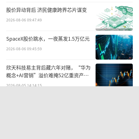
股价异动背后 济民健康跨界芯片谋变
同是奢侈品为啥差距这么大？
2026-08-06 09:47:49
近年来，全球奢侈品市场呈现显著分化趋
势：以GUCCI为代表的传统奢侈品牌面临增长
SpaceX股价跳水，一夜蒸发1.5万亿元
乏力，而爱马仕则逆势保持强劲增长，我们该
2026-08-06 09:45:59
怎么看这件事？
欣天科技易主背后藏六年对赌，“华为
首先，奢侈品鄙视链让爱马仕占尽优势。
概念+AI营销”溢价难掩52亿重资产考
在中国，奢侈品鄙视链的存在几乎是大家公认
验
2026-08-05 14:14:15
的事实，而爱马仕在这条鄙视链中占据着绝对
华网测评丨饼干测评：奥利奥、趣多
的王者地位，其他奢侈品品牌与之相比都难以
多、美禄
望其项背。这种现象的本质其实就是奢侈品的
2026-05-11 14:02:13
品牌溢价，而爱马仕无疑具有更强的品牌价格
议价能力。
百度、高德地图开机广告卷土重来：广