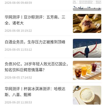
出于对品牌调性的极端需求。经济形势越
2026-08-06 09:48:59
低迷，顶级奢侈品就越需要维持其独特性，抓
华网测评丨豆沙粽测评：五芳斋、三
住富人的心。类似爱马仕铂金包这样均价高达
全、诸老大
十五万人民币左右的手袋，只有那些对不确定
2026-06-08 10:19:22
的经济形势有较强免疫力的消费者才买得起。
白酒业务员，生存压力正被推到顶峰
2026-08-05 11:53:12
负债30亿，28岁年轻人败光百亿国企，
知名饮料巨鳄悲情落幕？
2026-08-05 17:14:52
华网测评丨杯装冰淇淋测评：哈根达
斯、八喜、甄稀
2026-06-20 11:38:53