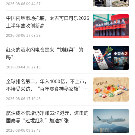
2026-08-06 09:44:37
迷，全年营收同比下降23%至77亿欧元，成为
拖累集团整体业绩的主要因素。古驰作为开云
中国内地市场托底，太古可口可乐2026
集团的主力品牌，其销售额占集团总营收的近
上半年营收创新高
一半。然而，2024年古驰的业绩持续下滑，第
2026-08-06 17:07:28
四季度销售额同比下降24%至19.2亿欧元，全
红火的酒水闪电仓是来“割韭菜”的
年各季度营收均呈现两位数跌幅。
吗？
2026-08-04 10:27:15
全球排名第二，年入4000亿，不上市，
不接受采访，“百年零食神秘家族”浮
出水面？
2026-08-06 17:10:48
航油成本倍增仍净赚62亿港元，进击的
国泰靠“过境红利”加速扩张
2026-08-06 09:38:43