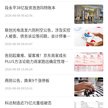
段永平38亿投资泡泡玛特账本
2026-08-06 09:42:56
与之形成鲜明对比的却是爱马仕，据华尔
街见闻的报道，法国奢侈品集团爱马仕（Herm
联创光电连发六则利空公告，涉及实控
ès）公布的业绩显示，上季营收增长18%，达
人被查、债务诉讼等问题，会计师事务
到33.6亿欧元，超出市场预期。在全球所有市
所曾出具“保留意见”
2026-08-06 09:43:47
场，其手袋与成衣的需求都相当旺盛。
告别起量难、留客难！京东商家成长
2023年，爱马仕已经将旗下产品价格上调
PLUS方法论助力商家跑出确定性增长
路径
7%，2024年将继续提价9%。爱马仕高管表
2026-08-06 15:56:24
示，涨价大多在年初实施，反映了包括劳动力
两则公告，换来9个涨停板
和原材料在内的投入成本以及汇率的波动。同
2026-08-06 09:53:41
时，爱马仕还宣布，今年计划将皮革制品的产
量提高6%至7%。
科达制造近75亿元重组被否