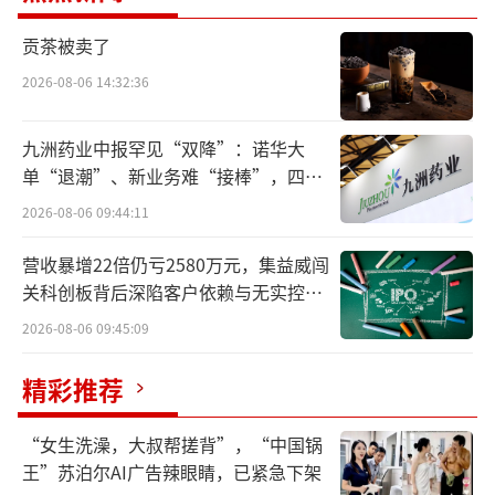
汇恒隆广场、iapm、ITC以及虹桥机场。
贡茶被卖了
门店收缩动作，也是品牌业绩低迷的一种
2026-08-06 14:32:36
体现。2月11日，开云集团发布2024年全年财
九洲药业中报罕见“双降”：诺华大
报，数据显示集团全年营收为171.94亿欧元，
单“退潮”、新业务难“接棒”，四大
同比下降12%；归属于集团的净利润为11.33亿
难关待闯
2026-08-06 09:44:11
欧元，同比大幅下滑62%。
营收暴增22倍仍亏2580万元，集益威闯
作为全球头部的奢侈品集团，开云集团拥
关科创板背后深陷客户依赖与无实控人
有古驰（Gucci）、圣罗兰（Saint Lauren
困局
2026-08-06 09:45:09
t）、葆蝶家（Bottega Veneta）、巴黎世家
精彩推荐
（Balenciaga）、宝诗龙（Boucheron）等一
系列知名时装、皮具和珠宝品牌。
“女生洗澡，大叔帮搓背”，“中国锅
王”苏泊尔AI广告辣眼睛，已紧急下架
其中，核心品牌古驰的业绩表现尤为低