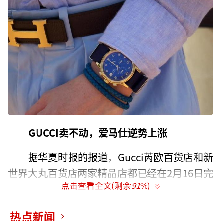
GUCCI卖不动，爱马仕逆势上涨
据华夏时报的报道，Gucci芮欧百货店和新
世界大丸百货店两家精品店都已经在2月16日完
点击查看全文(剩余
91
%)
成最后一天营业后闭店。目前Gucci在上海市区
的门店数量已经减少到7家，分别位于上海恒隆
热点新闻
广场、上海ifc国金中心商场、前滩太古里、港