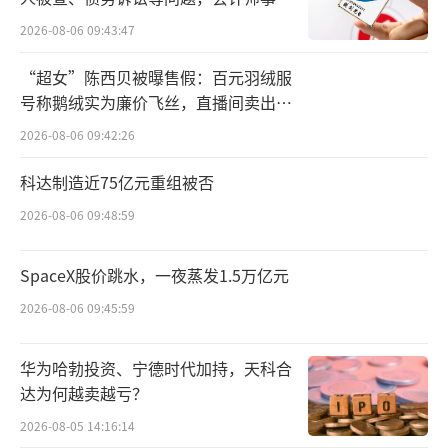
所曾出具“保留意见”
并作为持续“开源”的重点。截至去年9月底，
2026-08-06 09:43:47
宁德时代锂电池产量超700GWh，在建产能约2
“超女”陈西贝被曝售假：百元羽绒服
40GWh。除中国外，宁德时代在海外布局的生
号称鹅绒实为廉价飞丝，直播间卖出超
产基地包括德国图林根工厂、匈牙利德布勒森
百万元
2026-08-06 09:42:26
工厂以及印度尼西亚动力电池产业链项目等。
科达制造近75亿元重组被否
同时，宁德时代在海外市场的收入也持续
2026-08-06 09:48:59
增长。据统计，2022年，宁德时代海外销售收
入占比为23.4%，去年则升至30.48%。在中国
SpaceX股价跳水，一夜蒸发1.5万亿元
汽车流通协会专家委员会成员钟师看来，海外
2026-08-06 09:45:59
市场拥有较大的增长潜力，在当地建厂能更好
地拓展当地市场。虽然宁德时代拥有充足的现
华为哈勃投资、宁德时代加持，天科合
达为何越卖越亏？
金流，但在海外投建工厂仍需投入大量资金。
据国信证券相关分析师预测，到2027年，全球
2026-08-05 14:16:14