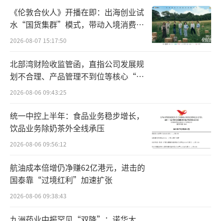
动力电池需求有望达到1476GWh，储能电池需
《伦敦合伙人》开播在即：出海创业试
求有望达到381GWh。宁德时代招股书显示，
水“国货集群”模式，带动入境消费反
向种草
募集资金的用途，首先便为推进匈牙利项目第
2026-08-07 15:17:50
一期及第二期建设。目前，欧盟等海外市场对
北部湾财险收监管函，直指公司发展规
动力电池和储能电池的需求不断增长。宁德时
划不合理、产品管理不到位等核心“痛
代相关人士透露，今年前2个月，宁德时代动力
点”
2026-08-06 09:43:25
电池使用量全球市占率为38%，其中在欧洲市
统一中控上半年：食品业务稳步增长，
占率为43%。
饮品业务除奶茶外全线承压
拓国内换电市场
2026-08-06 09:56:12
谋求海外市场扩张的同时，作为动力电池
航油成本倍增仍净赚62亿港元，进击的
国泰靠“过境红利”加速扩张
头部玩家的宁德时代，在国内市场则瞄准换电
2026-08-06 09:38:43
市场提速布局。
九洲药业中报罕见“双降”：诺华大