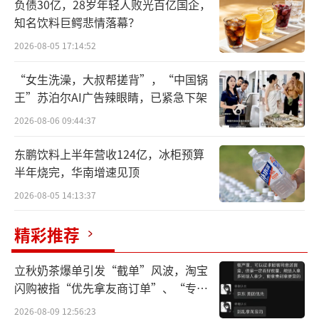
局，其也有望成为港股近年来规模最大的项目
负债30亿，28岁年轻人败光百亿国企，
知名饮料巨鳄悲情落幕？
之一。对于此次赴港二次上市，宁德时代相关
2026-08-05 17:14:52
人士表示，中国香港联交所上市委员会于今年4
月10日举行上市聆讯，审议宁德时代H股发行
“女生洗澡，大叔帮搓背”，“中国锅
并上市的申请，公司联席保荐人已于今年4月11
王”苏泊尔AI广告辣眼睛，已紧急下架
日收到联交所发出的信函，其中指出中国香港
2026-08-06 09:44:37
联交所上市委员会已审阅宁德时代的上市申
东鹏饮料上半年营收124亿，冰柜预算
请。从2月11日递交上市申请到4月10日聆讯，
半年烧完，华南增速见顶
公司H股顺利推进。
2026-08-05 14:13:37
此次赴港上市，宁德时代一直全力冲刺。
精彩推荐
去年底，宁德时代发布公告称，拟发行境外上
市外资股（H股）股票，并申请在香港联合交易
立秋奶茶爆单引发“截单”风波，淘宝
闪购被指“优先拿友商订单”、“专挑
所有限公司主板挂牌上市。官宣不到2个月，宁
贵的拿”
德时代正式向中国香港联交所递交发行境外上
2026-08-09 12:56:23