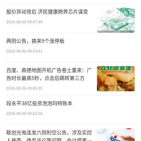
市外资股（H股）并在中国香港联交所主板挂牌
股价异动背后 济民健康跨界芯片谋变
上市的申请。而项目从备案受理到获得备案通
2026-08-06 09:47:49
知书仅用时25天。
两则公告，换来9个涨停板
财报显示，今年一季度，宁德时代营收847
2026-08-06 09:53:41
亿元，净利润为139.6亿元，经营性现金流达32
8.7亿元。从账面数据看，宁德时代并不差钱。
百度、高德地图开机广告卷土重来：广
本次宁德时代谋求赴港二次上市，意在海外市
告时长最高5秒，点击后跳转第三方
场。宁德时代相关人士表示，宁德时代赴港上
2026-08-06 09:45:35
市募集的资金，将重点用于海外产能扩张、国
段永平38亿投资泡泡玛特账本
际业务拓展及境外营运资金补充，为公司长期
国际化战略提供资金支持，助力国际化战略布
2026-08-06 09:42:56
局提速。
联创光电连发六则利空公告，涉及实控
近年来，宁德时代一直积极布局海外市场
人被查、债务诉讼等问题，会计师事务