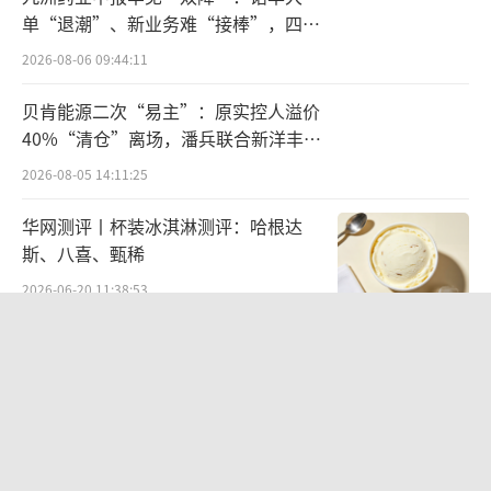
2022年，宁德时代全资子公司——时代电
单“退潮”、新业务难“接棒”，四大
服推出换电服务品牌“EVOGO”及组合换电整
难关待闯
2026-08-06 09:44:11
体解决方案，宁德时代正式杀入换电市场。随
后，时代电服宣布与多家车企达成合作。在征
贝肯能源二次“易主”：原实控人溢价
40%“清仓”离场，潘兵联合新洋丰、
战换电“江湖”两年后，宁德时代开始联手换
宏科百世拟入主
2026-08-05 14:11:25
电市场巨头拓展市场。今年3月，宁德时代宣布
与蔚来签署战略合作协议。根据协议，双方将
华网测评丨杯装冰淇淋测评：哈根达
通过构建覆盖全系乘用车的换电网络、统一行
斯、八喜、甄稀
业技术标准、深化资本与业务合作，提供更高
2026-06-20 11:38:53
效的能源解决方案。
欣天科技易主背后藏六年对赌，“华为
概念+AI营销”溢价难掩52亿重资产考
“双方将共同打造全球规模最大、技术最
验
2026-08-05 14:14:15
领先的乘用车换电服务网络。”宁德时代相关
人士表示，蔚来旗下“firefly萤火虫”品牌后续
营收暴增22倍仍亏2580万元，集益威闯
开发的新车型，将适时导入宁德时代巧克力换
关科创板背后深陷客户依赖与无实控人