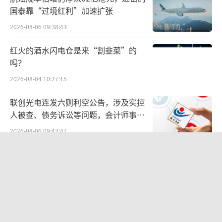
华东某公募基金人士表示，宏观经济环境
国泰靠“过境红利”加速扩张
变化，市场流动性较为宽松，货币市场利率随
2026-08-06 09:38:43
之下降，货币基金主要投资于货币市场工具，
红火的酒水闪电仓是来“割韭菜”的
如短期国债、银行定期存款、大额存单等，这
吗？
些基础资产的收益率下降，导致货币基金的收
2026-08-04 10:27:15
益也跟着下降。
联创光电连发六则利空公告，涉及实控
此外，去年11月底市场利率定价自律机制
人被查、债务诉讼等问题，会计师事务
所曾出具“保留意见”
发布《关于优化非银同业存款利率自律管理的
2026-08-06 09:43:47
自律倡议》和《关于在存款服务协议中引
百度、高德地图开机广告卷土重来：广
入“利率调整兜底条款”的自律倡议》，非银
告时长最高5秒，点击后跳转第三方
同业活期存款利率被纳入自律管理，以及“利
2026-08-06 09:45:35
率调整兜底条款”的引入，进一步降低货币基
华网测评丨杯装冰淇淋测评：哈根达
金的收益率。
斯、八喜、甄稀