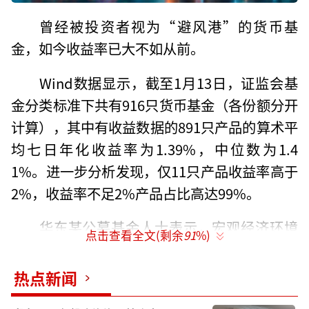
曾经被投资者视为“避风港”的货币基
金，如今收益率已大不如从前。
Wind数据显示，截至1月13日，证监会基
金分类标准下共有916只货币基金（各份额分开
计算），其中有收益数据的891只产品的算术平
均七日年化收益率为1.39%，中位数为1.4
1%。进一步分析发现，仅11只产品收益率高于
2%，收益率不足2%产品占比高达99%。
华东某公募基金人士表示，宏观经济环境
点击查看全文(剩余
91
%)
变化，市场流动性较为宽松，货币市场利率随
之下降，货币基金主要投资于货币市场工具，
热点新闻
如短期国债、银行定期存款、大额存单等，这