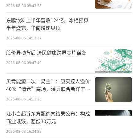
点”
稳健型投资者心态的真实写照。这背后，隐藏
2026-08-06 09:43:25
的是货币基金收益率陷入“下行通道”的困
东鹏饮料上半年营收124亿，冰柜预算
境。
半年烧完，华南增速见顶
2026-08-05 14:13:37
Wind数据显示，截至1月13日，证监会基
金分类标准下共有916只货币基金（各份额分开
股价异动背后 济民健康跨界芯片谋变
计算），其中有收益数据的891只产品的算术平
2026-08-06 09:47:49
均七日年化收益率为1.39%，中位数为1.4
1%。回望去年年初，货币基金的算术平均七日
贝肯能源二次“易主”：原实控人溢价
40%“清仓”离场，潘兵联合新洋丰、
年化收益率尚在2.45%左右。
宏科百世拟入主
2026-08-05 14:11:25
进一步分析发现，仅有11只货币基金的7日
江小白起诉东方甄选案结果公布：构成
年化收益率超过2%，880只货币基金的七日年
商业诋毁，赔偿30万元
化收益率不足2%，占比高达99%。
2026-08-03 16:34:22