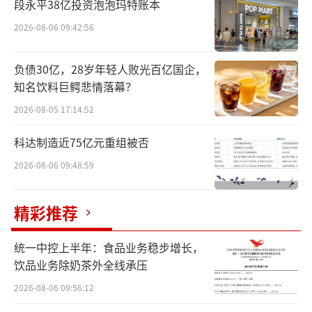
段永平38亿投资泡泡玛特账本
些基础资产的收益率下降，导致货币基金的收
益也跟着下降。
2026-08-06 09:42:56
时间进入2025年，在“适度宽松”的货币
负债30亿，28岁年轻人败光百亿国企，
政策主基调下，降准、降息被认为是势在必
知名饮料巨鳄悲情落幕？
行。“在利率持续下行的情况下，货币基金收
2026-08-05 17:14:52
益率同样面临下行压力。”中国邮政储蓄银行
科达制造近75亿元重组被否
研究员娄飞鹏指出。
2026-08-06 09:48:59
收益率下探的同时，部分基金管理费率却
仍然居高不下。据统计，有18只货币基金管理
精彩推荐
费率高达0.9%，而其中17只产品的七日年化收
统一中控上半年：食品业务稳步增长，
益率在低于0.9%。收益率与管理费率的“倒
饮品业务除奶茶外全线承压
挂”对于货币基金的持有者意味着实际上
2026-08-06 09:56:12
在“亏钱”。再加上0.05%的年托管费、0.2