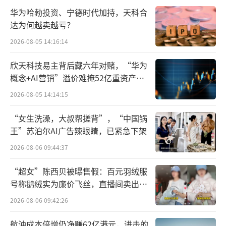
以全市场规模最大的货币基金天弘余额宝
华为哈勃投资、宁德时代加持，天科合
为例，截至1月13日，余额宝七日年化收益率下
达为何越卖越亏？
探至1.19%，而在去年年初，其7日年化收益率
2026-08-05 14:16:14
曾达2.36%。
欣天科技易主背后藏六年对赌，“华为
回溯至2014年1月，天弘余额宝的收益曾达
概念+AI营销”溢价难掩52亿重资产考
验
到6.7%。种种数据无不表明，货币基金收益率
2026-08-05 14:14:15
已大面积进入“1”时代。崔先生感慨地说
“女生洗澡，大叔帮搓背”，“中国锅
道“那个曾经只需‘躺赚’就能轻松获取可观
王”苏泊尔AI广告辣眼睛，已紧急下架
收益的时代，已经一去不复返。”
2026-08-06 09:44:37
仍有下行压力
“超女”陈西贝被曝售假：百元羽绒服
号称鹅绒实为廉价飞丝，直播间卖出超
曾经让投资者“躺赚”的理财神器，缘何
百万元
2026-08-06 09:42:26
至此？
航油成本倍增仍净赚62亿港元，进击的