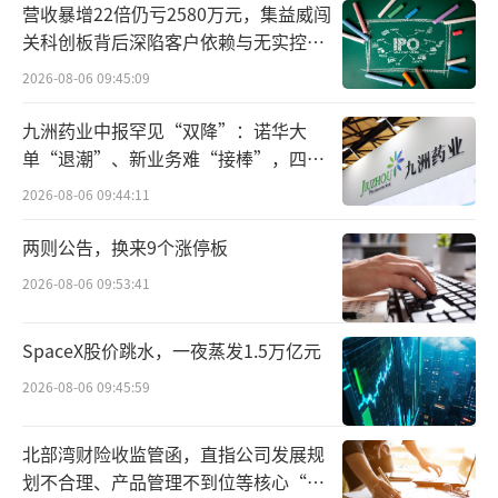
5%的销售服务费，亏损缺口加大。
营收暴增22倍仍亏2580万元，集益威闯
关科创板背后深陷客户依赖与无实控人
有投资者感慨地说道“那个曾经只需‘躺
困局
2026-08-06 09:45:09
赚’就能轻松获取可观收益的时代，已经一去
九洲药业中报罕见“双降”：诺华大
不复返。”
单“退潮”、新业务难“接棒”，四大
难关待闯
进入“1”时代
2026-08-06 09:44:11
两则公告，换来9个涨停板
1月14日，沈阳的80后上班族崔先生的余额
宝页面显示，他购买的货币基金总金额5694.05
2026-08-06 09:53:41
元，昨日收益 0.18元，7日年化收益率1.24
SpaceX股价跳水，一夜蒸发1.5万亿元
7%。“以前余额宝收益高的时候，7日年化收
2026-08-06 09:45:59
益率一度超过6%，现在收益率这么低，不知道
该不该继续把钱放在里面。”崔先生表示。
北部湾财险收监管函，直指公司发展规
划不合理、产品管理不到位等核心“痛
崔先生的纠结，正是当前市场环境下部分