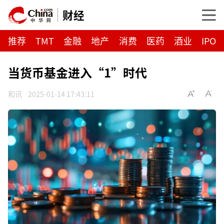
财经
推荐
TMT
金融
地产
消费
医药
酒业
IPO
当货币基金进入“1”时代
和讯
2025-01-14 17:43:11