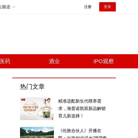
方频道
注册
登录
医药
酒业
IPO观察
热门文章
精准适配新生代喂养需
求，海普诺凯双新品解锁
育儿新选择！
《伦敦合伙人》开播在