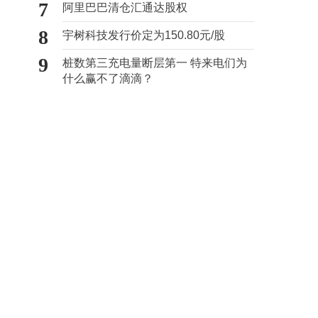
7
阿里巴巴清仓汇通达股权
8
宇树科技发行价定为150.80元/股
9
桩数第三充电量断层第一 特来电们为
什么赢不了滴滴？