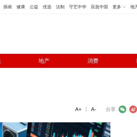
插画
健康
公益
优选
法制
守艺中华
应急中国
更多
地
融
地产
消费
A+
微信
A-
微博
分享