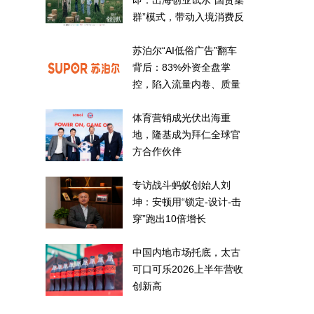
即：出海创业试水“国货集
群”模式，带动入境消费反
向种草
苏泊尔“AI低俗广告”翻车
背后：83%外资全盘掌
控，陷入流量内卷、质量
频发的负循环
体育营销成光伏出海重
地，隆基成为拜仁全球官
方合作伙伴
专访战斗蚂蚁创始人刘
坤：安顿用“锁定-设计-击
穿”跑出10倍增长
中国内地市场托底，太古
可口可乐2026上半年营收
创新高