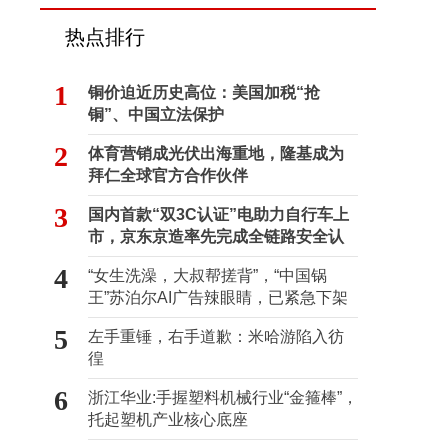
热点排行
1
铜价迫近历史高位：美国加税“抢
铜”、中国立法保护
2
体育营销成光伏出海重地，隆基成为
拜仁全球官方合作伙伴
3
国内首款“双3C认证”电助力自行车上
市，京东京造率先完成全链路安全认
证
4
“女生洗澡，大叔帮搓背”，“中国锅
王”苏泊尔AI广告辣眼睛，已紧急下架
5
左手重锤，右手道歉：米哈游陷入彷
徨
6
浙江华业:手握塑料机械行业“金箍棒”，
托起塑机产业核心底座