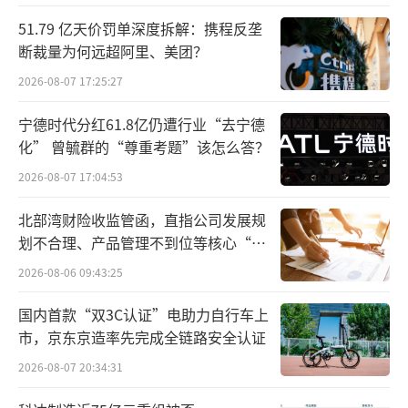
51.79 亿天价罚单深度拆解：携程反垄
断裁量为何远超阿里、美团？
2026-08-07 17:25:27
宁德时代分红61.8亿仍遭行业“去宁德
化” 曾毓群的“尊重考题”该怎么答？
2026-08-07 17:04:53
北部湾财险收监管函，直指公司发展规
划不合理、产品管理不到位等核心“痛
透明“智”造：世界级先进工厂让品质看
点”
2026-08-06 09:43:25
得见
国内首款“双3C认证”电助力自行车上
君乐宝的工厂，是科技与透明的代名词。
市，京东京造率先完成全链路安全认证
奶粉工厂采用药品级洁净标准，鲜奶经巴氏杀
2026-08-07 20:34:31
菌、真空混料、四效降膜蒸发等七大工序，在1