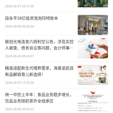
向种草
2026-08-07 15:17:50
“好奶源是好牛奶的第一步。”魏立华强
段永平38亿投资泡泡玛特账本
调。作为中国奶业领先企业，君乐宝构建“全
2026-08-06 09:42:56
产业链一体化”与“六个世界级”生产管理模
联创光电连发六则利空公告，涉及实控
式，从源头把控品质，科学赋能牧草种植、奶
人被查、债务诉讼等问题，会计师事务
牛养殖、生产加工等全链条闭环。近十年来，
所曾出具“保留意见”
2026-08-06 09:43:47
君乐宝仅在牧业方面就投入约100亿元，目前，
君乐宝自有牧场奶牛存栏近20万头，奶牛年平
精准适配新生代喂养需求，海普诺凯双
新品解锁育儿新选择！
均单产达到12吨，微生物、体细胞、乳蛋白等
主要指标均优于美国、日本和欧洲标准。在全
2026-08-07 17:52:28
产业链一体化的起点，君乐宝选取优质牧场的
统一中控上半年：食品业务稳步增长，
新鲜奶源,从源头锁定“黄金奶源”，确保每一
饮品业务除奶茶外全线承压
滴牛奶的纯净与营养。
2026-08-06 09:56:12