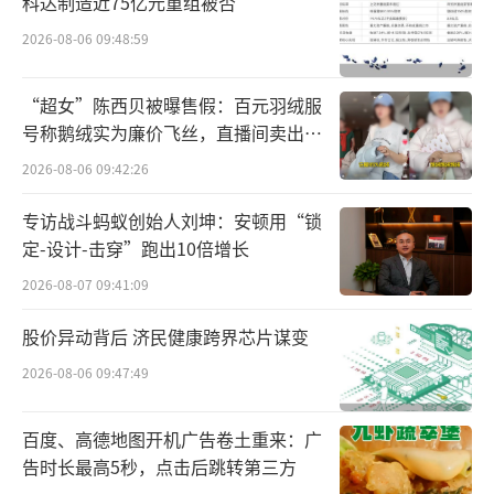
8.5米喷雾干燥塔中化为大颗粒速溶奶粉，全程
科达制造近75亿元重组被否
真空环境与低温工艺最大限度保留乳铁蛋白等
2026-08-06 09:48:59
活性成分。工厂配备1500个传感器实时监测生
“超女”陈西贝被曝售假：百元羽绒服
产环境，每罐奶粉配备“双重防伪码”，实现
号称鹅绒实为廉价飞丝，直播间卖出超
全生命周期溯源。
百万元
2026-08-06 09:42:26
“原来好奶粉是‘管’出来的，透明生产
专访战斗蚂蚁创始人刘坤：安顿用“锁
是对消费者最大的诚意。”陈伟鸿感叹到。凭
定-设计-击穿”跑出10倍增长
借先进的生产工艺和严苛的品质管理，君乐宝
2026-08-07 09:41:09
奶粉率先通过欧洲BRCGS(食品安全全球标准)A
股价异动背后 济民健康跨界芯片谋变
A+认证和IFS(国际食品标准)认证，并获得中国
质量领域的最高荣誉“中国质量奖提名奖”，
2026-08-06 09:47:49
全年随时接受“飞行检查”，以高品质产品赢
百度、高德地图开机广告卷土重来：广
得市场认可。2024年，君乐宝成为国家发改委
告时长最高5秒，点击后跳转第三方
推荐的民营企业“新质生产力发展优秀案