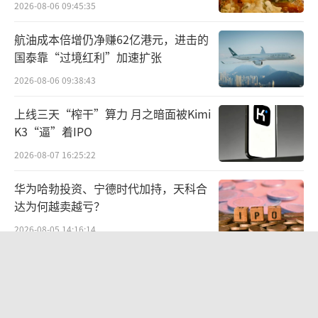
2026-08-06 09:45:35
例”，君乐宝“乳制品全产业链协同智能工厂
项目”入选工信部、国家发改委等六部门联合
航油成本倍增仍净赚62亿港元，进击的
国泰靠“过境红利”加速扩张
公布的卓越级智能工厂名单，成为全国智造标
杆企业。
2026-08-06 09:38:43
上线三天“榨干”算力 月之暗面被Kimi
K3“逼”着IPO
2026-08-07 16:25:22
华为哈勃投资、宁德时代加持，天科合
达为何越卖越亏？
2026-08-05 14:16:14
DeepSeek举起涨价牌
2026-08-07 09:55:11
研发攻坚：破译科学营养的创新密码