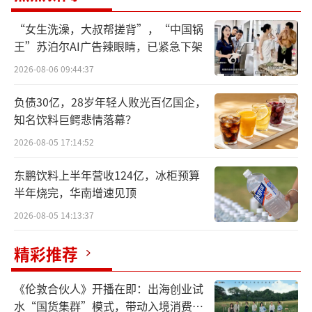
深度融合，重新定义了奶牛养殖的科学标准。
“女生洗澡，大叔帮搓背”，“中国锅
在这里，奶牛享受专业级的科学照顾，配备专
王”苏泊尔AI广告辣眼睛，已紧急下架
业营养师定制TMR全混合日粮，犊牛出生后60
2026-08-06 09:44:37
天内独居“别墅”，成牛入住恒温牛舍，牛卧
床垫料由发酵牛粪制成，松软无菌，搭配智能
负债30亿，28岁年轻人败光百亿国企，
刮粪系统与喷淋降温设备，构建“零污染”生
知名饮料巨鳄悲情落幕？
态循环。每头奶牛佩戴的智能耳标，记录其健
2026-08-05 17:14:52
康数据与产奶信息，实现“一滴奶全溯源”。
东鹏饮料上半年营收124亿，冰柜预算
半年烧完，华南增速见顶
2026-08-05 14:13:37
精彩推荐
《伦敦合伙人》开播在即：出海创业试
水“国货集群”模式，带动入境消费反