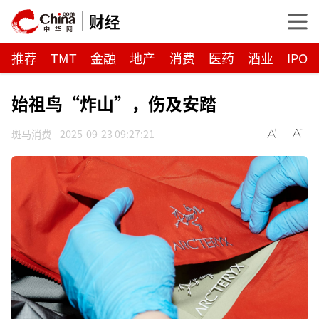
财经
推荐
TMT
金融
地产
消费
医药
酒业
IPO
始祖鸟“炸山”，伤及安踏
斑马消费
2025-09-23 09:27:21