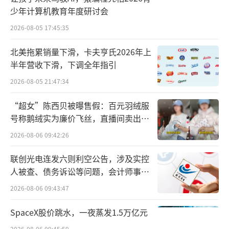
少年计算机教育年度研讨会
专家介绍，江孜热龙地区属于高山草甸生
2026-08-05 17:45:35
态系统，海拔极高，当地土地贫瘠，草甸植被
北美拖累销量下滑，卡夫亨氏2026年上
生长缓慢，任何人为干扰，都有可能造成长期
半年营收下滑，下调全年指引
甚至永久性损伤。
2026-08-05 21:47:34
在铺天盖地的质疑声中，始祖鸟和蔡国强
“超女”陈西贝被曝售假：百元羽绒服
快速删除了与《升龙》相关的所有视频，并向
号称鹅绒实为廉价飞丝，直播间卖出超
公众道歉。
百万元
2026-08-06 09:42:26
据媒体报道，西藏当地已就此事召开专题
联创光电连发六则利空公告，涉及实控
会，并第一时间派工作组赶往现场，会形成一
人被查、债务诉讼等问题，会计师事务
所曾出具“保留意见”
个三级调查组展开调查。
2026-08-06 09:43:47
中国中产养大的“鸟”
SpaceX股价跳水，一夜蒸发1.5万亿元
2026-08-06 09:45:59