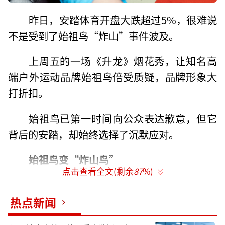
昨日，安踏体育开盘大跌超过5%，很难说
不是受到了始祖鸟“炸山”事件波及。
上周五的一场《升龙》烟花秀，让知名高
端户外运动品牌始祖鸟倍受质疑，品牌形象大
打折扣。
始祖鸟已第一时间向公众表达歉意，但它
背后的安踏，却始终选择了沉默应对。
始祖鸟变“炸山鸟”
点击查看全文(剩余
87
%)
一场烟花秀，分秒之间的绚烂，却让知名
高端户外品牌始祖鸟深陷舆论的漩涡中。
热点新闻