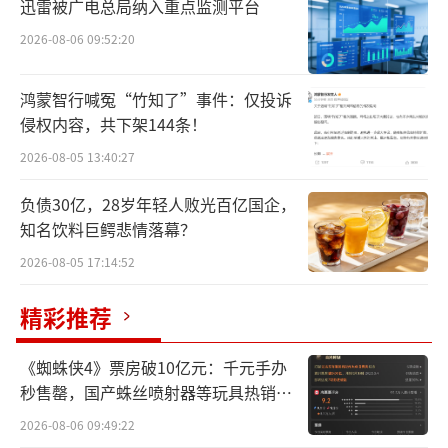
9月19日，始祖鸟联手艺术家蔡国强，在西
迅雷被广电总局纳入重点监测平台
藏喜马拉雅山脉江孜热龙地区，举行了一场名
2026-08-06 09:52:20
为《升龙》的烟花表演。
鸿蒙智行喊冤“竹知了”事件：仅投诉
当天，随着蔡国强一声“5、4、3、2、1点
侵权内容，共下架144条！
火”，火药爆破，在山脊上点燃三幕烟花，沿
2026-08-05 13:40:27
着山坡形成“升龙”的动态景观。从现场视频
负债30亿，28岁年轻人败光百亿国企，
来看，这的确是一出极具视觉冲击力的烟花
知名饮料巨鳄悲情落幕？
秀。
2026-08-05 17:14:52
未曾想，相关视频在互联网上发布当天，
精彩推荐
即掀起了环保问题的轩然大波。
《蜘蛛侠4》票房破10亿元：千元手办
始祖鸟在前期宣传中表示，本次活动
秒售罄，国产蛛丝喷射器等玩具热销海
是“秉承对自然的敬畏，以艺术为媒，共缔高
外
2026-08-06 09:49:22
山信仰”。品牌方也提前考虑到了环保方面的