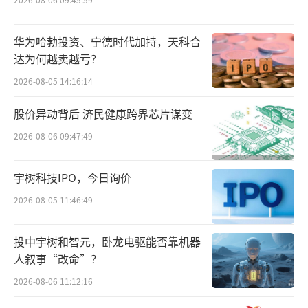
“一边吃户外的饭，一边砸大自然的
碗。”这是国内权威媒体，对始祖鸟品牌此次
华为哈勃投资、宁德时代加持，天科合
事件最犀利的点评之一。评论文章称，“始祖
达为何越卖越亏？
鸟表面上推崇‘无痕山林’，却把自然视为表
2026-08-05 14:16:14
演舞台，试图用所谓的艺术来为品牌增加价
股价异动背后 济民健康跨界芯片谋变
值，显然忘记了初心。”
2026-08-06 09:47:49
始祖鸟1989年诞生于加拿大不列颠哥伦比
宇树科技IPO，今日询价
亚省，“来自加拿大海岸山脉，植根于高
山”。它在官网上自我介绍称：因为源于高
2026-08-05 11:46:49
山，始祖鸟一直以来强调品牌对高山充满敬
投中宇树和智元，卧龙电驱能否靠机器
畏，并致力于保护和传播高山精神及其在地文
人叙事“改命”？
化。
2026-08-06 11:12:16
在中国市场，始祖鸟从博物馆、门店建设