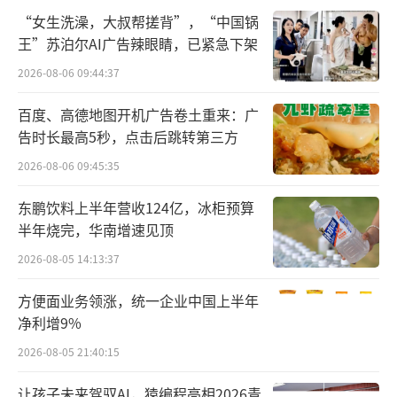
问题，表示《升龙》所采用的彩色烟花粉均为
“女生洗澡，大叔帮搓背”，“中国锅
王”苏泊尔AI广告辣眼睛，已紧急下架
生物可降解材料，污染排放符合环保标准。在
生态保护层面也做了充足预案，如提前引导鼠
2026-08-06 09:44:37
兔等小型动物离开燃放区，燃放后立即清理残
百度、高德地图开机广告卷土重来：广
留物等，确保不留生态隐患。
告时长最高5秒，点击后跳转第三方
2026-08-06 09:45:35
看似有非常完备的预案，但始祖鸟和蔡国
强团队忽视一个根本问题。这场烟花秀所在
东鹏饮料上半年营收124亿，冰柜预算
半年烧完，华南增速见顶
地，海拔约5500米，生态环境极端脆弱，一旦
遭遇破坏，几乎是不可逆的。
2026-08-05 14:13:37
方便面业务领涨，统一企业中国上半年
有环保专家表示，尽管主办方声称使
净利增9%
用“环保可降解材料”以及承诺进行生态修
2026-08-05 21:40:15
复，但活动未依法开展环评，科学性和合法性
存疑。
让孩子未来驾驭AI，猿编程亮相2026青