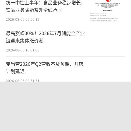
统一中控上半年：食品业务稳步增长，
以及一系列品牌活动的运营，快速将品牌所倡
饮品业务除奶茶外全线承压
导的高山文化和专业户外精神，融入到户外生
2026-08-06 09:56:12
活的各个场景中。始祖鸟就此成为中国的“中
最高涨幅30%！2026年7月储能全产业
产三宝”之一。动辄数千元一件的始祖鸟，一
链迎来集体涨价潮
度一衣难求。甚至，一件标价8200元的蛇年限
2026-08-06 10:01:08
定款冲锋衣，在二手市场被炒到了2万元。
麦当劳2026年Q2营收不及预期，开店
最近几年，受宏观经济环境等因素影响，
计划延迟
众多国际知名运动服饰品牌陷入业绩瓶颈，但
2026-08-05 09:51:51
在中国中产的极力追捧下，始祖鸟及其母公司
国家工信安全中心发布Office Agent报
亚玛芬体育迎来业绩逆势增长。
告，百度文库综合排名第一
今年第二季度，亚玛芬业绩再创历史新
2026-08-05 15:05:15
高，实现营业收入12.36亿美元，同比增长2
SpaceX首份财报：营收近翻倍股价却
3%；归母净利润1820万美元，扭亏为盈。大中