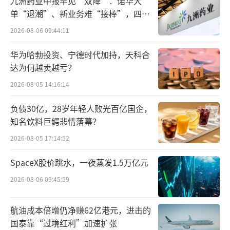
九洲药业中报罕见“双降”：诺华大
先引入到水足迹保护议题中，扩大了可持续发
单“退潮”、新业务难“接棒”，四大
难关待闯
展的参与群体。
2026-08-06 09:44:11
华为哈勃投资、宁德时代加持，天科合
达为何越卖越亏？
2026-08-05 14:16:14
负债30亿，28岁年轻人败光百亿国企，
知名饮料巨鳄悲情落幕？
2026-08-05 17:14:52
SpaceX股价跳水，一夜蒸发1.5万亿元
2026-08-06 09:45:59
在此次大会期间，全新升级发布的《伊利
欣活中老年奶粉》是伊利集团在双碳控制领域
航油成本倍增仍净赚62亿港元，进击的
的探索结晶之一。据统计，中国60岁以上人口
国泰靠“过境红利”加速扩张