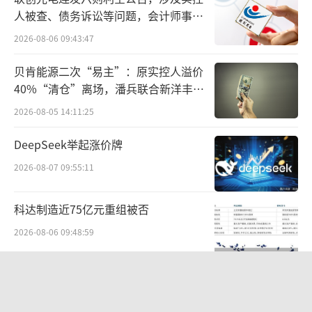
转型，以责任书写社会担当，为构建更绿色、
人被查、债务诉讼等问题，会计师事务
更健康的未来注入中国智慧与力量。
（责任编辑：z
所曾出具“保留意见”
2026-08-06 09:43:47
x0280）
贝肯能源二次“易主”：原实控人溢价
40%“清仓”离场，潘兵联合新洋丰、
宏科百世拟入主
2026-08-05 14:11:25
DeepSeek举起涨价牌
2026-08-07 09:55:11
科达制造近75亿元重组被否
2026-08-06 09:48:59
股价异动背后 济民健康跨界芯片谋变
2026-08-06 09:47:49