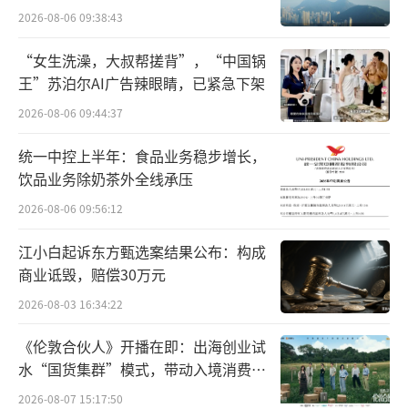
已超2.8亿，对专业化健康解决方案的需求与日
2026-08-06 09:38:43
俱增。伊利欣活通过整合全球优质资源，为中
“女生洗澡，大叔帮搓背”，“中国锅
老年人量身打造精准营养配方：添加中式养生
王”苏泊尔AI广告辣眼睛，已紧急下架
食材，依托高钙高蛋白、0蔗糖的精准营养配
2026-08-06 09:44:37
方，并特别添加自研菌株BL-99活性益生菌，满
足银发群体特殊营养需求，成为中老年营养健
统一中控上半年：食品业务稳步增长，
饮品业务除奶茶外全线承压
康领域的信赖之选。在牧场源头，企业依托全
球水资源压力地图科学选址，推广节水型饲料
2026-08-06 09:56:12
种植；在生产环节，打造“零水浪费”智能工
江小白起诉东方甄选案结果公布：构成
厂，水资源循环利用率高达95%；在数字化管
商业诋毁，赔偿30万元
理层面，构建完整的LCA水足迹评估体系，实现
2026-08-03 16:34:22
全链路可视化管控，形成从源头到终端的绿色
《伦敦合伙人》开播在即：出海创业试
闭环。
水“国货集群”模式，带动入境消费反
向种草
2026-08-07 15:17:50