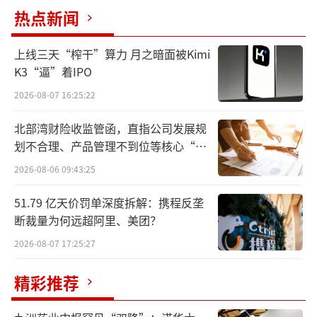
热点新闻
伊利集团副总裁徐克分享伊利“双足迹”全链减碳方案
上线三天“榨干”算力 月之暗面被Kimi
本届大会聚焦多项重要气候议题，呼吁全
K3“逼”着IPO
球携手为应对气候危机寻找共同解决方案，加
2026-08-07 16:25:22
速减少排放，增强气候韧性，推动包容、公正
北部湾财险收监管函，直指公司发展规
的转型。凭借在节能环保领域的卓越探索，伊
划不合理、产品管理不到位等核心“痛
利已经连续三次受邀参加大会。徐克表示，在
点”
2026-08-06 09:43:25
应对全球气候变化这一重大课题上，不应是旁
观者，而是积极的参与者。伊利集团旗下欣活
51.79 亿天价罚单深度拆解：携程反垄
断裁量为何远超阿里、美团？
品牌更是在2023年就对原料种植、加工、运输
等环节进行了全生命周期的水资源消耗核查，
2026-08-07 17:25:27
形成水足迹报告，获得了奶粉行业内首个获得
精彩推荐
由必维认证“水足迹”证书。欣活在全球人口
老龄化加速的背景下，把庞大的老年产业链率