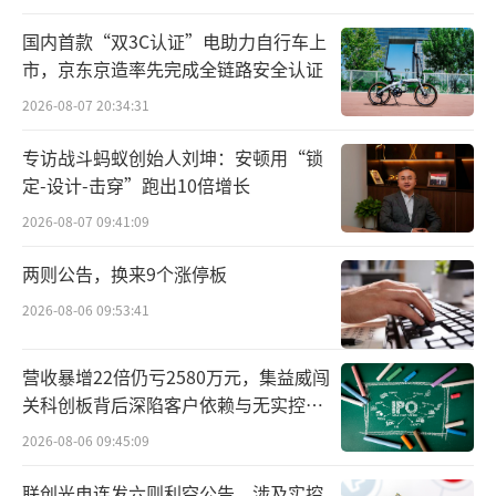
国内首款“双3C认证”电助力自行车上
市，京东京造率先完成全链路安全认证
2026-08-07 20:34:31
专访战斗蚂蚁创始人刘坤：安顿用“锁
定-设计-击穿”跑出10倍增长
2026-08-07 09:41:09
作为亚洲乳业领军企业，伊利已连续多年
两则公告，换来9个涨停板
稳居全球乳业五强。伊利欣活低水足迹认证奶
2026-08-06 09:53:41
粉的背后，是伊利在水资源管理上的创新实
践，不仅标志着中国乳制品在环保领域的重大
营收暴增22倍仍亏2580万元，集益威闯
突破，更彰显了伊利构建全产业链低碳体系的
关科创板背后深陷客户依赖与无实控人
坚定决心。在2050年全产业链碳中和目标的引
困局
2026-08-06 09:45:09
领下，伊利正携手全球伙伴，以科技赋能绿色
联创光电连发六则利空公告，涉及实控