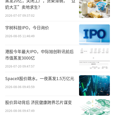
蒸发20亿，关闭工厂，货架滞销，“豆
入，也得到市场热烈的回响。
奶大王”卖地求生？
2026-07-07 09:37:02
2000年至2005年，梦洁床上用品销售量在
全国同类企业中连年稳居第一；2002年，“梦
宇树科技IPO，今日询价
洁”先后被认定为“中国驰名商标”和“中国
2026-08-05 11:46:49
名牌”。
港股今年最大IPO，中际旭创聆讯前后
期间，姜天武还完成了梦洁股份合作制改
市值蒸发3000亿
革，他自己则成了公司实控人。2010年，梦洁
2026-07-20 09:47:57
家纺成功登陆深交所，成为“家纺第一股”。
SpaceX股价跳水，一夜蒸发1.5万亿元
姜天武也迎来了他的高光时刻。
2026-08-06 09:45:59
而梦洁崛起的叙事背面，是高度集权的治
理模式。
股价异动背后 济民健康跨界芯片谋变
2026-08-06 09:47:49
姜天武亲力亲为的品质偏执与战略胆识，