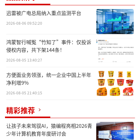
来源：陈洁公众号
迅雷被广电总局纳入重点监测平台
另一边，是梦洁股份措辞激烈的严正声
2026-08-06 09:52:20
明，称公司董事陈洁的举报言论“均属主观臆
断与恶意捏造”，并已向公安机关报案，准备
鸿蒙智行喊冤“竹知了”事件：仅投诉
提起民事诉讼。
侵权内容，共下架144条！
2026-08-05 13:40:27
王国的崛起
方便面业务领涨，统一企业中国上半年
一切辉煌与争议的起点，要回到1987年的
净利增9%
长沙。
2026-08-05 21:40:15
彼时，32岁的姜天武被任命为长沙市棉麻
精彩推荐
土产公司被服厂厂长，既感压力又忍不住兴
让孩子未来驾驭AI，猿编程亮相2026青
奋。
少年计算机教育年度研讨会