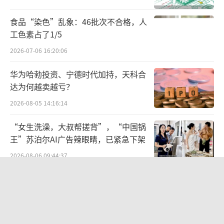
是梦洁从一家地方被服厂成长为“高端床品一
食品“染色”乱象：46批次不合格，人
哥”的基石。但这种成功也滋生出一种“大家
工色素占了1/5
长”式的管理生态：公司的重大决策、品牌方
2026-07-06 16:20:06
向、乃至文化细节，都深深烙上了他个人的印
华为哈勃投资、宁德时代加持，天科合
记。
达为何越卖越亏？
梦洁的董事会也更像是一个高效执行姜天
2026-08-05 14:16:14
武商业意志的机构，而非有制衡机制的上市公
“女生洗澡，大叔帮搓背”，“中国锅
司经营决策机构。只是在梦洁最辉煌的时刻，
王”苏泊尔AI广告辣眼睛，已紧急下架
少有人去深思，这位事无巨细、掌控一切
2026-08-06 09:44:37
的“大家长”，是否也为企业的未来埋下了某
昊华能源：一家“攻守兼备”的煤企
种危机的伏笔。
2026-08-05 14:33:00
制度挑战