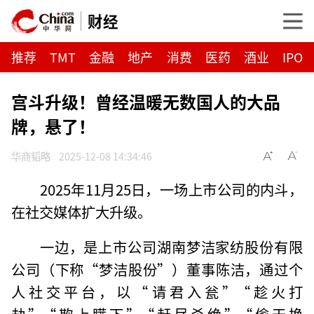
财经
推荐
TMT
金融
地产
消费
医药
酒业
IPO
宫斗升级！曾经温暖无数国人的大品
牌，悬了！
华商韬略
2025-12-08 14:34:46
2025年11月25日，一场上市公司的内斗，
在社交媒体扩大升级。
一边，是上市公司湖南梦洁家纺股份有限
公司（下称“梦洁股份”）董事陈洁，通过个
人社交平台，以“请君入瓮”“趁火打
劫”“欺上瞒下”“赶尽杀绝”“偷天换