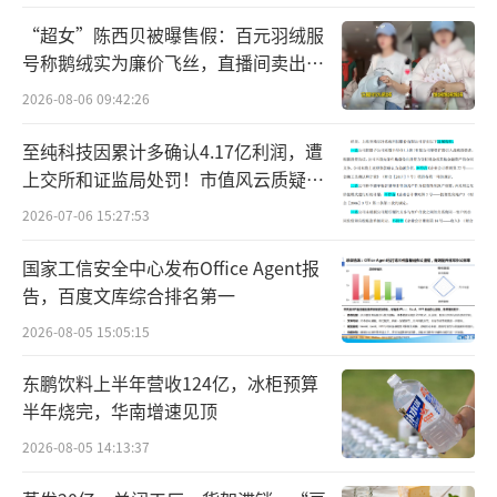
造一个属于自己的品牌——“梦洁”。
“超女”陈西贝被曝售假：百元羽绒服
号称鹅绒实为廉价飞丝，直播间卖出超
品牌创立后，姜天武提出了“爱在家
百万元
2026-08-06 09:42:26
庭”这一极具温情的经营理念，他的目标清晰
至纯科技因累计多确认4.17亿利润，遭
而坚定：“一辈子做一床被子，把一床被子做
上交所和证监局处罚！市值风云质疑其
成大事业。”
财务问题，遭巨额索赔！
2026-07-06 15:27:53
在姜天武几乎偏执的钻研与主导下，梦洁
国家工信安全中心发布Office Agent报
率先在行业导入严格的7A标准，成为国内首个
告，百度文库综合排名第一
获得该高端认证的家纺企业。同时，他并不满
2026-08-05 15:05:15
足于闭门造车，为了寻求顶尖的设计与原料，
东鹏饮料上半年营收124亿，冰柜预算
在1995年就将艺术工作室开到了法国巴黎，后
半年烧完，华南增速见顶
续又在上海、德国及英国建立研发中心。
2026-08-05 14:13:37
姜天武对“做好一床被子”的执着与投