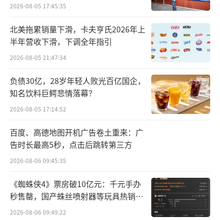
当时的他已历经生活打磨，从幼年时每日
2026-08-05 17:45:35
凌晨起床为病重的父亲打针，到下乡时挑着百
北美拖累销量下滑，卡夫亨氏2026年上
斤公粮徒步十里，再到进厂，锅炉工、电工、
半年营收下滑，下调全年指引
钳工，几乎干遍了所有杂活。
2026-08-05 21:47:34
很多年后，每每回想起自己早年的成长经
负债30亿，28岁年轻人败光百亿国企，
历，姜天武都还“怕自己控制不住而失态”。
知名饮料巨鳄悲情落幕？
但也正是这些艰辛塑造了他独立顽强的性格，
2026-08-05 17:14:52
让他对“把握机会”有了更深的理解。
百度、高德地图开机广告卷土重来：广
告时长最高5秒，点击后跳转第三方
上任之后，姜天武不甘于做一个平庸的小
厂长。
2026-08-06 09:45:35
《蜘蛛侠4》票房破10亿元：千元手办
彼时的中国家纺市场尚无强势品牌，他敏
秒售罄，国产蛛丝喷射器等玩具热销海
锐地嗅到了机会，带头背着自家生产的被子，
外
2026-08-06 09:49:22
跑遍全国各地的商场和市场去推销，并决心打