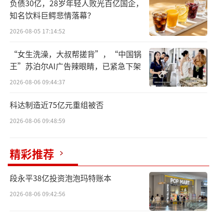
负债30亿，28岁年轻人败光百亿国企，
知名饮料巨鳄悲情落幕？
2026-08-05 17:14:52
“女生洗澡，大叔帮搓背”，“中国锅
王”苏泊尔AI广告辣眼睛，已紧急下架
经审理查明，湖南湘佳牧业股份有限公司
2026-08-06 09:44:37
员工陈某、金某、唐某、吴某四人，案发期间
科达制造近75亿元重组被否
均在该公司非种蛋库担任保管员。
2026-08-06 09:48:59
2021年1月至2024年9月，被告人姚某、王
某在向湘佳股份购买鸡蛋的过程中，分别与被
精彩推荐
告人吴某等四人相互勾结，利用吴某职务便
段永平38亿投资泡泡玛特账本
利，通过更改鸡蛋出库件数、虚报数据、多提
少记等方式侵占湘佳股份鸡蛋，被侵占鸡蛋价
2026-08-06 09:42:56
值超400万元，6名被告人非法获利11万余元-38