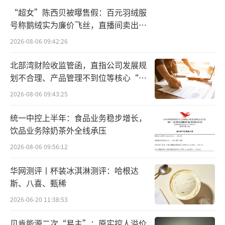
“超女”陈西贝被曝售假：百元羽绒服
元，同比下降54.67%；扣非净利润1214.49万
号称鹅绒实为廉价飞丝，直播间卖出超
元，同比下降51.90%；经营活动产生的现金流
百万元
2026-08-06 09:42:26
量净额为2220.86万元，同比下降48.70%。
北部湾财险收监管函，直指公司发展规
近两月鸡蛋价格逐步回暖
划不合理、产品管理不到位等核心“痛
点”
2026-08-06 09:43:25
据湘佳股份官网，公司创始于1991年，是
一家集畜禽、柑橘种养加工销售为一体的绿色
统一中控上半年：食品业务稳步增长，
循环全产业链食品集群企业，旗下拥有全资和
饮品业务除奶茶外全线承压
控股子公司近20家，员工7000余人，自养基地
2026-08-06 09:56:12
50多处，联合种植、养殖户10000多户。
华网测评丨杯装冰淇淋测评：哈根达
斯、八喜、甄稀
创业30年，湘佳股份经营亿羽肉禽、千万
2026-06-20 11:38:53
羽蛋禽、百万头生猪、50万吨有机肥、10万吨
柑橘五大主业，产品销往全国28个省份的1000
贝肯能源二次“易主”：原实控人溢价