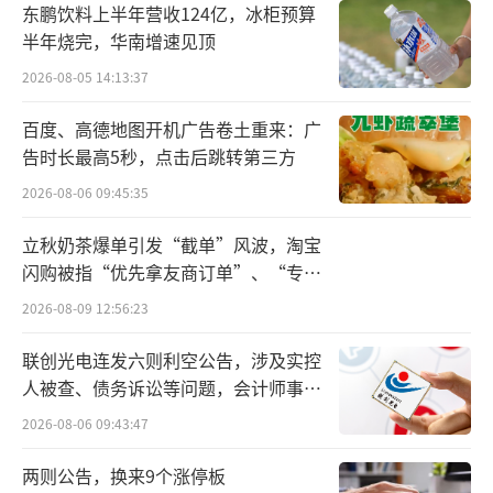
东鹏饮料上半年营收124亿，冰柜预算
8万余元不等。
半年烧完，华南增速见顶
法院认为，被告人王某、姚某利用被告人
2026-08-05 14:13:37
吴某的职务便利，将湘佳公司的财物非法占为
百度、高德地图开机广告卷土重来：广
己有，被告人陈某、唐某、金某明知他人利用
告时长最高5秒，点击后跳转第三方
吴某的职务便利，侵占单位财物，仍参与配
2026-08-06 09:45:35
合，6名被告人的行为均已构成职务侵占罪。
立秋奶茶爆单引发“截单”风波，淘宝
近年业绩出现“过山车”
闪购被指“优先拿友商订单”、“专挑
贵的拿”
2026-08-09 12:56:23
据财报披露，2025年，湘佳股份实现营业
总收入44.71亿元，同比增长6.35%；归母净利
联创光电连发六则利空公告，涉及实控
人被查、债务诉讼等问题，会计师事务
润3294.67万元，同比下降66.41%；扣非净利
所曾出具“保留意见”
2026-08-06 09:43:47
润1727.38万元，同比下降85.50%；经营活动
产生的现金流量净额为3.77亿元，同比下降0.8
两则公告，换来9个涨停板