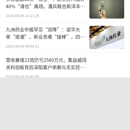
0多家线上线下门店。
40%“清仓”离场，潘兵联合新洋丰、
宏科百世拟入主
2026-08-05 14:11:25
5月7日，湘佳股份发布4月份活禽销售情况
简报，公司4月份销售活禽403.39万只，销售收
九洲药业中报罕见“双降”：诺华大
单“退潮”、新业务难“接棒”，四大
入8471.13万元，销售均价9.63元/公斤，环比
难关待闯
2026-08-06 09:44:11
变动分别为-5.20%、-6.63%、-1.13%，同比变
动分别为-9.08%、4.97%、3.91%。
营收暴增22倍仍亏2580万元，集益威闯
关科创板背后深陷客户依赖与无实控人
值得一提的是，最近两月鸡蛋期价持续上
困局
2026-08-06 09:45:09
涨。今日，国内期货市场开盘后，鸡蛋期货主
力2607合约拉升，最终以涨停收盘。两个月以
欣天科技易主背后藏六年对赌，“华为
概念+AI营销”溢价难掩52亿重资产考
来，鸡蛋主力2607合约的涨幅已超过20%。
（责
验
2026-08-05 14:14:15
任编辑：zx0600）
航油成本倍增仍净赚62亿港元，进击的
国泰靠“过境红利”加速扩张