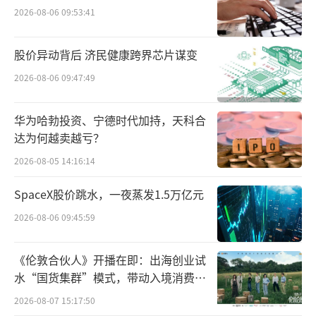
7%。
2026-08-06 09:53:41
数据显示，公司主要产品冰鲜产品贡献公
股价异动背后 济民健康跨界芯片谋变
司去年60.65%营收，毛利率下滑0.85%；活禽
2026-08-06 09:47:49
产品贡献公司去年19.93%营收，毛利率下滑3.
24%。
华为哈勃投资、宁德时代加持，天科合
达为何越卖越亏？
从近几年财务数据来看，湘佳股份业绩波
2026-08-05 14:16:14
动较大，2020年至2024年公司净利润分别为1.
744亿元、2568万元、1.059亿元、-1.472亿
SpaceX股价跳水，一夜蒸发1.5万亿元
元、9810万元；扣非净利润则分别为1.587亿
2026-08-06 09:45:59
元、872.0万元、8503万元、-1.580亿元、1.19
1亿元。
《伦敦合伙人》开播在即：出海创业试
水“国货集群”模式，带动入境消费反
2026年一季度，公司实现营业总收入11.38
向种草
2026-08-07 15:17:50
亿元，同比增长5.56%；归母净利润1565.71万