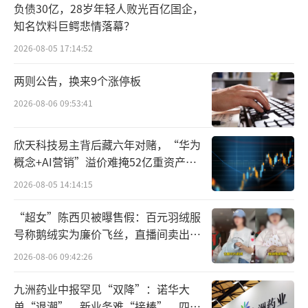
美控股100%股权，间接持有上市公司12.28%
负债30亿，28岁年轻人败光百亿国企，
股权；金华元恒已通过大宗交易方式获得公司
知名饮料巨鳄悲情落幕？
1.07%股权，其与金华臻合的执行事务合伙人
2026-08-05 17:14:52
均为浙江金汇阳光资产服务有限公司，实际控
两则公告，换来9个涨停板
制人同为金华国资委，国资合计持股比例为13.
2026-08-06 09:53:41
35%。
欣天科技易主背后藏六年对赌，“华为
待小贝大美控股100%股权完成司法划转等
概念+AI营销”溢价难掩52亿重资产考
程序后，贝因美将正式易主。
验
2026-08-05 14:14:15
本次重整早有铺垫。2023年末，贝因美控
“超女”陈西贝被曝售假：百元羽绒服
股股东贝因美集团发生流动性危机，1.32亿元
号称鹅绒实为廉价飞丝，直播间卖出超
财产被法院保全；去年5月，贝因美集团更名为
百万元
2026-08-06 09:42:26
小贝大美控股，并将注册地由杭州迁至金华，
九洲药业中报罕见“双降”：诺华大
客观上为后续引入当地国资开展重整创造区位
单“退潮”、新业务难“接棒”，四大