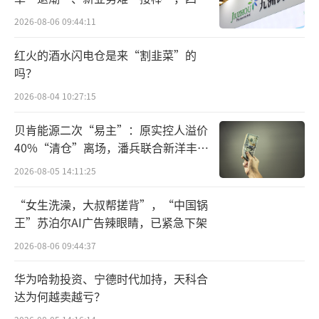
条件。
难关待闯
2026-08-06 09:44:11
2025年7月，小贝大美控股因无法清偿到期
红火的酒水闪电仓是来“割韭菜”的
债务，且缺乏清偿能力但具备重整价值，遂向
吗？
金华中院提交预重整申请。
2026-08-04 10:27:15
彼时，小贝大美控股持有贝因美1.33亿
贝肯能源二次“易主”：原实控人溢价
股。其中1.31亿股被质押、司法冻结，占所持
40%“清仓”离场，潘兵联合新洋丰、
宏科百世拟入主
公司股份总数的98.85%。
2026-08-05 14:11:25
2026年1月，上述预重整方案获债权人大会
“女生洗澡，大叔帮搓背”，“中国锅
王”苏泊尔AI广告辣眼睛，已紧急下架
表决通过，随后启动遴选重整投资人，并确定
金华臻合为重整唯一投资方。
2026-08-06 09:44:37
华为哈勃投资、宁德时代加持，天科合
据重整协议，金华臻合以8.56亿元受让小
达为何越卖越亏？
贝大美控股100%股权，并额外向其提供3000