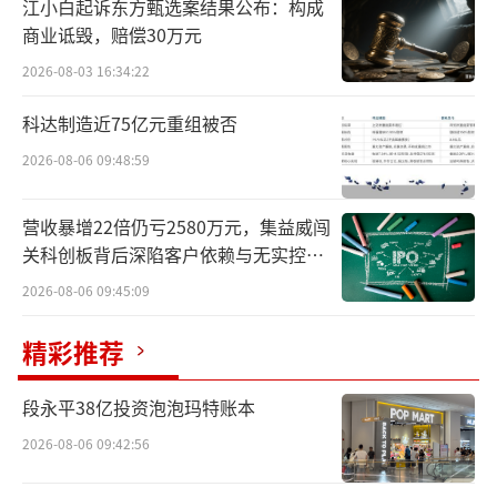
江小白起诉东方甄选案结果公布：构成
司上市之后不久便放权交由职业经理人团队全
商业诋毁，赔偿30万元
权运营，但频繁的管理层更迭，让公司元气大
2026-08-03 16:34:22
伤。即便2018年创始人重返一线救火，彼时基
科达制造近75亿元重组被否
本面积弊已深，扭转颓势的难度极大。
2026-08-06 09:48:59
易主国资
营收暴增22倍仍亏2580万元，集益威闯
如果不出意外，贝因美（002570.SZ）投
关科创板背后深陷客户依赖与无实控人
身国资怀抱，已经板上钉钉。
困局
2026-08-06 09:45:09
6月2日晚间，公司公告披露，控股股东小
精彩推荐
贝大美控股重整计划已由金华中院裁定批准，
同时终止其重整程序。
段永平38亿投资泡泡玛特账本
2026-08-06 09:42:56
重整投资人金华臻合通过直接收购小贝大