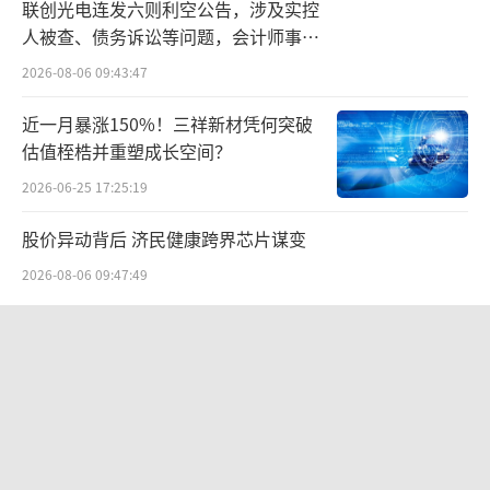
联创光电连发六则利空公告，涉及实控
人被查、债务诉讼等问题，会计师事务
国内奶粉市场进入存量时代，出生率走低
所曾出具“保留意见”
2026-08-06 09:43:47
叠加行业产品、渠道全面内卷，对企业战略与
精细化运营提出了更高要求，贝因美奶粉主业
近一月暴涨150%！三祥新材凭何突破
增长陷入了长期瓶颈。
估值桎梏并重塑成长空间？
2026-06-25 17:25:19
2023年至2025年，奶粉类业务收入分别为
23.37亿元、25.08亿元和24.54亿元，所占公司
股价异动背后 济民健康跨界芯片谋变
总收入比重由92.43%降至88.41%。同期，毛
2026-08-06 09:47:49
利率由49.28%降至45.70%。
航油成本倍增仍净赚62亿港元，进击的
2024年奶粉类收入短暂抬升，主要来自营
国泰靠“过境红利”加速扩张
销投放的拉动。当年，公司支出广告宣传费1.9
2026-08-06 09:38:43
2亿元，同比增长81.13%。公司高管对外表
白酒业务员，生存压力正被推到顶峰
示，主要是加大小红书等社交平台以及电商平
2026-08-05 11:53:12