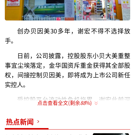
创办贝因美30多年，谢宏不得不选择放
手。
日前，公司披露，控股股东小贝大美重整
事宜尘埃落定，金华国资斥重金获得其全部股
权，间接控制贝因美，即将成为上市公司新任
实控人。
受控股平台流动性危机拖累，谢宏此前深
点击查看全文(剩余
88
%)
陷困境，此次实控权变更落地，也帮助其化解
了债务压力。
热点新闻
谢宏本身对企业经营带有理想化色彩，公