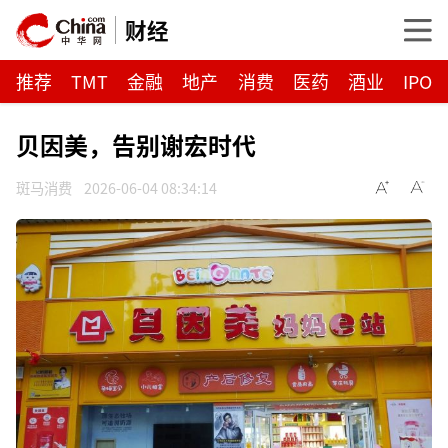
财经
推荐
TMT
金融
地产
消费
医药
酒业
IPO
贝因美，告别谢宏时代
斑马消费
2026-06-04 08:34:14