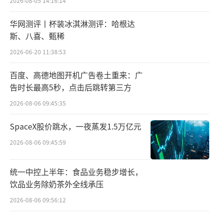
2026-08-05 14:16:14
万元，用于化解原实控人及其关联方的相关担
保债务。
华网测评丨杯装冰淇淋测评：哈根达
斯、八喜、甄稀
主业遇困
2026-06-20 11:38:53
贝因美是国内老牌婴配粉企业。巅峰时期
百度、高德地图开机广告卷土重来：广
稳居国产奶粉市占率首位。2011年，公司登上
告时长最高5秒，点击后跳转第三方
A股，斩获“国产奶粉第一股”。
2026-08-06 09:45:35
品牌依托早期行业红利实现快速扩张，但
SpaceX股价跳水，一夜蒸发1.5万亿元
随着伊利、蒙牛、飞鹤等乳企强势崛起，贝因
2026-08-06 09:45:59
美市场空间持续被挤压，行业位次连年下滑。
统一中控上半年：食品业务稳步增长，
2017年至2023年，公司在婴配粉市场占有
饮品业务除奶茶外全线承压
率由8.2%降至1.7%，行业排名跌至第十位。若
2026-08-06 09:56:12
以收入规模计，早已跌落至行业第三梯队。