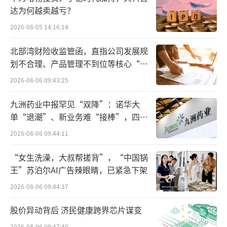
达为何越卖越亏？
2026-08-05 14:16:14
北部湾财险收监管函，直指公司发展规
划不合理、产品管理不到位等核心“痛
点”
2026-08-06 09:43:25
九洲药业中报罕见“双降”：诺华大
单“退潮”、新业务难“接棒”，四大
难关待闯
2026-08-06 09:44:11
“女生洗澡，大叔帮搓背”，“中国锅
王”苏泊尔AI广告辣眼睛，已紧急下架
2026-08-06 09:44:37
股价异动背后 济民健康跨界芯片谋变
2026-08-06 09:47:49