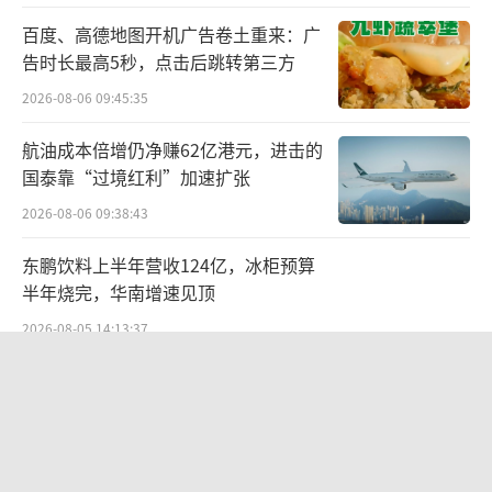
百度、高德地图开机广告卷土重来：广
告时长最高5秒，点击后跳转第三方
2026-08-06 09:45:35
航油成本倍增仍净赚62亿港元，进击的
国泰靠“过境红利”加速扩张
2026-08-06 09:38:43
东鹏饮料上半年营收124亿，冰柜预算
半年烧完，华南增速见顶
2026-08-05 14:13:37
联创光电连发六则利空公告，涉及实控
人被查、债务诉讼等问题，会计师事务
所曾出具“保留意见”
2026-08-06 09:43:47