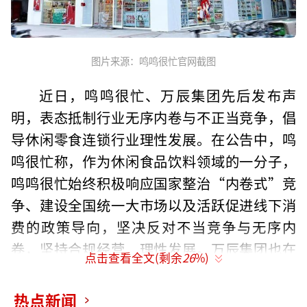
图片来源：鸣鸣很忙官网截图
近日，鸣鸣很忙、万辰集团先后发布声
明，表态抵制行业无序内卷与不正当竞争，倡
导休闲零食连锁行业理性发展。在公告中，鸣
鸣很忙称，作为休闲食品饮料领域的一分子，
鸣鸣很忙始终积极响应国家整治“内卷式”竞
争、建设全国统一大市场以及活跃促进线下消
费的政策导向，坚决反对不当竞争与无序内
卷，坚持合规经营、理性发展。万辰集团也在
点击查看全文(剩余
26
%)
公告中表示，万辰集团始终积极响应国家建设
全国统一大市场和促进新型消费产业发展的政
热点新闻