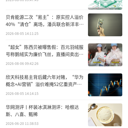
贝肯能源二次“易主”：原实控人溢价
40%“清仓”离场，潘兵联合新洋丰、
宏科百世拟入主
2026-08-05 14:11:25
“超女”陈西贝被曝售假：百元羽绒服
号称鹅绒实为廉价飞丝，直播间卖出超
百万元
2026-08-06 09:42:26
欣天科技易主背后藏六年对赌，“华为
概念+AI营销”溢价难掩52亿重资产考
验
2026-08-05 14:14:15
华网测评丨杯装冰淇淋测评：哈根达
斯、八喜、甄稀
2026-06-20 11:38:53