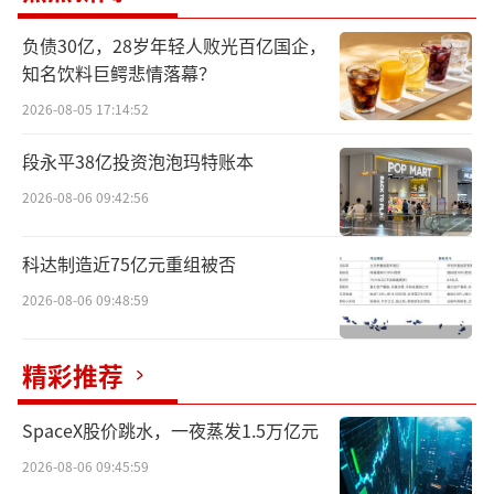
策号召，坚持理性发展、稳健经营，坚决反对
无序内卷和不当竞争，为行业健康有序的发展
负债30亿，28岁年轻人败光百亿国企，
知名饮料巨鳄悲情落幕？
贡献力量。
2026-08-05 17:14:52
同时，两家企业在公告中一致表示，休闲
段永平38亿投资泡泡玛特账本
食品饮料连锁业态仍具备广阔且坚实的发展空
2026-08-06 09:42:56
间，行业未来大有可为。企业将躬身践行，坚
守商业底线，以优质供给助力扩内需、稳消
科达制造近75亿元重组被否
费，持续激活线下消费活力，为经济良性循环
2026-08-06 09:48:59
贡献力量。我们呼吁广大友商和全产业链发摒
弃内耗、聚力共赢，携手把行业蛋糕做大做
精彩推荐
实，把经营重心落脚于优化消费服务、创造社
会价值。
（责任编辑：zx0600）
SpaceX股价跳水，一夜蒸发1.5万亿元
2026-08-06 09:45:59