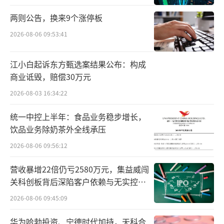
两则公告，换来9个涨停板
2026-08-06 09:53:41
江小白起诉东方甄选案结果公布：构成
商业诋毁，赔偿30万元
2026-08-03 16:34:22
统一中控上半年：食品业务稳步增长，
饮品业务除奶茶外全线承压
2026-08-06 09:56:12
营收暴增22倍仍亏2580万元，集益威闯
关科创板背后深陷客户依赖与无实控人
困局
2026-08-06 09:45:09
华为哈勃投资、宁德时代加持，天科合