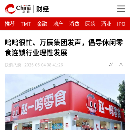
财经
推荐
TMT
金融
地产
消费
医药
酒业
IPO
鸣鸣很忙、万辰集团发声，倡导休闲零
食连锁行业理性发展
快消八谈
2026-06-04 08:41:26