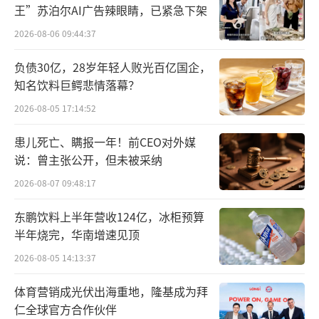
王”苏泊尔AI广告辣眼睛，已紧急下架
2026-08-06 09:44:37
负债30亿，28岁年轻人败光百亿国企，
知名饮料巨鳄悲情落幕？
2026-08-05 17:14:52
患儿死亡、瞒报一年！前CEO对外媒
说：曾主张公开，但未被采纳
2026-08-07 09:48:17
东鹏饮料上半年营收124亿，冰柜预算
半年烧完，华南增速见顶
2026-08-05 14:13:37
体育营销成光伏出海重地，隆基成为拜
仁全球官方合作伙伴