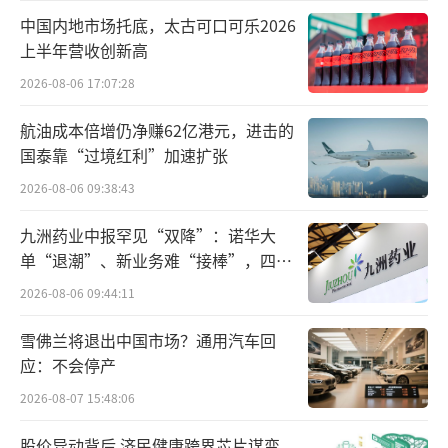
材涨价、医保政策调整等多重因素的影响，业
中国内地市场托底，太古可口可乐2026
绩出现了不同程度的下滑。据统计，共有9家企
上半年营收创新高
业出现亏损，占比达到12.5%，较2023年同期
2026-08-06 17:07:28
增加了1家。同时，营收同比增长的企业数量为
航油成本倍增仍净赚62亿港元，进击的
24家，同比减少了50%；净利润同比增长的企
国泰靠“过境红利”加速扩张
业有27家，同比也减少了44.9%。
2026-08-06 09:38:43
行业内观点指出，今年前三季度中药行业
九洲药业中报罕见“双降”：诺华大
上市企业呈现出显著的业绩分化特征，但总体
单“退潮”、新业务难“接棒”，四大
难关待闯
仍保持稳健增长态势。部分企业面临业绩下滑
2026-08-06 09:44:11
的挑战，可能受到中药材价格波动、市场需求
雪佛兰将退出中国市场？通用汽车回
变化、行业政策调整等多种因素的影响。在这
应：不会停产
些不利条件下，企业需要积极调整市场策略，
2026-08-07 15:48:06
加强产品研发和创新，以应对市场的变化和挑
股价异动背后 济民健康跨界芯片谋变