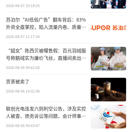
2026-08-07 10:18:25
尽管整体业绩表现承压，但仍有部分中药
苏泊尔“AI低俗广告”翻车背后：83%
企业凭借自身的核心竞争力和市场策略实现了
外资全盘掌控，陷入流量内卷、质量频
发的负循环
稳步增长。云南白药、华润三九、片仔癀、东
2026-08-07 11:17:34
阿阿胶、羚锐制药、马应龙、佐力药业、奇正
“超女”陈西贝被曝售假：百元羽绒服
藏药等17家公司，在营收和净利润方面均保持
号称鹅绒实为廉价飞丝，直播间卖出超
了同比正增长。这些企业不仅核心产品销量持
百万元
2026-08-06 09:42:26
续增长，而且在产业链布局和中药材供应与价
贡茶被卖了
格管理方面也取得了显著成效。值得一提的
2026-08-06 14:32:36
是，8家中药企业净利润超过10亿元，云南白药
断层领先。
联创光电连发六则利空公告，涉及实控
人被查、债务诉讼等问题，会计师事务
然而，与这些业绩表现亮眼的企业相比，
所曾出具“保留意见”
也有相当数量的中药企业由于集采降价、中药
2026-08-06 09:43:47