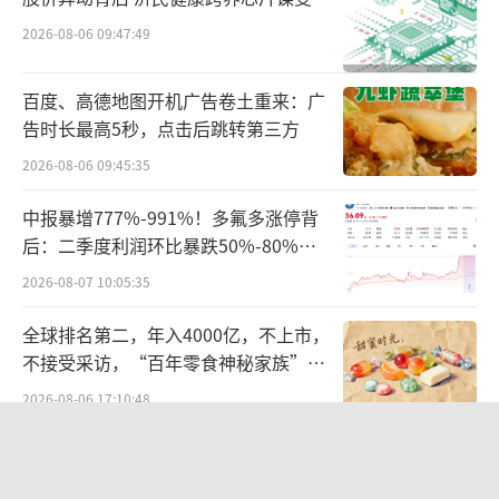
战。
2026-08-06 09:47:49
强者恒强逻辑仍在
八家企业净利润超10亿
百度、高德地图开机广告卷土重来：广
在复杂多变的市场环境和政策调整挑战
告时长最高5秒，点击后跳转第三方
下，中药行业依然展现出强大的韧性和活力，
2026-08-06 09:45:35
涌现出一批业绩表现亮眼的企业。其中，云南
白药、白云山、华润三九、片仔癀、济川药
中报暴增777%-991%！多氟多涨停背
后：二季度利润环比暴跌50%-80%，
业、同仁堂、吉林敖东、东阿阿胶等八家企业
是黄金坑还是陷阱？
2026-08-07 10:05:35
净利润均超过10亿元，成为行业内的佼佼者。
全球排名第二，年入4000亿，不上市，
不接受采访，“百年零食神秘家族”浮
出水面？
2026-08-06 17:10:48
统一中控上半年：食品业务稳步增长，
饮品业务除奶茶外全线承压