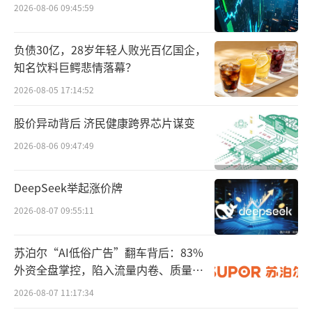
2026-08-06 09:45:59
今年前三季度，百济神州的研发费用支出
为101.66亿元，较上年同期有所增长。同期，
负债30亿，28岁年轻人败光百亿国企，
知名饮料巨鳄悲情落幕？
销售费用、管理费用分别为63.48亿元、31.53
亿元，均同比增长。从上面的营收可知，这三
2026-08-05 17:14:52
大费用加起来已经“超支”，更何况还有其他
股价异动背后 济民健康跨界芯片谋变
费用。
2026-08-06 09:47:49
DeepSeek举起涨价牌
2026-08-07 09:55:11
苏泊尔“AI低俗广告”翻车背后：83%
外资全盘掌控，陷入流量内卷、质量频
发的负循环
2026-08-07 11:17:34