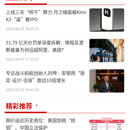
商业化权利后，确认了与合作相关的剩余递延
收入，相应增加了上年同期营业收入。
上线三天“榨干”算力 月之暗面被Kimi
K3“逼”着IPO
2026-08-07 16:25:22
51.79 亿天价罚单深度拆解：携程反垄
断裁量为何远超阿里、美团？
2026-08-07 17:25:27
专访战斗蚂蚁创始人刘坤：安顿用“锁
定-设计-击穿”跑出10倍增长
2026-08-07 09:41:09
以第三季度为例，百悦泽®全球销售额总计
49.14亿元，同比增长91.1%，在血液肿瘤领域
精彩推荐
进一步巩固领导地位；百泽安®的销售额总计1
铜价迫近历史高位：美国加税“抢
1.69亿元，同比增长11.7%。
铜”、中国立法保护