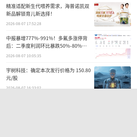
精准适配新生代喂养需求，海普诺凯双
新品解锁育儿新选择！
2026-08-07 17:52:28
实际上，百济神州这几年都在亏损。从之
前的数据来看，2017年至2023年，百济神州分
中报暴增777%-991%！多氟多涨停背
别亏损9.82亿元、47.47亿元、69.15亿元、11
后：二季度利润环比暴跌50%-80%，
是黄金坑还是陷阱？
3.8亿元、97.48亿元、136.4亿元、67.16亿
2026-08-07 10:05:35
元。据粗略统计，百济神州这期间累计亏损近5
宇树科技：确定本次发行价格为 150.80
80亿元。
元/股
2026-08-07 16:33:02
对于连年的亏损，百济神州曾表示，大部
分产品管线仍处于新药研发阶段，尚未形成销
宁德时代分红61.8亿仍遭行业“去宁德
售，研发支出金额较大。据统计，近7年，百济
化” 曾毓群的“尊重考题”该怎么答？
神州研发费用合计超600亿元。
2026-08-07 17:04:53
而这亏损的一大笔钱又从何而来？超募资
具身智能迎来“定价锚”！宇树科技