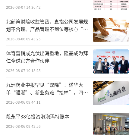
据了解，百济神州目前共有3款自主研发并
2026-08-07 14:30:42
获批上市药物，包括百悦泽®（泽布替尼，一款
北部湾财险收监管函，直指公司发展规
用于治疗多种血液肿瘤的布鲁顿氏酪氨酸激酶
划不合理、产品管理不到位等核心“痛
（BTK）小分子抑制剂）、百泽安®（替雷利珠
点”
2026-08-06 09:43:25
单抗，一款用于治疗多种实体瘤及血液肿瘤的
体育营销成光伏出海重地，隆基成为拜
抗PD-1抗体免疫疗法）和百汇泽®（帕米帕利，
仁全球官方合作伙伴
一款具有选择性的PARP1和PARP2小分子抑制
2026-08-07 10:18:25
剂）。
九洲药业中报罕见“双降”：诺华大
今年10月，百泽安®已在美国商业化上市，
单“退潮”、新业务难“接棒”，四大
用于食管鳞状细胞癌（ESCC）患者的二线治
难关待闯
2026-08-06 09:44:11
疗，已在首批欧洲国家商业化上市用于ESCC患
段永平38亿投资泡泡玛特账本
者的二线治疗和非小细胞肺癌（NSCLC）患者
2026-08-06 09:42:56
的一线和二线治疗。