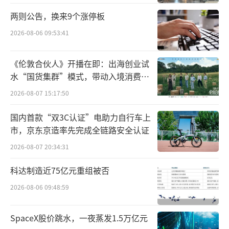
虽然营收在不断增长，但百济神州却仍没
两则公告，换来9个涨停板
实现盈利。这是怎么一回事？今年前三季度，
2026-08-06 09:53:41
百济神州归母净利润亏损36.87亿元，虽然较去
年同期亏损有所收窄，但整体仍未显现出“造
《伦敦合伙人》开播在即：出海创业试
水“国货集群”模式，带动入境消费反
血”能力，亏损情况并未得到根本改善。
向种草
2026-08-07 15:17:50
对此，百济神州表示，三季度归母净利润
国内首款“双3C认证”电助力自行车上
的减少主要系上年同期收到百时美施贵宝（BM
市，京东京造率先完成全链路安全认证
S）仲裁和解产生的普通股确认的相关非现金收
2026-08-07 20:34:31
益所致。
科达制造近75亿元重组被否
“三大费用”高昂
2026-08-06 09:48:59
创新药的研发，耗时长、投资大，盈利周
SpaceX股价跳水，一夜蒸发1.5万亿元
期长。