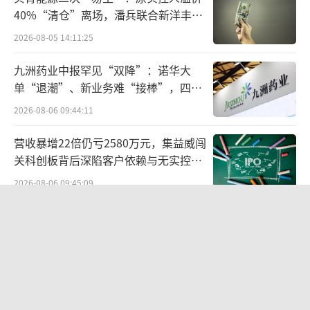
力的“降维打击”。
40%“清仓”离场，潘兵联合新洋丰、
宏科百世拟入主
2021年，罗氏就带着抗感染新药玛巴洛沙
2026-08-05 14:11:25
韦登陆中国市场，去年又推出了玛巴洛沙韦干
九洲药业中报罕见“双降”：诺华大
悬混剂的新剂型，用于5至12岁感染甲乙流的儿
单“退潮”、新业务难“接棒”，四大
童，向东阳光的主阵地发起冲击。流感高发，
难关待闯
2026-08-06 09:44:11
罗氏的动作很快，上市仅8个月后，就把玛巴洛
营收暴增22倍仍亏2580万元，集益威闯
沙韦谈进了医保，在全国范围内线上、线下快
关科创板背后深陷客户依赖与无实控人
速完成铺货，声势浩大。
困局
2026-08-06 09:45:09
2024年，玛巴洛沙韦在抗流感药物中的市
欣天科技易主背后藏六年对赌，“华为
场份额已升至10.8%，而磷酸奥司他韦的市场
概念+AI营销”溢价难掩52亿重资产考
份额则下降了8%。
验
2026-08-05 14:14:15
东阳光的危机，已经是摆在明面上了的。
航油成本倍增仍净赚62亿港元，进击的
国泰靠“过境红利”加速扩张