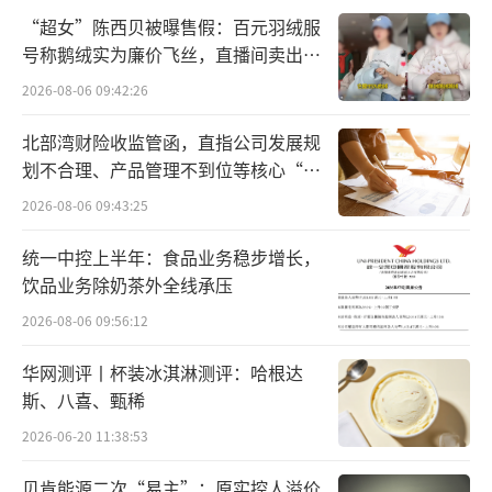
危机重重
“超女”陈西贝被曝售假：百元羽绒服
号称鹅绒实为廉价飞丝，直播间卖出超
东阳光即将面临的挑战是全方位的。放眼
百万元
2026-08-06 09:42:26
整个奥司他韦的市场，东阳光虽处在头部，但
近年来竞争者的涌入带来了很大竞争压力。仅
北部湾财险收监管函，直指公司发展规
划不合理、产品管理不到位等核心“痛
磷酸奥司他韦的市场，东阳光药的份额已从202
点”
2026-08-06 09:43:25
3年的64.8%下降至54.8%。
统一中控上半年：食品业务稳步增长，
2024年，中国抗流感药物的市场规模在67
饮品业务除奶茶外全线承压
亿元，而相对应的，国内有着超120家药企在生
2026-08-06 09:56:12
产流感药物。仅奥司他韦这一类品种，就有70
多家竞争对手，包括原研药企罗氏，以及一品
华网测评丨杯装冰淇淋测评：哈根达
斯、八喜、甄稀
红、石药集团等众多本土药企。
2026-06-20 11:38:53
新型流感药的上市，给东阳光制造了更强
贝肯能源二次“易主”：原实控人溢价