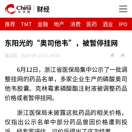
财经
推荐
TMT
金融
地产
消费
医药
酒业
IPO
东阳光的“奥司他韦”，被暂停挂网
健识局
2025-06-13 11:14:54
6月12日，浙江省医保局集中公示了一批调
整挂网的药品名单，多家企业生产的磷酸奥司
他韦胶囊、克林霉素磷酸酯注射液被调整药品
价格或者暂停挂网。
浙江医保局未披露这批药品的相关价格，
仅指出公示名单中部分药品曾因价格遭到投
诉，经专家评估、议价后得出了这次结果。