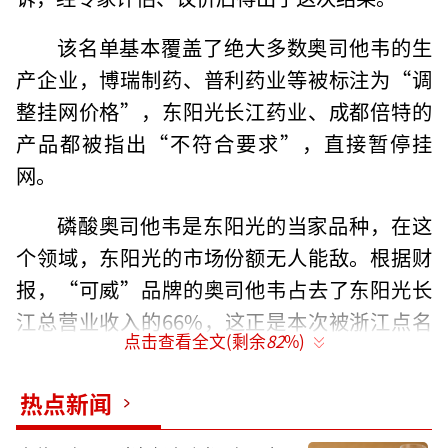
该名单基本覆盖了绝大多数奥司他韦的生
产企业，博瑞制药、普利药业等被标注为“调
整挂网价格”，东阳光长江药业、成都倍特的
产品都被指出“不符合要求”，直接暂停挂
网。
磷酸奥司他韦是东阳光的当家品种，在这
个领域，东阳光的市场份额无人能敌。根据财
报，“可威”品牌的奥司他韦占去了东阳光长
江总营业收入的66%，这正是本次被浙江点名
点击查看全文(剩余
82
%)
暂停挂网的品种。每年流感季，东阳光的产品
都会被抢购断货，价格疯涨，每次奥司他韦都
热点新闻
会处在舆论中心，引发各地监管部门的注意。