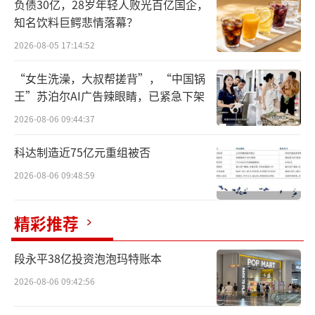
负债30亿，28岁年轻人败光百亿国企，
全方位限价
知名饮料巨鳄悲情落幕？
每逢流感季，奥司他韦频频因为涨价而被
2026-08-05 17:14:52
推向风口浪尖。老百姓都很疑惑：奥司他韦不
“女生洗澡，大叔帮搓背”，“中国锅
是集采了吗，为什么还是那么贵？
王”苏泊尔AI广告辣眼睛，已紧急下架
2026-08-06 09:44:37
2022年，奥司他韦胶囊曾被纳入第七批国
家集采，中选价格每粒不到1元，降幅达84%。
科达制造近75亿元重组被否
值得注意的是，中标的并非东阳光长江旗下
2026-08-06 09:48:59
的“可威”品牌，而是东阳光药业的“奥司他
韦胶囊”，包装上和“可威”有所不同。“可
精彩推荐
威”是有品牌效应的，而东阳光药在第七批集
段永平38亿投资泡泡玛特账本
采中标的品种在市场上销路并不好，即使进了
集采降价，影响是可控的。
2026-08-06 09:42:56