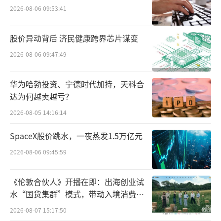
露，2024年，公立医院减少了对集采计划之外
2026-08-06 09:53:41
的采购，导致“可威”奥司他韦的销售下滑。
如今，浙江省因“可威”胶囊价格暂停挂网，
股价异动背后 济民健康跨界芯片谋变
无疑又给东阳光加上了一道枷锁。
2026-08-06 09:47:49
但“可威”的限价还不是主要影响，对东
华为哈勃投资、宁德时代加持，天科合
阳光更大的打击还是来自奥司他韦颗粒被集
达为何越卖越亏？
采。曾经，东阳光药的奥司他韦颗粒是公司的
2026-08-05 14:16:14
支柱，占据了同品类中99%的份额。然而自202
SpaceX股价跳水，一夜蒸发1.5万亿元
3年来，磷酸奥司他韦颗粒就进入到了各地省级
2026-08-06 09:45:59
集采的范围中。截至去年年底，全国20个省份
已经实施了奥司他韦颗粒的集采。截至2024年
《伦敦合伙人》开播在即：出海创业试
底，奥司他韦颗粒的平均售价已降至每袋2.97
水“国货集群”模式，带动入境消费反
元。
向种草
2026-08-07 15:17:50