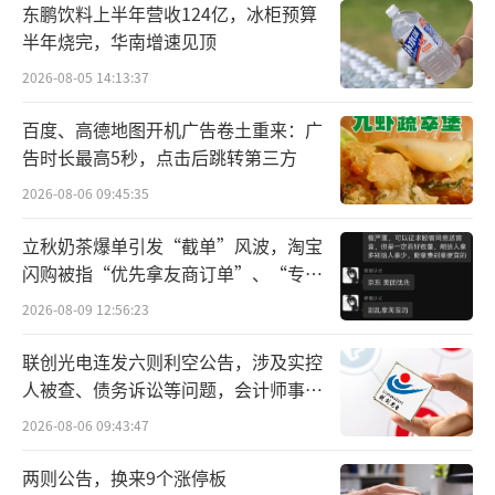
这是实打实的高招，东阳光得以保留“可
东鹏饮料上半年营收124亿，冰柜预算
威”胶囊的高定价，还可以在集采外市场销
半年烧完，华南增速见顶
售。根据江苏省公共资源交易中心，“可
2026-08-05 14:13:37
威”品牌的奥司他韦胶囊目前挂网价在9.86元
百度、高德地图开机广告卷土重来：广
一粒，比集采中选的奥司他韦胶囊贵了近10
告时长最高5秒，点击后跳转第三方
倍。
2026-08-06 09:45:35
立秋奶茶爆单引发“截单”风波，淘宝
闪购被指“优先拿友商订单”、“专挑
贵的拿”
2026-08-09 12:56:23
图源：江苏省公共资源交易中心
联创光电连发六则利空公告，涉及实控
人被查、债务诉讼等问题，会计师事务
只是，现在这条路恐怕是走不通了。自去
所曾出具“保留意见”
2026-08-06 09:43:47
年来，国家医保局加强了集采药品的落地实
施，奥司他韦的销售也受到影响。东阳光药披
两则公告，换来9个涨停板