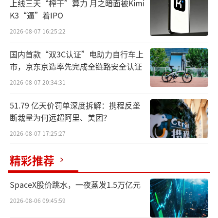
布的关于集采“三进”的专项文件中都包括乡
上线三天“榨干”算力 月之暗面被Kimi
镇卫生院、社区卫生服务中心/站。
K3“逼”着IPO
2026-08-07 16:25:22
作为集采扩围的重要举措，“三进”已在
国内首款“双3C认证”电助力自行车上
多省相继落地执行。
市，京东京造率先完成全链路安全认证
集采“三进”涉及的医药机构数量、药品
2026-08-07 20:34:31
市场规模究竟有多大呢？下面就做一简单分
51.79 亿天价罚单深度拆解：携程反垄
析。
断裁量为何远超阿里、美团？
下文中的“三进”包括公立基层医疗机构
2026-08-07 17:25:27
（村卫生室、乡镇卫生院、城市社区卫生服务
精彩推荐
中心/站），民营医疗机构（民营医院、诊
所），零售药店（实体药店、网上药店）。
SpaceX股价跳水，一夜蒸发1.5万亿元
2026-08-06 09:45:59
覆盖医药机构：167万家