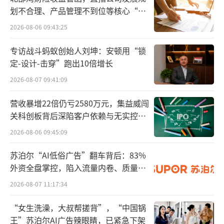
划不合理、产品管理不到位等核心“痛
点”
2026-08-06 09:43:25
专访战斗蚂蚁创始人刘坤：安顿用“锁
定-设计-击穿”跑出10倍增长
2026-08-07 09:41:09
涉及药品市场：过万亿
营收暴增22倍仍亏2580万元，集益威闯
关科创板背后深陷客户依赖与无实控人
再看下“三进”涉及的药品市场规模。
困局
2026-08-06 09:45:09
2024年，药店销售药品5740亿元（含实体
苏泊尔“AI低俗广告”翻车背后：83%
药店4981亿元、网上药店销售759亿元）。公
外资全盘掌控，陷入流量内卷、质量频
立基层医疗机构销售药品2167亿元（包括乡镇
发的负循环
2026-08-07 11:17:34
卫生院877亿元）。民营医疗机构售药2718亿
元（含民营医院2123亿元（2021年数据））。
“女生洗澡，大叔帮搓背”，“中国锅
王”苏泊尔AI广告辣眼睛，已紧急下架