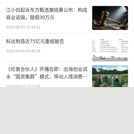
集采“三进”对患者是福音，对药企是挑
江小白起诉东方甄选案结果公布：构成
战。但涉及167万家机构、超万亿的市场，足以
商业诋毁，赔偿30万元
引起药企高度重视，调整战略，及时应对。
2026-08-03 16:34:22
科达制造近75亿元重组被否
当然，“三进”第一步只涉及医保定点的
医药机构，但集采品种覆盖所有终端只不过是
2026-08-06 09:48:59
时间问题。
《伦敦合伙人》开播在即：出海创业试
特约作者|张自然博士
水“国货集群”模式，带动入境消费反
（责任编辑：zx0600）
向种草
2026-08-07 15:17:50
段永平38亿投资泡泡玛特账本
2026-08-06 09:42:56
红火的酒水闪电仓是来“割韭菜”的