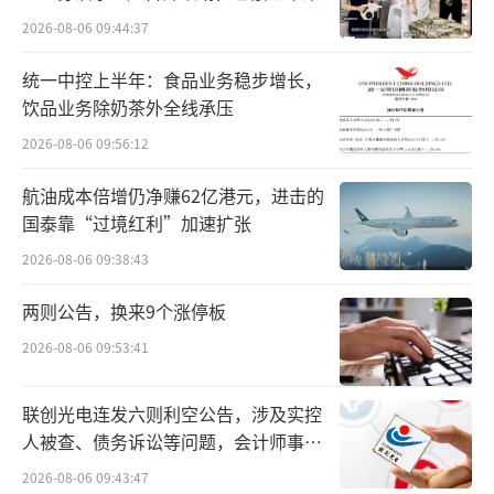
集采“三进”共涉及药品市场规模10625亿
2026-08-06 09:44:37
元，上述民营医疗机构和村卫生室都是2021年
统一中控上半年：食品业务稳步增长，
的数据，2024年的销售额还要大些。（详见下
饮品业务除奶茶外全线承压
图）
2026-08-06 09:56:12
航油成本倍增仍净赚62亿港元，进击的
国泰靠“过境红利”加速扩张
2026-08-06 09:38:43
两则公告，换来9个涨停板
2026-08-06 09:53:41
联创光电连发六则利空公告，涉及实控
人被查、债务诉讼等问题，会计师事务
所曾出具“保留意见”
2026-08-06 09:43:47