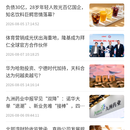
2024年，中国药店总数为683666家（南方
负债30亿，28岁年轻人败光百亿国企，
知名饮料巨鳄悲情落幕？
所数据），公立基层医疗机构64.1万家（含村
2026-08-05 17:14:52
卫生室57万家、乡镇卫生院3.3万家、社区卫生
服务中心/站3.7万家），民营医疗机构34.6万家
体育营销成光伏出海重地，隆基成为拜
（包括民营医院2.7万家，诊所31.9万家（2023
仁全球官方合作伙伴
年数据））。
2026-08-07 10:18:25
集采“三进”涉及的医药机构合计167万
华为哈勃投资、宁德时代加持，天科合
达为何越卖越亏？
家。（详见下图）
2026-08-05 14:16:14
九洲药业中报罕见“双降”：诺华大
单“退潮”、新业务难“接棒”，四大
难关待闯
2026-08-06 09:44:11
北部湾财险收监管函，直指公司发展规