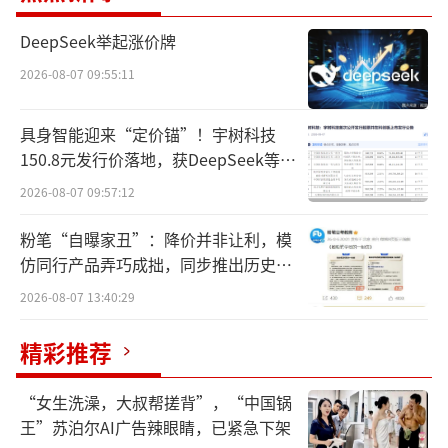
的配售严重不及预期，3月启动线上招股后，公
DeepSeek举起涨价牌
开发售孖展认购倍数仅4.85倍，这在港股新股
2026-08-07 09:55:11
认购中是很低的倍数，因此不得不按下暂停
键。
具身智能迎来“定价锚”！宇树科技
150.8元发行价落地，获DeepSeek等豪
三个月后，同仁堂医养在2026年6月重启全
华战配加持
2026-08-07 09:57:12
球发售，并将发行区间下调至5.48港元至6.21
港元，并且引入了郑州的航空港科技资本、Aur
粉笔“自曝家丑”：降价并非让利，模
ora SF、中金香港证券（CICCFT）三家基石投
仿同行产品弄巧成拙，同步推出历史学
员退费方案
资者，合计认购5382.85万股，涉资2.96亿港
2026-08-07 13:40:29
元。目前这三家基石机构也都大比例浮亏。
精彩推荐
自降身价，市场冷遇依旧
“女生洗澡，大叔帮搓背”，“中国锅
香港资本市场对同仁堂医养的业绩是有担
王”苏泊尔AI广告辣眼睛，已紧急下架