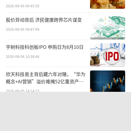
复医疗行业平均，更大幅超过于同仁堂科技、
2026-08-06 09:45:35
同仁堂国药的市盈率。这让同仁堂医养的上市
路一直充满争议。
股价异动背后 济民健康跨界芯片谋变
2026-08-06 09:47:49
要不是2024年出售了石家庄同仁堂中医医
院，同仁堂医养的净利润就必然会走向下坡
宇树科技科创板IPO 申购日为8月10日
路。缺少出售资产的收益，公司2025年净利润
2026-08-04 10:38:46
已经下滑。截至2025年9月30日，同仁堂医养
净利润为2399.7万元，同比下降9.76%。
欣天科技易主背后藏六年对赌，“华为
概念+AI营销”溢价难掩52亿重资产考
预期打得太高，但没有足够稳固的基本盘
验
2026-08-05 14:14:15
支撑。上市后不被认可也是情理之中。
营收暴增22倍仍亏2580万元，集益威闯
康养行业低迷
关科创板背后深陷客户依赖与无实控人
困局
2026-08-06 09:45:09
同仁堂医养此次上市遇冷，折射出资本市