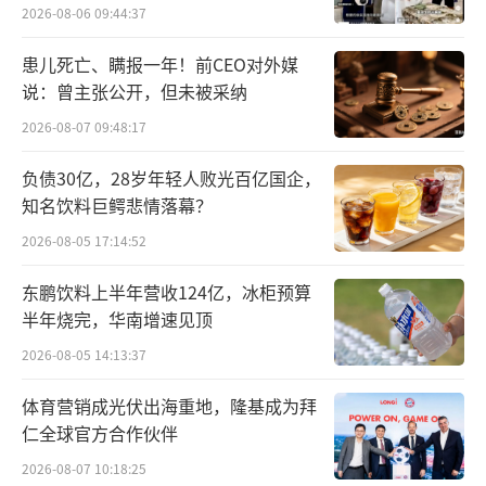
忧的。这家公司顶着“同仁堂”的名号，在香
2026-08-06 09:44:37
港投资者心目中有一定的好感度，但它的业务
患儿死亡、瞒报一年！前CEO对外媒
主要是中医医疗服务，无法在香港落地，和同
说：曾主张公开，但未被采纳
仁堂科技、同仁堂国药这两家港股上市公司相
2026-08-07 09:48:17
比，影响力就弱了很多。
负债30亿，28岁年轻人败光百亿国企，
同仁堂医养号称在非公立中医院医疗服务
知名饮料巨鳄悲情落幕？
行业中排行第二，实际的市场份额占比仅在0.
2026-08-05 17:14:52
2%。目前同仁堂医养旗下共12家医疗机构，如
东鹏饮料上半年营收124亿，冰柜预算
北京同仁堂中医医院、北京同仁堂第二中医医
半年烧完，华南增速见顶
院等。不少还是近几年收购而得的，如2022年
2026-08-05 14:13:37
以后收购了浙江义乌三溪堂保健院、三溪堂国
体育营销成光伏出海重地，隆基成为拜
药馆等资产；2024年后又收购了上海承志堂、
仁全球官方合作伙伴
上海中和堂，并处理了亏损资产石家庄同仁堂
2026-08-07 10:18:25
中医医院。