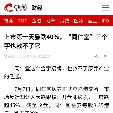
财经
推荐
TMT
金融
地产
消费
医药
酒业
IPO
上市第一天暴跌40%，“同仁堂”三个
字也救不了它
健识局
2026-07-08 10:52:27
同仁堂这个金字招牌，也救不了康养产业
的低迷。
7月7日，同仁堂医养正式登陆港交所。市
场反馈却让人大跌眼镜：开盘即破发，一度跌
超45%。截至收盘，同仁堂医养每股3.35港
元，跌去了39%。