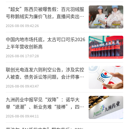
“超女”陈西贝被曝售假：百元羽绒服
号称鹅绒实为廉价飞丝，直播间卖出超
百万元
2026-08-06 09:42:26
中国内地市场托底，太古可口可乐2026
上半年营收创新高
2026-08-06 17:07:28
联创光电连发六则利空公告，涉及实控
人被查、债务诉讼等问题，会计师事务
所曾出具“保留意见”
2026-08-06 09:43:47
九洲药业中报罕见“双降”：诺华大
单“退潮”、新业务难“接棒”，四大
难关待闯
2026-08-06 09:44:11