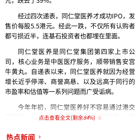
经过四次递表，同仁堂医养才成功IPO，发
售价每股5.5港元。经此一跌，不仅所有认购者
都亏损近半，连基石投资者也都埋在里面。
同仁堂医养是同仁堂集团第四家上市公
司，核心业务是中医医疗服务，顺带销售安宫
牛黄丸。自递表以来，同仁堂医养就因为经营
增长近乎停滞、商誉高悬、以及远高于同行的
市盈率和估值等一系列问题而广受诟病。
今年年初，同仁堂医养好不容易通过港交
所聆讯，当时宣布发行区间在7.3港元至8.3港
点击查看全文(剩余
84
%)
元，到了3月上市前夕，又突然宣布延迟全球发
热点新闻
售及上市计划。市场观点认为，当时面向机构