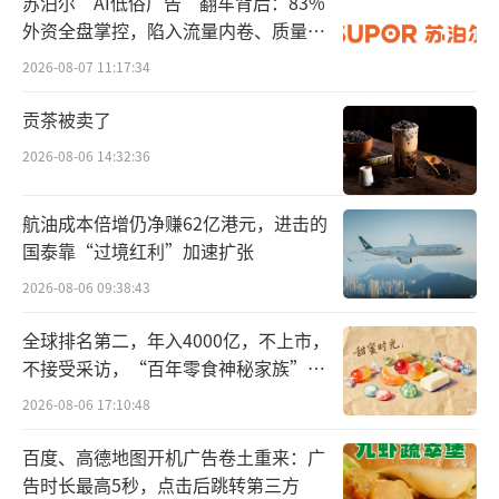
苏泊尔“AI低俗广告”翻车背后：83%
图源：同仁堂医养招股书
外资全盘掌控，陷入流量内卷、质量频
发的负循环
所以，同仁堂医养顶着“同仁堂”的大帽
2026-08-07 11:17:34
子，业务上和同仁堂却没有太大的联系。虽然
贡茶被卖了
一番腾挪操作维持了公司的营收和利润，但202
2026-08-06 14:32:36
2-2024年，同仁堂医养的营收增长越发放缓，2
024年已经近乎停滞，营收11.75亿元。
航油成本倍增仍净赚62亿港元，进击的
国泰靠“过境红利”加速扩张
同样值得注意的是，2024年同仁堂医养的
2026-08-06 09:38:43
医疗服务部分毛利率16.4%，综合毛利率18.9
3%，远低于其竞争对手固生堂30%的水平。
全球排名第二，年入4000亿，不上市，
不接受采访，“百年零食神秘家族”浮
但同仁堂医养显然自视甚高。2026年初招
出水面？
2026-08-06 17:10:48
股时，同仁堂发行市值约在34亿港元至38.6亿
百度、高德地图开机广告卷土重来：广
港元，对应的市盈率达67到84倍，远超港股康
告时长最高5秒，点击后跳转第三方