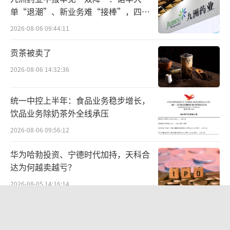
活用户超过5亿。而苹果却没资格参与这场盛
单“退潮”、新业务难“接棒”，四大
宴。
难关待闯
2026-08-06 09:44:11
拦路劫财？
贡茶被卖了
2026-08-06 14:32:36
如今苹果与微信、抖音的纠纷，把“苹果
税”这个极具争议的问题再次摆上台面，对于
统一中控上半年：食品业务稳步增长，
这笔收入，苹果到底是“取之有道”还是“拦
饮品业务除奶茶外全线承压
路劫财”，在业内专家看来也非一言以蔽之。
2026-08-06 09:56:12
产业观察家丁少将对北京商报记者分析
华为哈勃投资、宁德时代加持，天科合
称，从手机小游戏产业链看，其本身就包含技
达为何越卖越亏？
术平台、发行公司、渠道平台、广告平台，链
2026-08-05 14:16:14
条上哪方的地位更重要，哪方自然分得更多利
中报暴增777%-991%！多氟多涨停背
润。微信、抖音、QQ、今日头条等应用，兼具
后：二季度利润环比暴跌50%-80%，