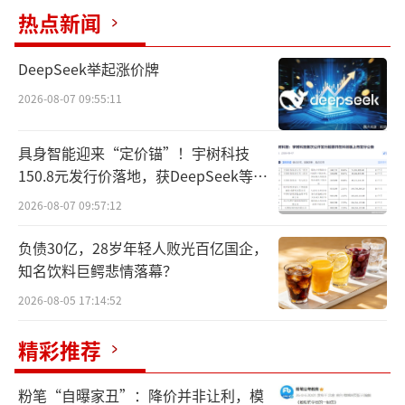
热点新闻
谁在挣钱
DeepSeek举起涨价牌
所谓“苹果税”指的是渠道分成，苹果应
2026-08-07 09:55:11
用商店的分成比例一般为30%，这也意味着，
用户在iOS商店下载游戏后，每充值1元钱，就
具身智能迎来“定价锚”！宇树科技
有0.3元进入苹果的口袋。
150.8元发行价落地，获DeepSeek等豪
华战配加持
2026-08-07 09:57:12
此前腾讯方面在电话会议上表示，就微信
小程序收费事宜正在与苹果磋商。8月19日，北
负债30亿，28岁年轻人败光百亿国企，
知名饮料巨鳄悲情落幕？
京商报记者再次联系腾讯采访，对方称除了电
话会议上的表态外，没有更多更新的内容。
2026-08-05 17:14:52
精彩推荐
粉笔“自曝家丑”：降价并非让利，模