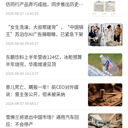
仿同行产品弄巧成拙，同步推出历史学
员退费方案
2026-08-07 13:40:29
“女生洗澡，大叔帮搓背”，“中国锅
王”苏泊尔AI广告辣眼睛，已紧急下架
凭借着iOS生态的垄断地位，苹果税一直畅
2026-08-06 09:44:37
行无阻，但也有很多人绕过这一门槛，例如在
东鹏饮料上半年营收124亿，冰柜预算
微信小程序游戏中，用户想要充值时，往往被
半年烧完，华南增速见顶
导向游戏开发公司的客服中心进行付款，在抖
2026-08-05 14:13:37
音上，短剧充值、虚拟课程购买也有类似现
象。
患儿死亡、瞒报一年！前CEO对外媒
说：曾主张公开，但未被采纳
让苹果心焦的莫过于看别人吃肉，自己却
2026-08-07 09:48:17
难喝汤，如今无论是抖音还是微信，小游戏从
雪佛兰将退出中国市场？通用汽车回
开发到变现的链条已十分成熟。
应：不会停产