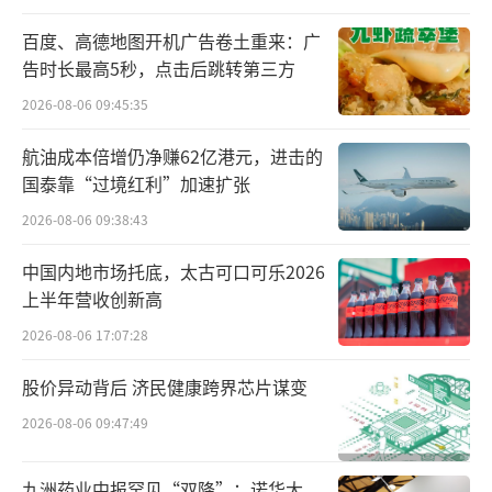
百度、高德地图开机广告卷土重来：广
告时长最高5秒，点击后跳转第三方
张先生表示，尽管自己这边看不到平台收
2026-08-06 09:45:35
入，但无疑平台方拿走大部分。而且无论是抖
航油成本倍增仍净赚62亿港元，进击的
音、微信，都要给游戏综合排名，排名靠前的
国泰靠“过境红利”加速扩张
会得到更多曝光。由于制作门槛不高，自己这
2026-08-06 09:38:43
款游戏排名靠后，如今每月的收入降到仅约100
中国内地市场托底，太古可口可乐2026
多元。
上半年营收创新高
从微信公开的分成政策看，平台的确油水
2026-08-06 17:07:28
颇丰，以其2021年更新的政策为例，普通小游
股价异动背后 济民健康跨界芯片谋变
戏的现金分成规则是平台抽走当月流水的4
2026-08-06 09:47:49
0%，对创意小游戏相对宽松，平台抽走30%。
数据显示，目前微信小游戏用户达到10亿，月
九洲药业中报罕见“双降”：诺华大