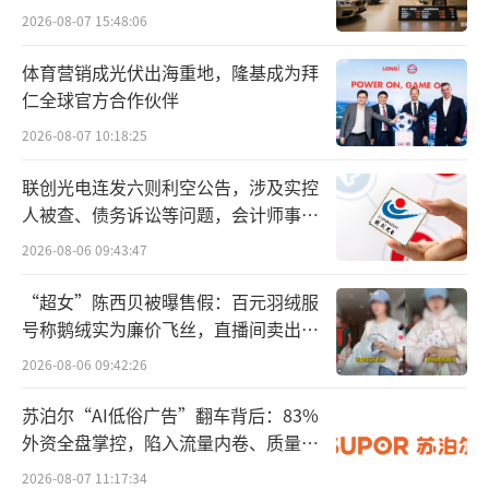
游戏开发者张先生做了一款“跳一跳”类
2026-08-07 15:48:06
的小游戏，他对北京商报记者表示，自己的游
体育营销成光伏出海重地，隆基成为拜
戏主要是靠播放广告挣钱，今年初游戏刚上线
仁全球官方合作伙伴
时，半个月的广告请求就达到了约1.3万次，曝
2026-08-07 10:18:25
光达到约1.2万次，广告点击量约1000次，期间
联创光电连发六则利空公告，涉及实控
广告收入超过4000元。
人被查、债务诉讼等问题，会计师事务
所曾出具“保留意见”
2026-08-06 09:43:47
“超女”陈西贝被曝售假：百元羽绒服
号称鹅绒实为廉价飞丝，直播间卖出超
百万元
2026-08-06 09:42:26
苏泊尔“AI低俗广告”翻车背后：83%
外资全盘掌控，陷入流量内卷、质量频
发的负循环
2026-08-07 11:17:34