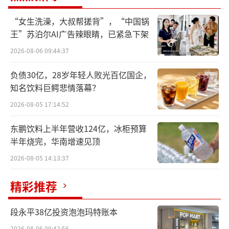
0%，全年GMV将迈过4万亿元关口，逼近拼多
“女生洗澡，大叔帮搓背”，“中国锅
多水平（同支付口径）。一年多以前，抖音电
王”苏泊尔AI广告辣眼睛，已紧急下架
商的广告收入已超过阿里巴巴。
2026-08-06 09:44:37
多位二级市场投资人分析，淘宝的支付GM
负债30亿，28岁年轻人败光百亿国企，
V在6万亿元的体量。如果双方都保持目前的增
知名饮料巨鳄悲情落幕？
速，要不了几年就会被赶上。不过抖音电商的
2026-08-05 17:14:52
退货率远高于淘宝，如果看最终的结算GMV，
东鹏饮料上半年营收124亿，冰柜预算
双方仍有较大差距。
半年烧完，华南增速见顶
抖音生活服务业务在今年同样大幅增长，
2026-08-05 14:13:37
前十个月增速接近60%，全年GTV（主要为到
精彩推荐
店消费贡献的成交额）预计将超8000亿元。据
我们了解，美团2024年的到店GTV在1万亿元左
段永平38亿投资泡泡玛特账本
右，今年二、三季度受外卖大战等影响，增速
2026-08-06 09:42:56