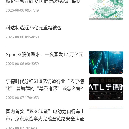
股价异动背后 济民健康跨界芯片谋变
去几年，抖音电商也把重点放在了建设货架电
2026-08-06 09:47:49
商上。
服饰美妆等单价低、适合在直播间展示的
科达制造近75亿元重组被否
商品，是抖音的优势所在，但这类商品更多是
2026-08-06 09:48:59
冲动消费，退货率高，光靠它们不够让消费者
养成主动搜索商品下单的习惯。单价高、消费
SpaceX股价跳水，一夜蒸发1.5万亿元
者决策更慎重的耐用消费品市场规模更大，做
2026-08-06 09:45:59
好了也会让消费者养成主动来抖音消费的习
宁德时代分红61.8亿仍遭行业“去宁德
惯。
化” 曾毓群的“尊重考题”该怎么答？
每年，抖音电商会研究各行业的市场规
2026-08-07 17:04:53
模、其他头部电商平台的市占率，将规模大、
国内首款“双3C认证”电助力自行车上
抖音市占率低的四五个品类，定为“特色类
市，京东京造率先完成全链路安全认证
目”，给予扶持，包括分配更多营销资金，产
2026-08-07 20:34:31