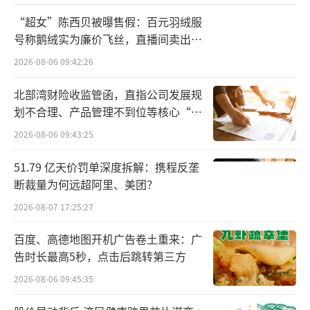
这个阶段的新战略：耐用消费品（包括家电、
“超女”陈西贝被曝售假：百元羽绒服
消费电子产品）实现市场份额突破；通过优化
号称鹅绒实为廉价飞丝，直播间卖出超
百万元
流量分配机制，提升结算GMV。这两个战略也
2026-08-06 09:42:26
直指抖音电商当前最大的两项挑战——建设货架
北部湾财险收监管函，直指公司发展规
电商、降低退货率。一位抖音电商人士透露，
划不合理、产品管理不到位等核心“痛
抖音上半年还加大了电商内容与电商广告的流
点”
2026-08-06 09:43:25
量占比，目前已超过10%。
51.79 亿天价罚单深度拆解：携程反垄
理论上，电商业务获得的流量越多，能创
断裁量为何远超阿里、美团？
造的GMV就越高。但为保护抖音本身的用户体
2026-08-07 17:25:27
验，主站流量不能无限制地倾泻，这也导致直
百度、高德地图开机广告卷土重来：广
播电商的天花板清晰可见。相比直播电商，货
告时长最高5秒，点击后跳转第三方
架电商没有主播抽佣、流量竞争相对没有那么
2026-08-06 09:45:35
激烈，商家能用更低的成本稳定经营。因此过