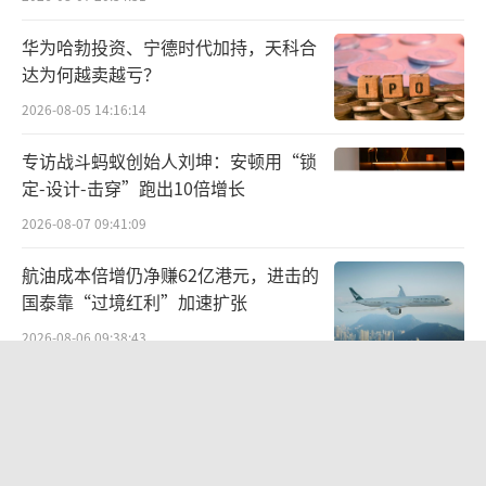
品优先解决相关需求等等。
华为哈勃投资、宁德时代加持，天科合
一位知情人士称，特色类目超越对手后，
达为何越卖越亏？
抖音会更换别的类目继续扶持。抖音电商的目
2026-08-05 14:16:14
标就是，在每个行业，追上份额，然后超越，
专访战斗蚂蚁创始人刘坤：安顿用“锁
最终保持领先。去年，抖音的特色类目是宠
定-设计-击穿”跑出10倍增长
物、酒、鲜花、生鲜等，今年纳入了消费电子
2026-08-07 09:41:09
产品。
航油成本倍增仍净赚62亿港元，进击的
据我们了解，抖音电商在消费电子领域
国泰靠“过境红利”加速扩张
以“新品”为切入点，通过上线独立入
2026-08-06 09:38:43
口、“猜你喜欢”等功能，提高新产品的曝光
两则公告，换来9个涨停板
率与渗透率以吸引买家。
2026-08-06 09:53:41
8 月底，苹果在抖音开设 Apple Store 旗