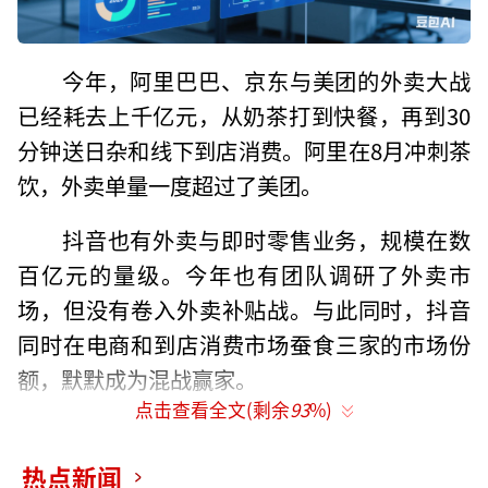
今年，阿里巴巴、京东与美团的外卖大战
已经耗去上千亿元，从奶茶打到快餐，再到30
分钟送日杂和线下到店消费。阿里在8月冲刺茶
饮，外卖单量一度超过了美团。
抖音也有外卖与即时零售业务，规模在数
百亿元的量级。今年也有团队调研了外卖市
场，但没有卷入外卖补贴战。与此同时，抖音
同时在电商和到店消费市场蚕食三家的市场份
额，默默成为混战赢家。
点击查看全文(剩余
93
%)
据《晚点LatePost》了解，抖音电商今年
前十个月的GMV（完成支付的成交额）增速超3
热点新闻