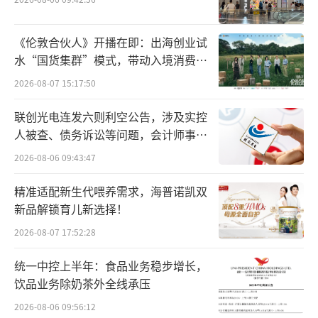
有所放缓。
《伦敦合伙人》开播在即：出海创业试
随着高德地图在9月高调进入到店业务，抖
水“国货集群”模式，带动入境消费反
音暂缓了补贴策略，“需要观望一下，根据新
向种草
2026-08-07 15:17:50
的变量调整后续策略。”一位抖音生活服务人
士说。
联创光电连发六则利空公告，涉及实控
人被查、债务诉讼等问题，会计师事务
抖音电商加速补短板：以耐用消费品扶持
所曾出具“保留意见”
2026-08-06 09:43:47
货架电商、调整机制降低退货率
精准适配新生代喂养需求，海普诺凯双
抖音电商2024年上半年曾跟进全行业的低
新品解锁育儿新选择！
价大战，导致GMV增速大幅下滑，广告收入也
2026-08-07 17:52:28
受到一定程度的影响。
统一中控上半年：食品业务稳步增长，
饮品业务除奶茶外全线承压
《晚点LatePost》了解到，字节跳动高层
2026-08-06 09:56:12
在集团今年上半年的全员会上，提出抖音电商