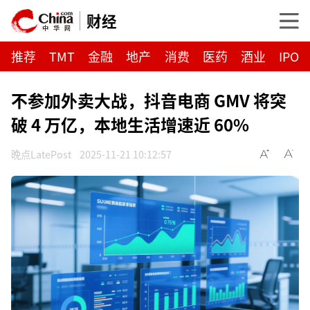
财经
推荐
TMT
金融
地产
消费
医药
酒业
IPO
不参加外卖大战，抖音电商 GMV 将突
破 4 万亿，本地生活增速近 60%
晚点LatePost
2025-11-21 10:12:57