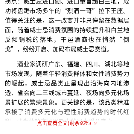
拐点：威士忌进口额、进口量首超白兰地，成
功将盘踞市场多年的“烈酒一哥”拉下王座。
值得关注的是，这一改变并非只停留在数据层
面，随着威士忌消费氛围的持续提升和白兰地
反倾销税的落地，干邑酒商也在悄然“倒
戈”，纷纷开启、加码布局威士忌赛道。
酒业家调研广东、福建、四川、湖北等地
市场发现，随着年轻消费群体和女性消费势力
的崛起，威士忌品类正呈现出沿海向内地渗
透、省会向二三线城市蔓延、夜场向多元化场
景扩展的繁荣景象。更关键的是，该品类精准
承接了消费多元化与理性消费趋势的时代红
利，成为此轮市场周期中的最大受益者之一。
点击查看全文(剩余
92
%)