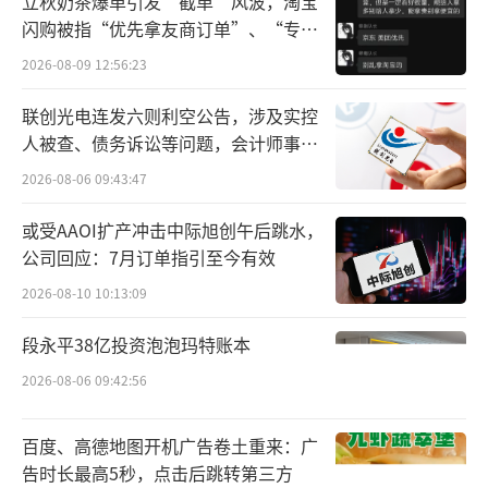
立秋奶茶爆单引发“截单”风波，淘宝
缩水三成，曾经的“烈酒之王”正经历至暗时
闪购被指“优先拿友商订单”、“专挑
刻。
贵的拿”
2026-08-09 12:56:23
联创光电连发六则利空公告，涉及实控
人被查、债务诉讼等问题，会计师事务
所曾出具“保留意见”
2026-08-06 09:43:47
或受AAOI扩产冲击中际旭创午后跳水，
公司回应：7月订单指引至今有效
2026-08-10 10:13:09
段永平38亿投资泡泡玛特账本
2026-08-06 09:42:56
威士忌的反超并非偶然，而是过往势能的
一次爆发。酒业家对比近5年的进口数据发现，
百度、高德地图开机广告卷土重来：广
告时长最高5秒，点击后跳转第三方
威士忌与白兰地在进口量额上的份额差距在不