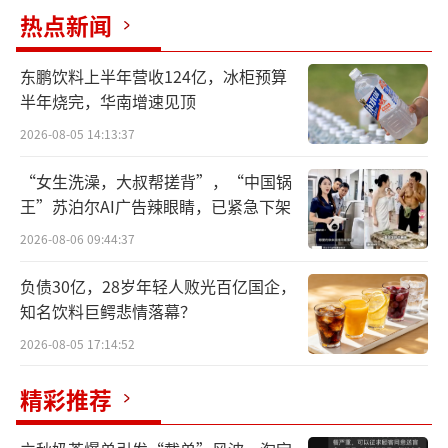
十年猛追，一朝封王，威士忌加冕“新
热点新闻
王”背后，不仅是品类地位的更替，更是消费
趋势和生活方式的深刻变革。在行业看来，这
东鹏饮料上半年营收124亿，冰柜预算
场王座更迭，是中国烈酒消费从单一崇拜走向
半年烧完，华南增速见顶
多元自主的时代注脚。
2026-08-05 14:13:37
“女生洗澡，大叔帮搓背”，“中国锅
威士忌进口首超白兰地，洋酒“一哥”易
王”苏泊尔AI广告辣眼睛，已紧急下架
主
2026-08-06 09:44:37
中国食品土畜进出口商会酒类分会发布的
负债30亿，28岁年轻人败光百亿国企，
数据显示，2025年1-6月，威士忌以2.09亿美元
知名饮料巨鳄悲情落幕？
和1714万升的进口量登顶进口烈酒品类榜首，
2026-08-05 17:14:52
实现了自洋酒正式进入中国市场二十多年以来
的首次超越；反观白兰地，受反倾销税与库存
精彩推荐
积压双重挤压，进口额同比暴跌65.84%，均价