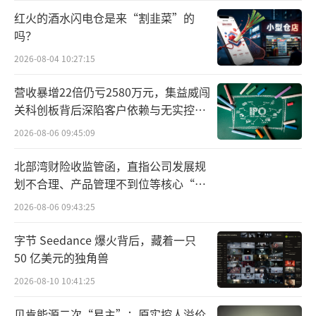
开始松动，都增加了对威士忌的布局。
红火的酒水闪电仓是来“割韭菜”的
吗？
此前未涉足威士忌领域的广东酒类二批商
2026-08-04 10:27:15
王越（化名），不仅已接手麦卡伦的相关业
营收暴增22倍仍亏2580万元，集益威闯
务，近期还在与其他威士忌厂家积极接
关科创板背后深陷客户依赖与无实控人
洽。“市场在变，你不变就会死。”
困局
2026-08-06 09:45:09
“威士忌的消费量确实起来得很明显，现
北部湾财险收监管函，直指公司发展规
在干邑销量不好，不少经销商和终端商都用其
划不合理、产品管理不到位等核心“痛
做客情引流。”广东一批商杨程（化名）也证
点”
2026-08-06 09:43:25
实。
字节 Seedance 爆火背后，藏着一只
相比干邑占绝对份额的广东市场，福建的
50 亿美元的独角兽
威士忌发展更为成熟。酒业家获悉，得益于靠
2026-08-10 10:41:25
近中国台湾的地缘因素，福建早在二十多年前
贝肯能源二次“易主”：原实控人溢价