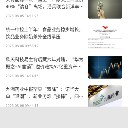
便受台商带动有威士忌上餐桌的传统，近年来
40%“清仓”离场，潘兵联合新洋丰、
更是在单一麦芽风潮的催动下发展迅猛，在厦
宏科百世拟入主
2026-08-05 14:11:25
漳泉福等沿海城市逐渐呈现出威士忌与白兰地
统一中控上半年：食品业务稳步增长，
平分秋色的发展态势。
饮品业务除奶茶外全线承压
“从消费量上看，威士忌与白兰地在福建
2026-08-06 09:56:12
部分市场已经基本实现平分天下，这在经济较
欣天科技易主背后藏六年对赌，“华为
发达的沿海市场尤为突出，厦漳泉应该属于第
概念+AI营销”溢价难掩52亿重资产考
一梯队，福州更为多元化”，福建经销商陈锋
验
2026-08-05 14:14:15
（化名）向酒业家透露，“厦门威士忌的整体
九洲药业中报罕见“双降”：诺华大
消费量肯定已经超过了白兰地，泉州、漳州、
单“退潮”、新业务难“接棒”，四大
福州也在慢慢替代，接近持平。”
难关待闯
2026-08-06 09:44:11
另一福建经销商王林（化名）也证实，泉
五年来首次中报下滑，统一饮品的存量
州曾是白兰地消费的主要市场，但现在其份额
博弈