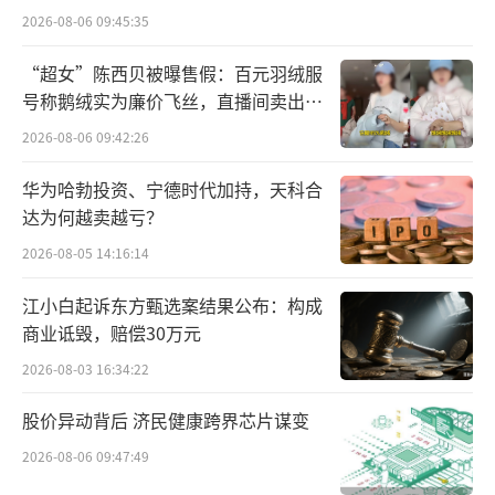
断缩小，2023年虽有短暂回调，却也在消费氛
2026-08-06 09:45:35
围的不断提升下韧性增长，直至2025年上半年
“超女”陈西贝被曝售假：百元羽绒服
迎来集中爆发。
号称鹅绒实为廉价飞丝，直播间卖出超
百万元
2026-08-06 09:42:26
拉长周期来看，这一格局的转变或许早在
十年前就已埋下伏笔。2016年酒类消费开始回
华为哈勃投资、宁德时代加持，天科合
达为何越卖越亏？
暖，随着威士忌人群的成熟和消费升维，单一
麦芽风潮开始兴起，极大加速了威士忌的崛
2026-08-05 14:16:14
起。数据显示，对比十年前，威士忌进口额已
江小白起诉东方甄选案结果公布：构成
达2015年的4.36倍，增速远超洋酒品类2.66倍
商业诋毁，赔偿30万元
的平均增速。
2026-08-03 16:34:22
事实上，威士忌与白兰地份额的此消彼长
股价异动背后 济民健康跨界芯片谋变
并非只停留在进口数据层面。酒业家调研发
2026-08-06 09:47:49
现，广东、福建原来坚定做干邑的酒商态度也