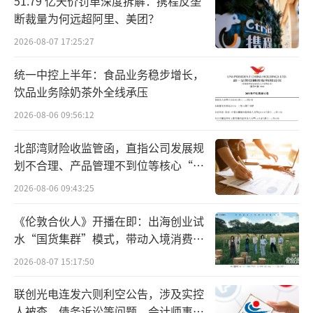
51.79 亿天价罚单深度拆解：携程反垄
断裁量为何远超阿里、美团？
2026-08-07 17:25:27
统一中控上半年：食品业务稳步增长，
饮品业务除奶茶外全线承压
2026-08-06 09:56:12
北部湾财险收监管函，直指公司发展规
划不合理、产品管理不到位等核心“痛
点”
2026-08-06 09:43:25
《伦敦合伙人》开播在即：出海创业试
水“国货集群”模式，带动入境消费反
向种草
2026-08-07 15:17:50
联创光电连发六则利空公告，涉及实控
人被查、债务诉讼等问题，会计师事务