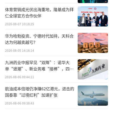
体育营销成光伏出海重地，隆基成为拜
仁全球官方合作伙伴
2026-08-07 10:18:25
华为哈勃投资、宁德时代加持，天科合
达为何越卖越亏？
2026-08-05 14:16:14
九洲药业中报罕见“双降”：诺华大
单“退潮”、新业务难“接棒”，四大
难关待闯
2026-08-06 09:44:11
航油成本倍增仍净赚62亿港元，进击的
国泰靠“过境红利”加速扩张
2026-08-06 09:38:43