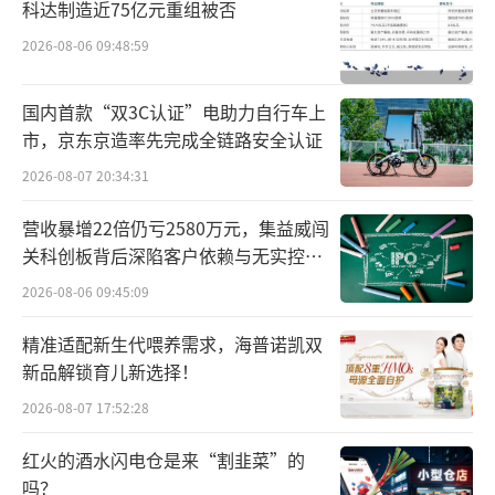
科达制造近75亿元重组被否
2026-08-06 09:48:59
国内首款“双3C认证”电助力自行车上
市，京东京造率先完成全链路安全认证
2026-08-07 20:34:31
营收暴增22倍仍亏2580万元，集益威闯
关科创板背后深陷客户依赖与无实控人
困局
2026-08-06 09:45:09
精准适配新生代喂养需求，海普诺凯双
新品解锁育儿新选择！
2026-08-07 17:52:28
红火的酒水闪电仓是来“割韭菜”的
吗？