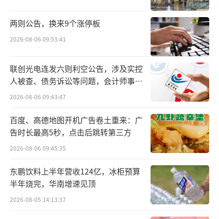
产品，而这离不开企业的自主研发创新。“发
展大健康功能性食品，实际上依赖于企业进行
两则公告，换来9个涨停板
技术研发，包括技术落地，使得全营养的食品
2026-08-06 09:53:41
能够做到三重‘保鲜’，即质量保鲜、营养保
鲜、风味保鲜，直到到达消费者的餐桌。”河
联创光电连发六则利空公告，涉及实控
南工业大学教授刘玉兰说。
人被查、债务诉讼等问题，会计师事务
所曾出具“保留意见”
2026-08-06 09:43:47
作为会议协办单位，益海嘉里金龙鱼深耕
粮油行业30余年，始终服务于新时代中国粮油
百度、高德地图开机广告卷土重来：广
告时长最高5秒，点击后跳转第三方
行业的高质量发展。2009年，金龙鱼在上海成
2026-08-06 09:45:35
立益海嘉里研发中心。十几年间，益海嘉里金
龙鱼累计投入数十亿人民币。
东鹏饮料上半年营收124亿，冰柜预算
半年烧完，华南增速见顶
在稻米油精炼过程中，往往存在过度加工
2026-08-05 14:13:37
现象，使得稻米油中富含的谷维素等大量流