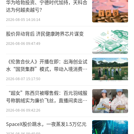
失，最终稻米油中含有的谷维素可能只有1000
华为哈勃投资、宁德时代加持，天科合
达为何越卖越亏？
ppm，益海嘉里金龙鱼探索稻谷与油脂的适度
2026-08-05 14:16:14
加工工艺，将稻米油两大关键营养素：谷维素
和植物甾醇营养含量保留到10000PPM，最大
股价异动背后 济民健康跨界芯片谋变
程度保留了稻米油的营养。
2026-08-06 09:47:49
此外，发展稻米油产业对提高我国食用油
《伦敦合伙人》开播在即：出海创业试
自给率具有重要意义。如果全国约2亿吨水稻加
水“国货集群”模式，带动入境消费反
工产生的米糠都用于榨油，可生产约230万吨稻
向种草
2026-08-07 15:17:50
米油，相当于为国家节省1.1亿亩大豆耕地。开
“超女”陈西贝被曝售假：百元羽绒服
发稻米油能够在不与粮食争地的情况下，降低
号称鹅绒实为廉价飞丝，直播间卖出超
对进口食用油原料的依赖。然而，目前我国年
百万元
2026-08-06 09:42:26
产稻米油仅约60万吨，远低于潜在产量。与东
南亚、日本甚至印度等国家相比，我国在米糠
SpaceX股价跳水，一夜蒸发1.5万亿元
资源的利用率上还有很大的提升空间。
2026-08-06 09:45:59