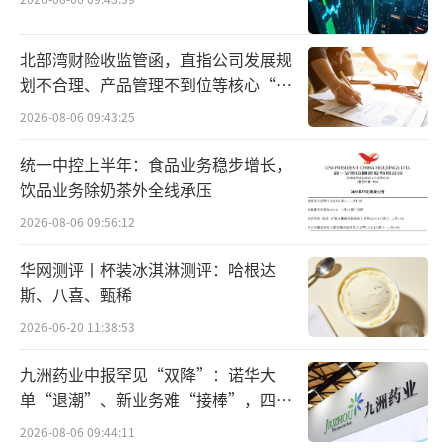
目前，益海嘉里金龙鱼通过绿色精准适度
北部湾财险收监管函，直指公司发展规
加工技术，不仅实现了食用油中反式脂肪酸含
划不合理、产品管理不到位等核心“痛
量为0的突破，还做到了节能减排；针对有心血
点”
2026-08-06 09:43:25
管疾病的患者，研发出可以降胆固醇、降血脂
统一中控上半年：食品业务稳步增长，
的植物甾醇豆乳；针对糖尿病人和老年人群推
饮品业务除奶茶外全线承压
出荞麦含量高达51%的荞麦挂面及低GI认证、
2026-08-06 09:56:12
控血糖的青稞苦荞挂面，以及科学配比的全谷
物杂粮米、杂粮饭和杂粮粥。
华网测评丨杯装冰淇淋测评：哈根达
斯、八喜、甄稀
益海嘉里金龙鱼总裁穆彦魁也在致辞中表
2026-06-20 11:38:53
示，大健康产业迎来全民需求时代，益海嘉里
九洲药业中报罕见“双降”：诺华大
金龙鱼通过创新研发满足人们对健康食品的需
单“退潮”、新业务难“接棒”，四大
求，目前已经推出多用途荞麦小麦粉、荞麦低
难关待闯
2026-08-06 09:44:11
盐挂面、70%黑青稞苦荞挂面等多款满足大健