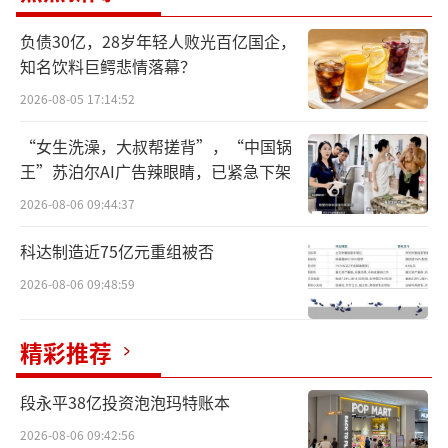
中国粮油学会理事长卢景波也提到，人们
负债30亿，28岁年轻人败光百亿国企，
食品消费结构从吃得饱向吃得好、吃得营养健
知名饮料巨鳄悲情落幕？
康加快转变，这也要求行业不断研发和开发更
2026-08-05 17:14:52
多的安全、营养、健康的功能性产品。
“女生洗澡，大叔帮搓背”，“中国锅
王”苏泊尔AI广告辣眼睛，已紧急下架
2026-08-06 09:44:37
科达制造近75亿元重组被否
2026-08-06 09:48:59
精彩推荐
段永平38亿投资泡泡玛特账本
富含营养的谷物加工副产物可以直接做成
2026-08-06 09:42:56