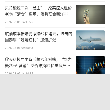
康消费理念的产品。未来，益海嘉里金龙鱼将
贝肯能源二次“易主”：原实控人溢价
40%“清仓”离场，潘兵联合新洋丰、
继续在粮油行业深耕，为大健康食品的深度挖
宏科百世拟入主
掘和技术创新提供更多可能。
2026-08-05 14:11:25
（责任编辑：zx0280）
航油成本倍增仍净赚62亿港元，进击的
国泰靠“过境红利”加速扩张
2026-08-06 09:38:43
欣天科技易主背后藏六年对赌，“华为
概念+AI营销”溢价难掩52亿重资产考
验
2026-08-05 14:14:15
营收暴增22倍仍亏2580万元，集益威闯
关科创板背后深陷客户依赖与无实控人
困局
2026-08-06 09:45:09