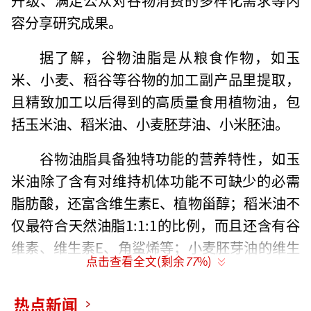
容分享研究成果。
据了解，谷物油脂是从粮食作物，如玉
米、小麦、稻谷等谷物的加工副产品里提取，
且精致加工以后得到的高质量食用植物油，包
括玉米油、稻米油、小麦胚芽油、小米胚油。
谷物油脂具备独特功能的营养特性，如玉
米油除了含有对维持机体功能不可缺少的必需
脂肪酸，还富含维生素E、植物甾醇；稻米油不
仅最符合天然油脂1:1:1的比例，而且还含有谷
维素、维生素E、角鲨烯等；小麦胚芽油的维生
点击查看全文(剩余
77
%)
素E含量高；小米胚油也含有丰富的维生素E、
植物甾醇、谷维素等。
热点新闻