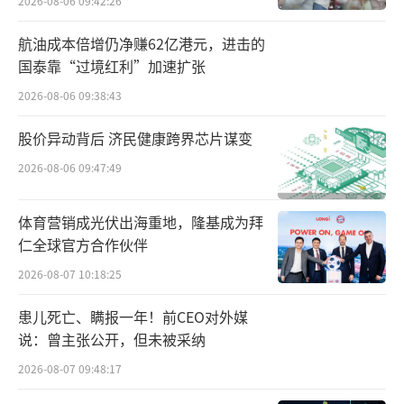
司有股权，现在是把股权置换到了母公司（鲁
2026-08-06 09:42:26
花集团）”。
航油成本倍增仍净赚62亿港元，进击的
国泰靠“过境红利”加速扩张
而根据天眼查显示，鲁花集团发生工商变
2026-08-06 09:38:43
更，新增金龙鱼及其关联方香港嘉银为股东，
注册资本由8亿元增至约10.91亿元，同时，新
股价异动背后 济民健康跨界芯片谋变
增吕昭龙为董事。
2026-08-06 09:47:49
至此，金龙鱼、中粮集团和鲁花集团的关
体育营销成光伏出海重地，隆基成为拜
系变得更加紧密了。
仁全球官方合作伙伴
2026-08-07 10:18:25
公开资料显示，成立于1983年的鲁花集
团，是“中国花生油第一品牌”，现拥有47个
患儿死亡、瞒报一年！前CEO对外媒
生产基地，横跨食用油、调味品、米面等多个
说：曾主张公开，但未被采纳
行业，食用油年生产能力150万吨、调味品年生
2026-08-07 09:48:17
产能力30万吨、米面年加工能力50万吨。在20