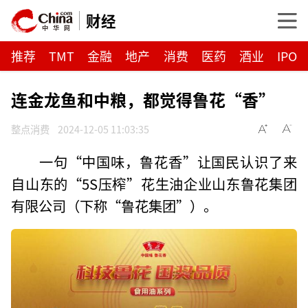
财经
推荐
TMT
金融
地产
消费
医药
酒业
IPO
连金龙鱼和中粮，都觉得鲁花“香”
整点消费
2024-12-05 11:03:35
一句“中国味，鲁花香”让国民认识了来
自山东的“5S压榨”花生油企业山东鲁花集团
有限公司（下称“鲁花集团”）。