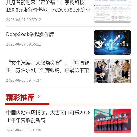
具身智能迎来“定价锚”！宇树科技
150.8元发行价落地，获DeepSeek等豪
粮油三巨头正式“联姻”
华战配加持
2026-08-07 09:57:12
和其他行业不同，食用油行业是一个极度
DeepSeek举起涨价牌
依赖大宗商品（如大豆、菜籽、花生等）和生
2026-08-07 09:55:11
产基地布局的行业，因此，各大油脂企业之间
相互合作也并不稀奇。
“女生洗澡，大叔帮搓背”，“中国锅
王”苏泊尔AI广告辣眼睛，已紧急下架
在金龙鱼入股鲁花集团之前，双方就在工
厂方面有所合作，而金龙鱼和中粮集团共同设
2026-08-06 09:44:37
立了Grand Silver （Laiyang）Co. Limited
精彩推荐
（以下简称“香港嘉银”），前者持股51%，
后者持股49%。而香港嘉银在1993年就和鲁花
中国内地市场托底，太古可口可乐2026
油合作，共同出资成立了莱阳鲁花浓香花生油
上半年营收创新高
有限公司，鲁花集团和香港嘉银分别持股51%
2026-08-06 17:07:28