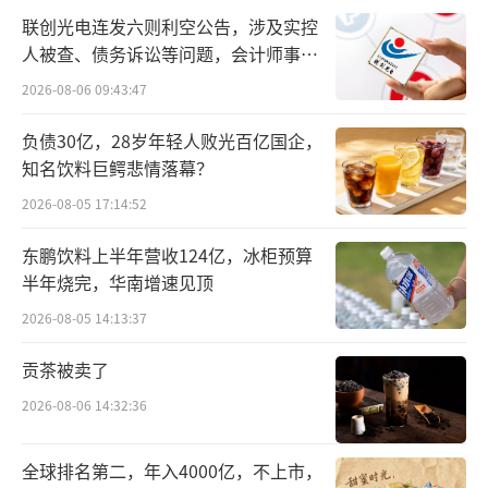
和49%。
联创光电连发六则利空公告，涉及实控
人被查、债务诉讼等问题，会计师事务
所曾出具“保留意见”
2026-08-06 09:43:47
负债30亿，28岁年轻人败光百亿国企，
知名饮料巨鳄悲情落幕？
2026-08-05 17:14:52
东鹏饮料上半年营收124亿，冰柜预算
半年烧完，华南增速见顶
2026-08-05 14:13:37
贡茶被卖了
图片来源：金龙鱼公告截图
2026-08-06 14:32:36
今年9月4日，金龙鱼发布“关于对外投资
全球排名第二，年入4000亿，不上市，
暨关联交易的公告”称，拟与关联方香港嘉银