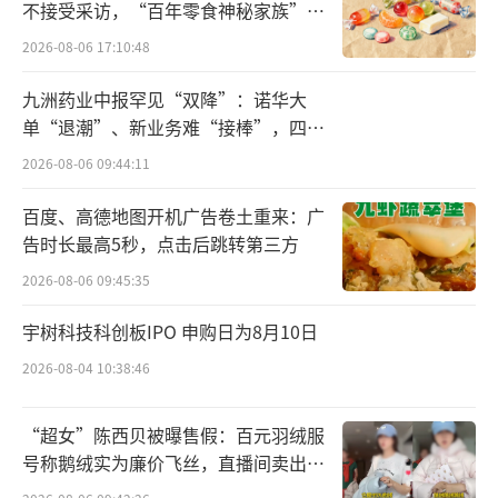
不接受采访，“百年零食神秘家族”浮
拟将所持参股公司股权，分别作价22.9亿元
出水面？
2026-08-06 17:10:48
（人民币，下同）、32.79亿元，增资山东鲁
九洲药业中报罕见“双降”：诺华大
花，交易金额累计达55.69亿元。
单“退潮”、新业务难“接棒”，四大
难关待闯
根据公告，若交易完成后，金龙鱼持有鲁
2026-08-06 09:44:11
花集团10.9536%股权，为鲁花集团第六大股
百度、高德地图开机广告卷土重来：广
东；香港嘉银持有鲁花集团15.6864%股权，位
告时长最高5秒，点击后跳转第三方
列鲁花集团第三大股东。而此次交易中，鲁花
2026-08-06 09:45:35
集团的估值达到了209亿元。
宇树科技科创板IPO 申购日为8月10日
关于入股鲁花集团的原因，经济观察报以
2026-08-04 10:38:46
投资者身份拨打了金龙鱼集团董事会办公室电
话，对方表示：“公司从20世纪90年代开始就
“超女”陈西贝被曝售假：百元羽绒服
号称鹅绒实为廉价飞丝，直播间卖出超
与鲁花集团有合作，以前在金龙鱼旗下的4家公
百万元