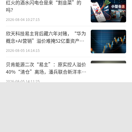
红火的酒水闪电仓是来“割韭菜”的
23年的“中国民营企业500强”榜单中，鲁花集
吗？
团以468.4638亿元位列第256为，但在2024年
2026-08-04 10:27:15
的该榜单中，鲁花集团却未上榜。
欣天科技易主背后藏六年对赌，“华为
根据“2023山东创富榜”显示，鲁花集团
概念+AI营销”溢价难掩52亿重资产考
验
创始人孙孟全家族财富估值达190.96亿元，排
2026-08-05 14:14:15
名第23位。而在2021年和2022年，孙孟全家族
贝肯能源二次“易主”：原实控人溢价
分别以307.26亿、257.94亿排名第16和第14
40%“清仓”离场，潘兵联合新洋丰、
位。
宏科百世拟入主
2026-08-05 14:11:25
如今，掌舵鲁花集团的系孙孟全之子孙东
告别起量难、留客难！京东商家成长
伟，早在2018年，孙东伟层提出2025年实现10
PLUS方法论助力商家跑出确定性增长
路径
00亿元销售额的目标。但根据金龙鱼发布的公
2026-08-06 15:56:24
告显示，2023年，鲁花集团的营收只有186.29
段永平38亿投资泡泡玛特账本
亿元，不过，净利润却达到了27.46亿元。