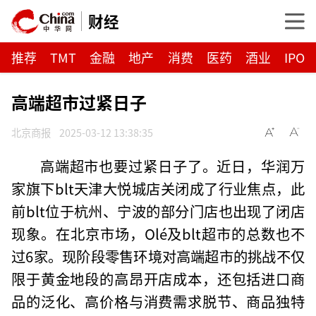
财经
推荐
TMT
金融
地产
消费
医药
酒业
IPO
高端超市过紧日子
北京商报
2025-03-12 13:38:35
高端超市也要过紧日子了。近日，华润万
家旗下blt天津大悦城店关闭成了行业焦点，此
前blt位于杭州、宁波的部分门店也出现了闭店
现象。在北京市场，Olé及blt超市的总数也不
过6家。现阶段零售环境对高端超市的挑战不仅
限于黄金地段的高昂开店成本，还包括进口商
品的泛化、高价格与消费需求脱节、商品独特