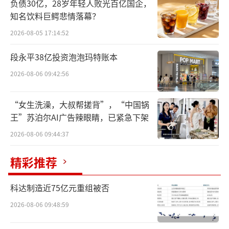
负债30亿，28岁年轻人败光百亿国企，
凰汇购物中心的blt超市以及东直门银座mall的
知名饮料巨鳄悲情落幕？
blt express门店。记者观察到，两家门店在工
2026-08-05 17:14:52
作日的客流量较为稀少，消费者的购物活动主
段永平38亿投资泡泡玛特账本
要集中在生鲜区域。值得注意的是，位于天津
2026-08-06 09:42:56
大悦城负一层的blt超市已于3月9日正式停止营
业，关闭了所有线上和线下业务，结束了其长
“女生洗澡，大叔帮搓背”，“中国锅
达16年的运营历史。
王”苏泊尔AI广告辣眼睛，已紧急下架
尽管blt超市天津大悦城店未公开具体关店
2026-08-06 09:44:37
原因，但从整体情况来看，blt业态近年来的发
精彩推荐
展表现并不理想。北京商报记者进一步了解
到，2024年5月，blt杭州城西银泰城店在运营1
科达制造近75亿元重组被否
1年后宣布关闭，这也是杭州地区唯一一家blt
2026-08-06 09:48:59
超市；2024年6月，blt宁波环宇城店也宣布停