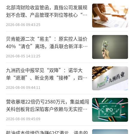
市全业态的整合和品牌升级，以Olé lifestyle、
北部湾财险收监管函，直指公司发展规
Olé food Hall和Olé supermarket三条产品线
划不合理、产品管理不到位等核心“痛
服务更多细分人群。接下来，将加速拓展全新
点”
2026-08-06 09:43:25
的三个产品线门店规模，以全新的品牌矩阵布
局目标城市的核心商圈。
贝肯能源二次“易主”：原实控人溢价
40%“清仓”离场，潘兵联合新洋丰、
高价格难匹配消费需求
宏科百世拟入主
2026-08-05 14:11:25
blt的曲折发展历程，折射出高端超市在当
九洲药业中报罕见“双降”：诺华大
前零售环境中的“水土不服”。随着消费者对
单“退潮”、新业务难“接棒”，四大
难关待闯
高品质商品需求的不断提升，高端超市逐渐成
2026-08-06 09:44:11
为零售企业竞相布局的重要领域。众多品牌纷
营收暴增22倍仍亏2580万元，集益威闯
纷推出高端业态门店，例如永辉旗下的Bravo Y
关科创板背后深陷客户依赖与无实控人
H、大润发推出的大润发Super以及盒马旗下的
困局
2026-08-06 09:45:09
盒马Premier黑标店等。此外，一些跨界企业
航油成本倍增仍净赚62亿港元，进击的