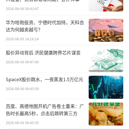
所曾出具“保留意见”
2026-08-06 09:43:47
2023年12月以来，华润万家宣布对全国八
城九店进行升级，将原本的华润万家超市改造
华为哈勃投资、宁德时代加持，天科合
达为何越卖越亏？
为blt业态。按照华润万家的规划，通过陆续把
2026-08-05 14:16:14
一些不符合新战略方向的门店，升级为Olé、bl
t等更符合商圈的高端超市，更好地满足商圈消
股价异动背后 济民健康跨界芯片谋变
费者的升级需求，同时进一步拓宽门店的服务
2026-08-06 09:47:49
半径，能够让消费者重回线下门店。尽管华润
万家在高端超市业态上投入了大量资源，但接
SpaceX股价跳水，一夜蒸发1.5万亿元
连关店的消息凸显了这一转型过程中的运营挑
2026-08-06 09:45:59
战。
百度、高德地图开机广告卷土重来：广
对于精品超市的发展规划，华润万家方面
告时长最高5秒，点击后跳转第三方
回复北京商报记者称，华润万家启动了精品超
2026-08-06 09:45:35