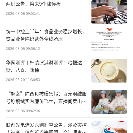
业。对此，华润万家方面回应称，闭店主要是
两则公告，换来9个涨停板
基于公司经营策略的调整。这一系列关店事件
2026-08-06 09:53:41
反映出blt业态在市场竞争中面临的挑战。
统一中控上半年：食品业务稳步增长，
据了解，blt超市是华润万家旗下的精品业
饮品业务除奶茶外全线承压
态。除blt以外，华润万家精品业态还包含多个
2026-08-06 09:56:12
子品牌，其中blt精品超市主打优质商品和专业
华网测评丨杯装冰淇淋测评：哈根达
细致的服务，blt express以核心商圈的写字楼
斯、八喜、甄稀
白领为中心，Olé则主要布局在一线、新一线城
2026-06-20 11:38:53
市，满足消费者生鲜产品与进口食材的消费需
求。资料显示，2004年，华润万家旗下首家高
“超女”陈西贝被曝售假：百元羽绒服
号称鹅绒实为廉价飞丝，直播间卖出超
端超市Olé在深圳华润万象城开业。截至2023
百万元
2026-08-06 09:42:26
年12月，华润万家旗下精品超市全国在营门店
总数超120家，截至2024年5月，blt拥有43家
联创光电连发六则利空公告，涉及实控
门店。
人被查、债务诉讼等问题，会计师事务