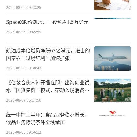
一页Newpage在2024年上半年中，营收比例为
点”
2026-08-06 09:43:25
4.6%。
SpaceX股价跳水，一夜蒸发1.5万亿元
韩束依然在独撑上美股份，但在上美股份
2026-08-06 09:45:59
的计划中，多品牌才是主题。在吕义雄2025年
新年的一封信中宣布了未来十年战略规划。明
航油成本倍增仍净赚62亿港元，进击的
国泰靠“过境红利”加速扩张
确提出上美股份“2030年将冲刺300亿目
标”，并强调以“聚焦化妆品一个赛道+多品牌
2026-08-06 09:38:43
裂变模式”为核心。吕义雄表示，未来三年，
《伦敦合伙人》开播在即：出海创业试
公司将遵循2+2+2战略，聚焦护肤、洗护、母婴
水“国货集群”模式，带动入境消费反
向种草
三大赛道，成就六大超级品牌；未来十年，中
2026-08-07 15:17:50
国区将聚焦“大众护肤、洗护个护、母婴用
统一中控上半年：食品业务稳步增长，
品、皮肤医疗美容、彩妆、高端护肤+仪器”六
饮品业务除奶茶外全线承压
大板块，穿越时代周期。
2026-08-06 09:56:12