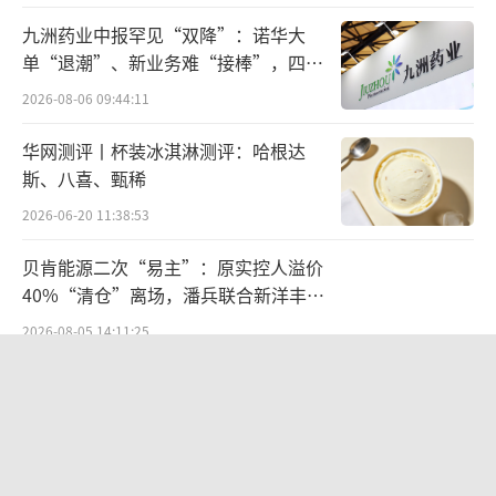
显然，不管是未来三年还是十年战略，都
九洲药业中报罕见“双降”：诺华大
是基于多元化发展。但从目前看，韩束依然在
单“退潮”、新业务难“接棒”，四大
难关待闯
独撑公司业绩，上美股份也更愿意将希望放在
2026-08-06 09:44:11
韩束身上，不论是对于彩妆的试水还是布局如
华网测评丨杯装冰淇淋测评：哈根达
今大火的香氛赛道，上美股份都在韩束品牌下
斯、八喜、甄稀
开展。
2026-06-20 11:38:53
美妆资深评论人、美云空间电商创始人白
贝肯能源二次“易主”：原实控人溢价
云虎认为，不仅是上美股份，包括珀莱雅、自
40%“清仓”离场，潘兵联合新洋丰、
宏科百世拟入主
然堂等在内的国货头部企业，总体上还是单个
2026-08-05 14:11:25
起家品牌占据营收大头，这也是本土企业和国
江小白起诉东方甄选案结果公布：构成
际企业的明显差距之一。“国货美妆企业最大
商业诋毁，赔偿30万元
的突破点，并非上线更多的品类和品牌，而是
2026-08-03 16:34:22
给多品牌拓展提供‘最合适的组织机制’，采