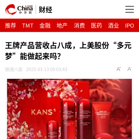
财经
推荐
TMT
金融
地产
消费
医药
酒业
IPO
王牌产品营收占八成，上美股份“多元
梦”能做起来吗？
快消八谈
2025-03-13 09:03:43