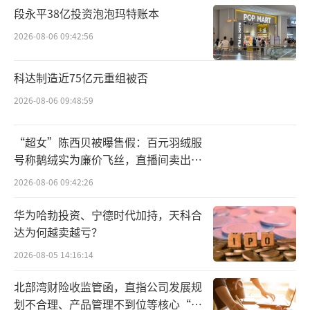
达到67亿－69亿元。
段永平38亿投资泡泡玛特账本
2026-08-06 09:42:56
当超八成营收都来自韩束时，上美股份对
于韩束的重视不言而喻。但在业界，关于上美
科达制造近75亿元重组被否
股份过度依赖单品牌的质疑也随之而起。其
2026-08-06 09:48:59
实，除了韩束，上美股份旗下还有一叶子、红
色小象以及一页、安敏优、极方KYOCA、2032
“超女”陈西贝被曝售假：百元羽绒服
等品牌。但相较韩束而言，这些品牌在上美股
号称鹅绒实为廉价飞丝，直播间卖出超
份的整体营收中的比例过小。
百万元
2026-08-06 09:42:26
根据财报数据，在2022年末上美股份刚上
华为哈勃投资、宁德时代加持，天科合
市时，其面膜品牌一叶子和母婴品牌红色小象
达为何越卖越亏？
分别占总营收比例达19.8%和24.5%。但在202
2026-08-05 14:16:14
4年中期财报中，一叶子和红色小象两个品牌合
北部湾财险收监管函，直指公司发展规
计占总营收的比例不足10%。另外母婴新品牌
划不合理、产品管理不到位等核心“痛