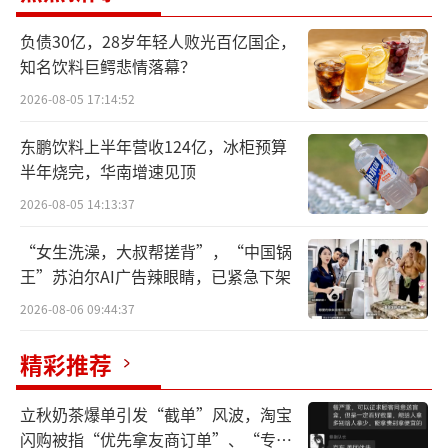
根据多家媒体报道，韩束此番推出的香氛
负债30亿，28岁年轻人败光百亿国企，
系列名为“红运”，包含了香氛、蜡烛、香
知名饮料巨鳄悲情落幕？
水、香膏、香薰等多个品类。在上美股份对外
2026-08-05 17:14:52
披露的信息中，此次入局香氛赛道，旨在打造
东鹏饮料上半年营收124亿，冰柜预算
更加多元化的产品体系，助力韩束向“国民品
半年烧完，华南增速见顶
牌”迈进。
2026-08-05 14:13:37
就在今年3月初，韩束还推出了彩妆系列产
“女生洗澡，大叔帮搓背”，“中国锅
品——气垫和粉饼。从产品售价来看，依然延续
王”苏泊尔AI广告辣眼睛，已紧急下架
了韩束的高性价比，韩束粉饼价格为139元，定
2026-08-06 09:44:37
位中低端市场。
精彩推荐
上美股份正在通过韩束品牌构建一个多品
类多元化发展的美妆集团。就像上美股份创始
立秋奶茶爆单引发“截单”风波，淘宝
闪购被指“优先拿友商订单”、“专挑
人兼CEO吕义雄所表示的那样：“韩束将打造