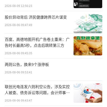
贵的拿”
多元化的产品体系，不只是做护肤，香氛、洗
2026-08-09 12:56:23
护、彩妆、男士、身体护理等品类都会去
股价异动背后 济民健康跨界芯片谋变
做。”
2026-08-06 09:47:49
上美股份基于韩束的不断拓展，或许更多
百度、高德地图开机广告卷土重来：广
来自该品牌撑起了上美股份八成的营收。根据
告时长最高5秒，点击后跳转第三方
财报数据，2022年，韩束在上美股份整体的营
2026-08-06 09:45:35
收占比为47.4%；而在2024年上半年，韩束营
收占比达到83.6%。伴随韩束营收占比的高
两则公告，换来9个涨停板
涨，是上美股份整体业绩的高增长。根据财报
2026-08-06 09:53:41
数据，2022年，上美股份营收为26.75亿元，而
联创光电连发六则利空公告，涉及实控
在2023年，其营收达到41.91亿元，这一年，上
人被查、债务诉讼等问题，会计师事务
美股份营收、净利润分别增长56.64%、4.6
所曾出具“保留意见”
2026-08-06 09:43:47
1%；2024年业绩预告中，上美股份营收预计将