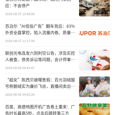
应：不会停产
2026-08-07 15:48:06
苏泊尔“AI低俗广告”翻车背后：83%
外资全盘掌控，陷入流量内卷、质量频
发的负循环
2026-08-07 11:17:34
联创光电连发六则利空公告，涉及实控
人被查、债务诉讼等问题，会计师事务
所曾出具“保留意见”
自2021年7月深陷舆情危机之后，维他奶的
2026-08-06 09:43:47
豆奶产品经历下架等风波，品牌形象大打折
“超女”陈西贝被曝售假：百元羽绒服
扣，无异于一场巨震。
号称鹅绒实为廉价飞丝，直播间卖出超
百万元
2026-08-06 09:42:26
为了重振市场，2021年底，公司挖来徐福
记前高管苏强，担任中国内地行政总裁。
百度、高德地图开机广告卷土重来：广
告时长最高5秒，点击后跳转第三方