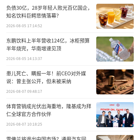
元，公司股权持有人应占溢利约2.35亿港元，
负债30亿，28岁年轻人败光百亿国企，
知名饮料巨鳄悲情落幕？
同比分别增长1%和102%。
2026-08-05 17:14:52
中国内地市场、香港两大核心市场表现稳
东鹏饮料上半年营收124亿，冰柜预算
健，合计贡献9成收入，是公司收获上述业绩的
半年烧完，华南增速见顶
重要因素。
2026-08-05 14:13:37
期内，中国内地市场实现营业收入35.36亿
患儿死亡、瞒报一年！前CEO对外媒
港元，同比增长0.798%；溢利3.11亿港元，同
说：曾主张公开，但未被采纳
比增长40.72%。
2026-08-07 09:48:17
尽管内地市场收入增速不及1%，总算是从
体育营销成光伏出海重地，隆基成为拜
暗黑熬到了黎明。
仁全球官方合作伙伴
2026-08-07 10:18:25
雪佛兰将退出中国市场？通用汽车回