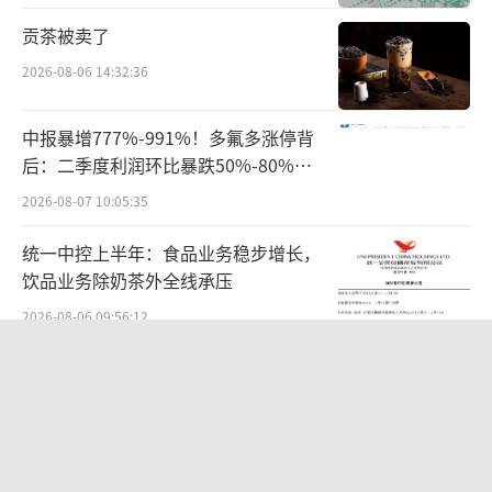
入增长。
贡茶被卖了
2026-08-06 14:32:36
同时，提升运营效率、降低原材料成本，
以及实施严格成本控制改善盈利成为关键，其
中报暴增777%-991%！多氟多涨停背
中就包括期内关闭的上海工厂，终于得以拨云
后：二季度利润环比暴跌50%-80%，
见日。
是黄金坑还是陷阱？
2026-08-07 10:05:35
2024/2025财年，公司内地市场经营溢利
统一中控上半年：食品业务稳步增长，
饮品业务除奶茶外全线承压
上涨4成，年内经营利润率达9%。
2026-08-06 09:56:12
不过，内地市场收入仍未回到高峰。2020/
华为哈勃投资、宁德时代加持，天科合
2021财年，内地市场收入为50.67亿港元，占公
达为何越卖越亏？
司总收入67.38%，为近年来最高。
2026-08-05 14:16:14
市场面临全面挤压
全球排名第二，年入4000亿，不上市，