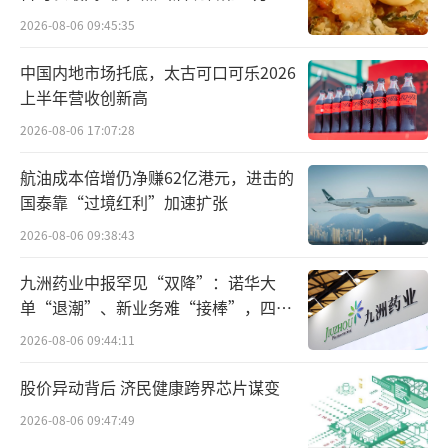
作为一位有20年行业经验的快消老将，苏
2026-08-06 09:45:35
强上任后马上着手重振品牌形象、创新产品和
改革渠道。他上任半年，一举扭转内地市场亏
中国内地市场托底，太古可口可乐2026
上半年营收创新高
损的局面，但收入持续下降的状况没能止住。
2026-08-06 17:07:28
2021/2022财年、2022/2023财年，内地市
航油成本倍增仍净赚62亿港元，进击的
场收入分别为39.13亿港元、36.47亿港元，同
国泰靠“过境红利”加速扩张
比分别下降22.77%和6.80%。
2026-08-06 09:38:43
2023年4月，苏强离任后，公司内地市场收
九洲药业中报罕见“双降”：诺华大
入持续下降，2023/2024财年收入同比下降3.8
单“退潮”、新业务难“接棒”，四大
1%，为35.08亿港元。
难关待闯
2026-08-06 09:44:11
2024年4月，特百惠中国区前总裁王栋出任
股价异动背后 济民健康跨界芯片谋变
内地市场首席执行官。通过推出香蕉味及草莓
2026-08-06 09:47:49
味豆奶、零糖柠檬茶等新品组合，带来额外收