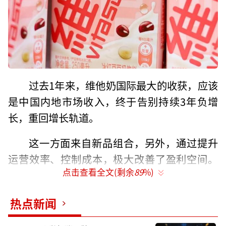
过去1年来，维他奶国际最大的收获，应该
是中国内地市场收入，终于告别持续3年负增
长，重回增长轨道。
这一方面来自新品组合，另外，通过提升
运营效率、控制成本，极大改善了盈利空间。
点击查看全文(剩余
89
%)
但就收入规模来看，距离巅峰时期50亿港元规
模，还有很大差距。
热点新闻
维他奶的豆奶产品在内地不再吃香，一方