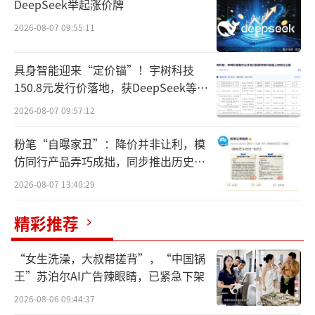
DeepSeek举起涨价牌
面仍然有4年前的舆情事件阴影，另外，赛道内
2026-08-07 09:55:11
竞品众多、口味多变以及讲求质价比的消费需
求，无一不在考验着公司的经营智慧。
具身智能迎来“定价锚”！宇树科技
150.8元发行价落地，获DeepSeek等豪
与此同时，公司已走到家族第三代接班的
华战配加持
关键时期。不过，84岁的罗友礼，还没有准备
2026-08-07 09:57:12
卸任退休。
粉笔“自曝家丑”：降价并非让利，模
仿同行产品弄巧成拙，同步推出历史学
内地告别3年负增长
员退费方案
2026-08-07 13:40:29
熬过3个财年，维他奶国际（00345.HK）
精彩推荐
在中国内地市场负增长的局面，终于得以扭
转。
“女生洗澡，大叔帮搓背”，“中国锅
王”苏泊尔AI广告辣眼睛，已紧急下架
日前，公司披露2024/2025财年业绩（截
2026-08-06 09:44:37
至2025年3月），其实现营业收入约62.74亿港