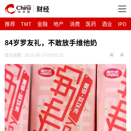
财经
推荐
TMT
金融
地产
消费
医药
酒业
IPO
84岁罗友礼，不敢放手维他奶
斑马消费
2025-06-27 09:05:21