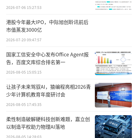
亿元，同比增加1.82亿元，主要投向品牌推广
财务问题，遭巨额索赔！
2026-07-06 15:27:53
和渠道建设；2025年全年销售及市场推广开支
港股今年最大IPO，中际旭创聆讯前后
为70.42亿元，较去年同期增加约3.03亿元，主
市值蒸发3000亿
要是因销售量提升导致运输费用相对增加、通
2026-07-20 09:47:57
路资产产生折旧等费用增加。可以明显看到，
统一企业中国在上半年的销售及市场推广开支
国家工信安全中心发布Office Agent报
告，百度文库综合排名第一
较大。
2026-08-05 15:05:15
细看2021—2025年财报，统一企业中国营
让孩子未来驾驭AI，猿编程亮相2026青
收增速分别为10.85%、12%、1.18%、6.09%
少年计算机教育年度研讨会
和4.56%，呈现增速放缓趋势。同期，统一企
2026-08-05 17:45:35
业中国的销售及市场推广开支分别约为55.43亿
元、58.87亿元、62.78亿元、67.39亿元和70.4
柔性制造破解硬科技创新难题，嘉立创
以制造平权助力物理AI落地
2亿元。可以看到，2024—2025年，统一企业
中国的营销效率有所提升。
2026-08-05 14:28:03