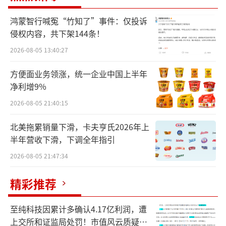
8%。这也是统一企业中国取得的历年最好成
绩。
鸿蒙智行喊冤“竹知了”事件：仅投诉
侵权内容，共下架144条！
其中上半年，统一企业中国就实现了170.8
2026-08-05 13:40:27
7亿元的营收，同比增长10.6%；实现税后利润
方便面业务领涨，统一企业中国上半年
12.87亿元，同比增长33.2%。这是统一企业中
净利增9%
国自2020年以来，营收和税后利润首次取得双
2026-08-05 21:40:15
位数增长。不过到了2025年下半年，统一企业
中国营收增长乏力，7—12月实现收入146.27亿
北美拖累销量下滑，卡夫亨氏2026年上
半年营收下滑，下调全年指引
元，与2024年同期的148.83亿元相比少了2.56
2026-08-05 21:47:34
亿元。
精彩推荐
对比财报发现，统一企业中国营收增长与
销售及市场推广开支呈正相关。财报显示，统
至纯科技因累计多确认4.17亿利润，遭
一企业中国上半年销售及市场推广开支为37.73
上交所和证监局处罚！市值风云质疑其