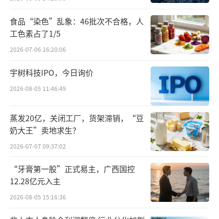
食品“染色”乱象：46批次不合格，人
在盈利能力上，统一企业中国在2025年度
工色素占了1/5
财报中表示，“本集团毛利由去年同期的约98.
2026-07-06 16:20:06
70亿元增加至约105.29亿元，上升约6.7%，毛
利率由去年同期之32.5%上升0.7个百分点至33.
宇树科技IPO，今日询价
2%，主要受惠于产能效率提升和部分大宗原物
2026-08-05 11:46:49
料价格回落”。
蒸发20亿，关闭工厂，货架滞销，“豆
食品强、饮品弱
奶大王”卖地求生？
2026-07-07 09:37:02
在2025年财报中，统一企业中国的饮品和
食品业务呈现出明显分化趋势，营收占比六成
“牙膏第一股”正式易主，广西国控
以上的饮品业务增速放缓，食品业务则成为营
12.28亿元入主
收创新高的核心引擎，呈现出“食品强、饮品
2026-08-05 15:16:36
弱”的结构性增长模式。