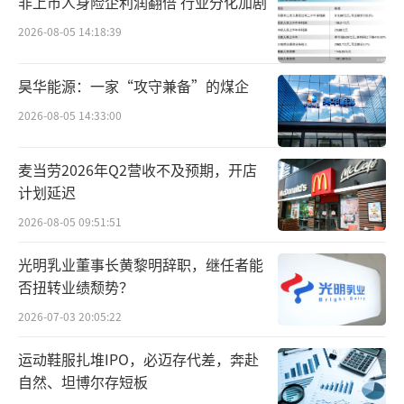
非上市人身险企利润翻倍 行业分化加剧
财报中提到，统一企业中国食品业务在202
2026-08-05 14:18:39
5年收入104.94亿元，实现5.0%的中个位数增
昊华能源：一家“攻守兼备”的煤企
长；旗下的“茄皇”“满汉大餐”等单品更是
2026-08-05 14:33:00
双位数增长，且通过IP联名与季节限定款激活
年轻消费群体。反观涵盖茶饮料、果汁、奶茶
麦当劳2026年Q2营收不及预期，开店
等五大品类的饮品业务，2025年实现收入194.7
计划延迟
1亿元，同比增长仅1.2%。
2026-08-05 09:51:51
具体到饮品业务，茶饮料收入88.02亿元，
光明乳业董事长黄黎明辞职，继任者能
同比增长2.6%，与上半年9.1%的高个位数增长
否扭转业绩颓势？
相比，有明显增速放缓趋势；果汁事业收入为3
2026-07-03 20:05:22
3.40亿元，去年同期为36.05亿元，同比下滑约
运动鞋服扎堆IPO，必迈存代差，奔赴
7.4%；奶茶事业收入达64.80亿元，同比增长1.
自然、坦博尔存短板
2%。