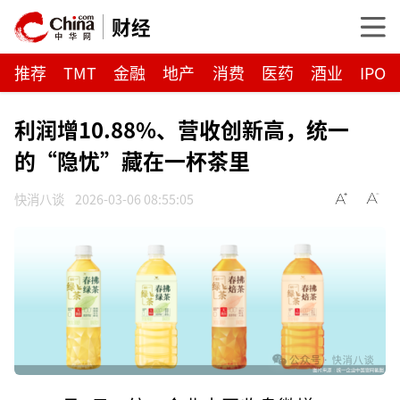
财经
推荐
TMT
金融
地产
消费
医药
酒业
IPO
利润增10.88%、营收创新高，统一
的“隐忧”藏在一杯茶里
快消八谈
2026-03-06 08:55:05