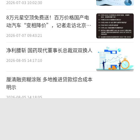
2026-07-03 10:02:30
从财报来看，统一企业中国“能打”的依
8万元星空顶免费送！百万价格国产电
然是“统一绿茶”“统一冰红茶”“统一鲜橙
动汽车“变相降价”，记者走访北京门
多”等走过30年生命周期的经典产品，“小茗
店…
2026-07-07 09:43:21
同学”“海之言”“元气觉醒”等新品声量不
净利腰斩 国药现代董事长总裁双双换人
足。
2026-08-05 14:17:10
中国食品产业分析师朱丹蓬表示，“饮料
对于新品的要求非常高，创新升级迭代的速度
厘清融资糊涂账 多地推进贷款综合成本
明示
决定了企业在行业的地位。统一企业中国虽然
食品业务重回了‘百亿俱乐部’，但饮品一直
2026-08-05 14:18:05
是硬伤，除了几个大单品之外，并没有太多的
上会前夜爆股权“罗生门”，越疆突遭
创新升级。”
前COO“狙击”，举报人宋涛回应：离
职时无股权返还约定
2026-07-20 10:38:11
不过，统一企业中国在财报中表示，“202