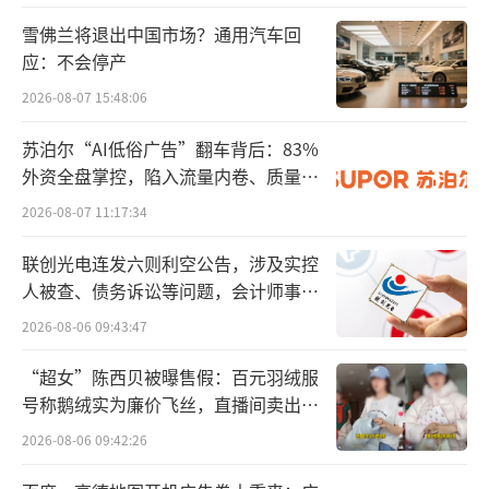
监管部门迅速响应，广东省烟草专卖局连
雪佛兰将退出中国市场？通用汽车回
夜组织全省执法力量，截至3月15日15时，共出
应：不会停产
动执法人员2328人次，检查美宜佳店铺6325
2026-08-07 15:48:06
户，查处涉烟违法案件306宗，查获非法卷烟13
9.99万支。东莞市市场监管局联合公安、烟草
苏泊尔“AI低俗广告”翻车背后：83%
外资全盘掌控，陷入流量内卷、质量频
部门约谈美宜佳公司，责成其全面清理违法卷
发的负循环
烟，完善门店管控机制。12313烟草市场监管热
2026-08-07 11:17:34
线表示，将加大不定时突击检查力度，鼓励消
联创光电连发六则利空公告，涉及实控
费者举报售假行为。
人被查、债务诉讼等问题，会计师事务
所曾出具“保留意见”
2026-08-06 09:43:47
从行业地位来看，美宜佳已连续多年位居
中国连锁便利店TOP10前列，2024年排名升至
“超女”陈西贝被曝售假：百元羽绒服
号称鹅绒实为廉价飞丝，直播间卖出超
第9位，门店规模持续领跑全国。
百万元
2026-08-06 09:42:26
商业模式上，美宜佳以加盟模式为主，总