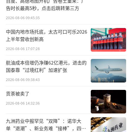
百度、高德地图开机广告卷土重来：广
部主要通过向加盟店供应商品赚取批发差价，
告时长最高5秒，点击后跳转第三方
而非参与销售分成，这种模式助力其快速扩
2026-08-06 09:45:35
张，但也为门店管控带来挑战。在业内人士看
来，此次假烟事件的核心诱因之一，或是烟草
中国内地市场托底，太古可口可乐2026
上半年营收创新高
制品作为专卖商品未纳入总部供应链体系，导
致监管存在盲区。
2026-08-06 17:07:28
航油成本倍增仍净赚62亿港元，进击的
业绩数据方面，多家媒体数据显示，美宜
国泰靠“过境红利”加速扩张
佳2023年销售规模达541.9亿元，同比增长20.
2026-08-06 09:38:43
1%，当年门店数量为33848家，同比增长12.
8%；2024年门店数量进一步扩张至37943家，
贡茶被卖了
同比增长12.1%，但销售规模仅增长至558.8亿
2026-08-06 14:32:36
元，增速回落至3.1%，单店收入被摊薄的趋势
明显。2025年7月，其门店总数突破4万家，年
九洲药业中报罕见“双降”：诺华大
单“退潮”、新业务难“接棒”，四大
销售规模稳定在558亿元左右，形成“规模扩张