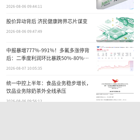
难关待闯
2026-08-06 09:44:11
快于业绩增长”的格局。
（责任编辑：zx0277,zx0280）
股价异动背后 济民健康跨界芯片谋变
2026-08-06 09:47:49
中报暴增777%-991%！多氟多涨停背
后：二季度利润环比暴跌50%-80%，
是黄金坑还是陷阱？
2026-08-07 10:05:35
统一中控上半年：食品业务稳步增长，
饮品业务除奶茶外全线承压
2026-08-06 09:56:12
华为哈勃投资、宁德时代加持，天科合
达为何越卖越亏？
2026-08-05 14:16:14