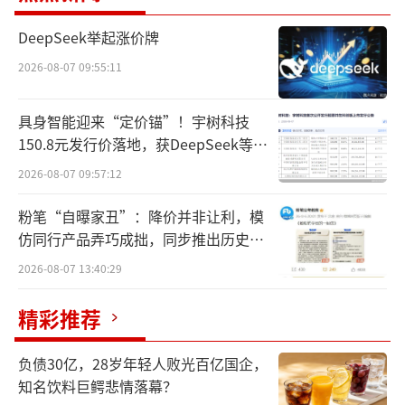
3月14日，《广东3・15晚会》曝光连锁便
DeepSeek举起涨价牌
利店品牌美宜佳存在大规模售假烟乱象，广
2026-08-07 09:55:11
州、佛山、东莞三地10家暗访门店均被查出问
题卷烟，引发社会广泛关注。3月15日，美宜佳
具身智能迎来“定价锚”！宇树科技
官方发布致歉声明，承认管理漏洞并宣布多项
150.8元发行价落地，获DeepSeek等豪
华战配加持
整改措施，广东省烟草专卖局同步开展全省专
2026-08-07 09:57:12
项执法行动。
粉笔“自曝家丑”：降价并非让利，模
仿同行产品弄巧成拙，同步推出历史学
据悉，调查组在三地发现，涉事美宜佳门
员退费方案
2026-08-07 13:40:29
店售卖的卷烟外包装仿真度极高，部分产品二
维码可正常跳转，但经烟草专卖局鉴定均为假
精彩推荐
货。执法人员在10家门店累计查获问题卷烟至
少854包，其中佛山某门店单店查获294包。
负债30亿，28岁年轻人败光百亿国企，
知名饮料巨鳄悲情落幕？