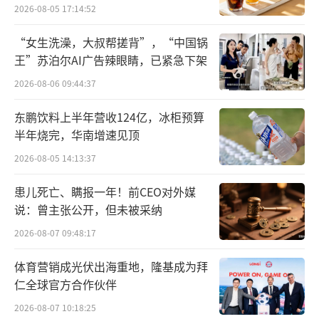
报道称，第三方机构检测显示，这些假烟
2026-08-05 17:14:52
主要烟气指标不合格，存在更高致癌风险和成
“女生洗澡，大叔帮搓背”，“中国锅
瘾性，严重危害消费者健康。更令人担忧的
王”苏泊尔AI广告辣眼睛，已紧急下架
是，部分门店在首轮查处数天后仍继续售卖假
2026-08-06 09:44:37
烟，店员坦言更换了供货商但无法保证正品。
东鹏饮料上半年营收124亿，冰柜预算
事件曝光后，美宜佳当晚成立专项工作
半年烧完，华南增速见顶
组，于3月15日发布致歉声明。声明中，企业对
2026-08-05 14:13:37
消费者和社会公众致以诚挚歉意，承认在门店
患儿死亡、瞒报一年！前CEO对外媒
经营管理与监督管控方面存在漏洞，承诺对涉
说：曾主张公开，但未被采纳
事门店依法严肃处理，绝不姑息。目前，10家
2026-08-07 09:48:17
曝光门店已全部停业核查，全国4万家门店正开
展“拉网式”排查，重点核查烟草制品进货渠
体育营销成光伏出海重地，隆基成为拜
仁全球官方合作伙伴
道合规性。
2026-08-07 10:18:25