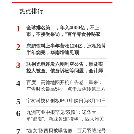
热点排行
1
全球排名第二，年入4000亿，不上
市，不接受采访，“百年零食神秘家
族”浮出水面？
2
东鹏饮料上半年营收124亿，冰柜预算
半年烧完，华南增速见顶
3
联创光电连发六则利空公告，涉及实
控人被查、债务诉讼等问题，会计师
事务所曾出具“保留意见”
4
百度、高德地图开机广告卷土重来：
广告时长最高5秒，点击后跳转第三方
5
宇树科技科创板IPO 申购日为8月10日
6
九洲药业中报罕见“双降”：诺华大
单“退潮”、新业务难“接棒”，四大难关
待闯
7
“超女”陈西贝被曝售假：百元羽绒服号