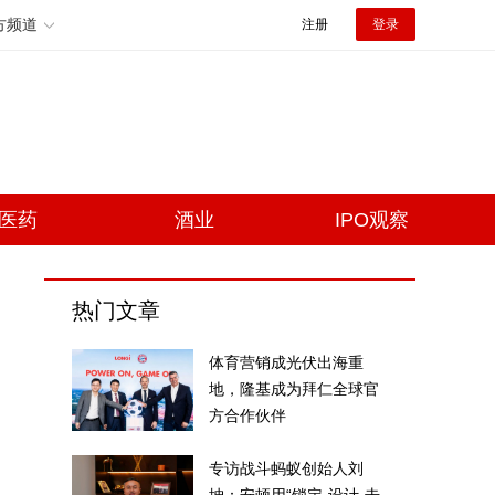
方频道
注册
登录
医药
酒业
IPO观察
热门文章
体育营销成光伏出海重
地，隆基成为拜仁全球官
方合作伙伴
专访战斗蚂蚁创始人刘