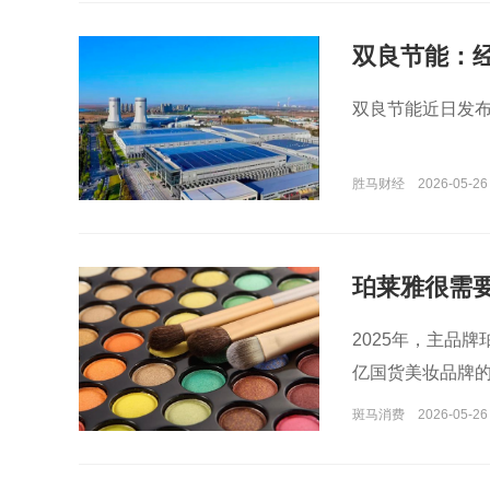
双良节能：
双良节能近日发布
胜马财经
2026-05-26
珀莱雅很需
2025年，主品
亿国货美妆品牌
斑马消费
2026-05-26