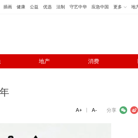
插画
健康
公益
优选
法制
守艺中华
应急中国
更多
地
融
地产
消费
三年
A+
微信
A-
微博
分享