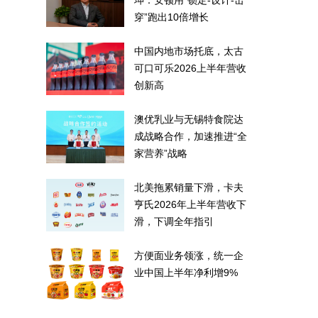
坤：安顿用“锁定-设计-击
穿”跑出10倍增长
中国内地市场托底，太古
可口可乐2026上半年营收
创新高
澳优乳业与无锡特食院达
成战略合作，加速推进“全
家营养”战略
北美拖累销量下滑，卡夫
亨氏2026年上半年营收下
滑，下调全年指引
方便面业务领涨，统一企
业中国上半年净利增9%