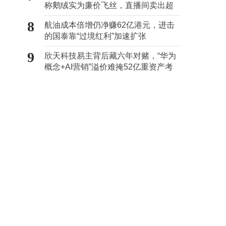
称鹅绒实为廉价飞丝，直播间卖出超
百万元
8
航油成本倍增仍净赚62亿港元，进击
的国泰靠“过境红利”加速扩张
9
欣天科技易主背后藏六年对赌，“华为
概念+AI营销”溢价难掩52亿重资产考
验