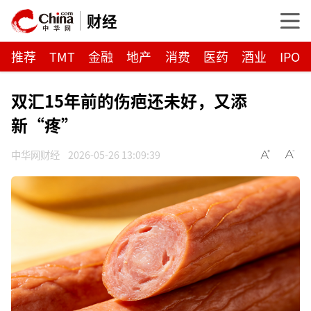
财经
推荐
TMT
金融
地产
消费
医药
酒业
IPO
双汇15年前的伤疤还未好，又添
新“疼”
中华网财经
2026-05-26 13:09:39