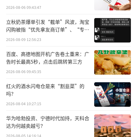
可霉素在猪的肌肉中最大残留限量为200μg/k
所曾出具“保留意见”
2026-08-06 09:43:47
g。
立秋奶茶爆单引发“截单”风波，淘宝
据了解，林可霉素是一种林可胺类抗生
闪购被指“优先拿友商订单”、“专挑
素。在生猪养殖过程中，如果未遵守休药期规
贵的拿”
2026-08-09 12:56:23
定、加大用药量控制疫病，就容易导致产品中
百度、高德地图开机广告卷土重来：广
残留量严重超标。长期或过量摄入林可霉素，
告时长最高5秒，点击后跳转第三方
可能对人体造成胃肠道反应、过敏反应乃至心
2026-08-06 09:45:35
血管系统损伤等潜在危害。
红火的酒水闪电仓是来“割韭菜”的
值得警惕的是，这已经不是望奎双汇北大
吗？
荒第一次出现管理漏洞。有报道称，信用中国
2026-08-04 10:27:15
（黑龙江）网站2025年11月20日披露的一则行
华为哈勃投资、宁德时代加持，天科合
政处罚信息显示，望奎双汇北大荒因“污水处
达为何越卖越亏？
理设施故障导致清理不及时”，被绥化市生态
2026-08-05 14:16:14