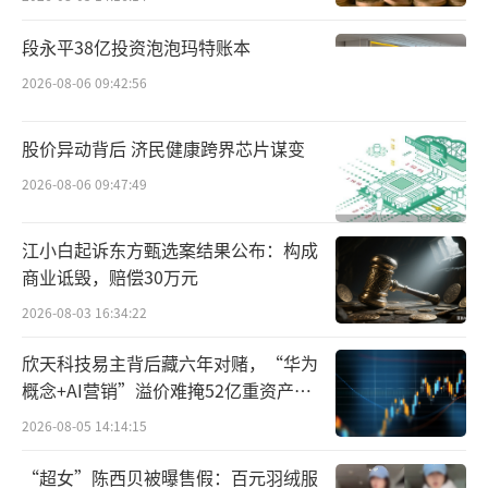
环境局处以罚款41.33万元。
段永平38亿投资泡泡玛特账本
从环保处罚到食品安全“爆雷”，步步暴
2026-08-06 09:42:56
露的是双汇控股的子公司管理的多方面失守。
资料显示，望奎双汇北大荒成立于2008
股价异动背后 济民健康跨界芯片谋变
年，注册资本5000万元，主营业务包括生猪屠
2026-08-06 09:47:49
宰、肉制品等。其控股股东为双汇发展，持股7
江小白起诉东方甄选案结果公布：构成
5%；黑龙江省北大荒肉业有限公司持股25%。
商业诋毁，赔偿30万元
法定代表人为马相杰。
2026-08-03 16:34:22
马相杰为双汇发展的董事兼总裁。
欣天科技易主背后藏六年对赌，“华为
概念+AI营销”溢价难掩52亿重资产考
作为双汇的重要非全资子公司，望奎双汇2
验
2026-08-05 14:14:15
025年营收为14.18亿元，同比下降4.2%；净利
润为0.72亿元，同比下降11.7%。这家业绩承
“超女”陈西贝被曝售假：百元羽绒服