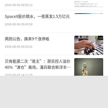
担”是两回事。很多企业习惯性地把“质疑抽
2026-08-06 09:56:12
检流程”当作第一时间的应对话术，在消费者
和公众看来，这更像是一种推卸责任、回避问
SpaceX股价跳水，一夜蒸发1.5万亿元
题的套路。
2026-08-06 09:45:59
令生猪行业雪上加霜
两则公告，换来9个涨停板
2026-08-06 09:53:41
“双汇真的时不时地爆出问题……”一位
网友称。
贝肯能源二次“易主”：原实控人溢价
40%“清仓”离场，潘兵联合新洋丰、
最严重的当属2011年的“瘦肉精”事件。
宏科百世拟入主
当年，央视曝光河南孟州、沁阳等地养猪场使
2026-08-05 14:11:25
用“瘦肉精”饲养生猪，部分有毒猪肉流入双
航油成本倍增仍净赚62亿港元，进击的
汇旗下济源双汇食品有限公司。事件曝光后，
国泰靠“过境红利”加速扩张
双汇发展股价当天跌停，市值蒸发103亿元；事
2026-08-06 09:38:43
件影响销售额15亿元；济源双汇处理肉制品和