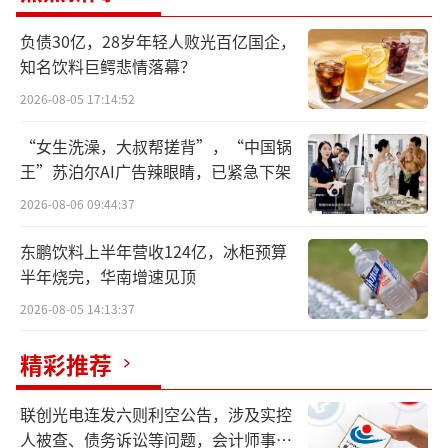
还称“是上游养殖环节”问题。双汇的产品力
负债30亿，28岁年轻人败光百亿国企，
和品牌力就这样逐渐被消磨。
知名饮料巨鳄悲情落幕？
超标38倍
2026-08-05 17:14:52
5月14日，黑龙江市监局发布的2026年第7
“女生洗澡，大叔帮搓背”，“中国锅
王”苏泊尔AI广告辣眼睛，已紧急下架
期食品安全监督抽检通告显示，望奎双汇生产
的“猪后鞧肉”（批次产品生产日期为2025年8
2026-08-06 09:44:37
月27日），抽样于黑龙江比邻优选连锁超市有
东鹏饮料上半年营收124亿，冰柜预算
限公司明湖分公司。经检测，产品中林可霉素
半年烧完，华南增速见顶
残留量为7.70×10³μg/kg，实际检测值超出标
2026-08-05 14:13:37
准上限近38倍。
精彩推荐
国家标准《食品安全国家标准 食品中兽药
联创光电连发六则利空公告，涉及实控
最大残留限量》（GB 31650-2019）规定，林
人被查、债务诉讼等问题，会计师事务