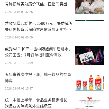
压的子公司，如今又因食品安全问题敲响警
号称鹅绒实为廉价飞丝，直播间卖出超
百万元
钟。
2026-08-06 09:42:26
值得注意的是，在整个事件中最令人不安
营收暴增22倍仍亏2580万元，集益威闯
关科创板背后深陷客户依赖与无实控人
的，或许不是超标本身，而是涉事企业的第一
困局
2026-08-06 09:45:09
反应。
或受AAOI扩产冲击中际旭创午后跳水，
面对抽检不合格的判定，望奎双汇北大荒
公司回应：7月订单指引至今有效
没有第一时间认错整改，而是“对样品真实性
2026-08-10 10:13:09
提出异议”。黑龙江市场监管部门核查后作出
明确判定：“经判定，该企业所提样品真实性
五年来首次中报下滑，统一饮品的存量
博弈
异议不成立。”
2026-08-07 09:15:37
根据相关规定，生产经营者有权申请复检
统一中控上半年：食品业务稳步增长，
和提出异议，但“权利行使”与“责任承
饮品业务除奶茶外全线承压