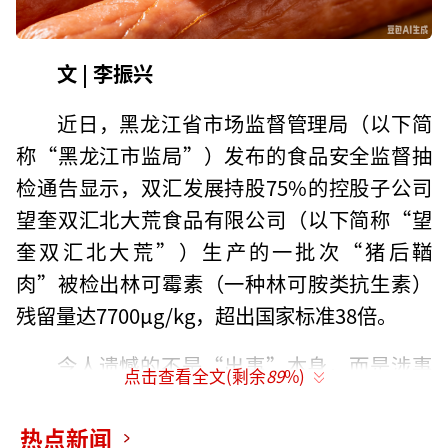
文 | 李振兴
近日，黑龙江省市场监督管理局（以下简
称“黑龙江市监局”）发布的食品安全监督抽
检通告显示，双汇发展持股75%的控股子公司
望奎双汇北大荒食品有限公司（以下简称“望
奎双汇北大荒”）生产的一批次“猪后鞧
肉”被检出林可霉素（一种林可胺类抗生素）
残留量达7700μg/kg，超出国家标准38倍。
令人遗憾的不是“出事”本身，而是涉事
点击查看全文(剩余
89
%)
企业第一时间不是查漏整改，而是对样品真实
性提出异议，但被黑龙江市监局驳回。且双汇
热点新闻